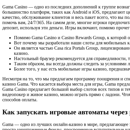
Gama Casino — одно из последних дополнений к группе вознагр
большинство платформ, таких как Android и iOS, предлагают 
качество, обслуживание клиентов и весь пакет всего, что вы
помочь вам, 24/7/365. На самом деле, многие игроки предпочи
депозит, используя эти деньги. Игры включают, помимо прочего
Помимо Gama Casino и Casino Rewards Group, к которой о
Вот почему мы разработали наши слоты для мобильных ка
Он является частью Casa rica Portals Group, лицензиро
казино.
Настольный браузер рекомендуется для справедливости, та
Таким образом, вы всегда должны следить за условиями л
Более того, у нас есть мобильные игры казино, предназн
Несмотря на то, что мы предлагаем программу поощрения и спе
казино Gama. Что касается выбора места для игры, Gama предла
Gama Casino предлагает большой выбор слотов всех типов и т
видеопокер и живое казино, можно играть прямо с ладони. Что
способов оплаты.
Как запускать игровые автоматы через
Gama — одно из лучших онлайн-казино в мире, предлагающее 
просто уничтоженные фонды, просроченные вступительные или