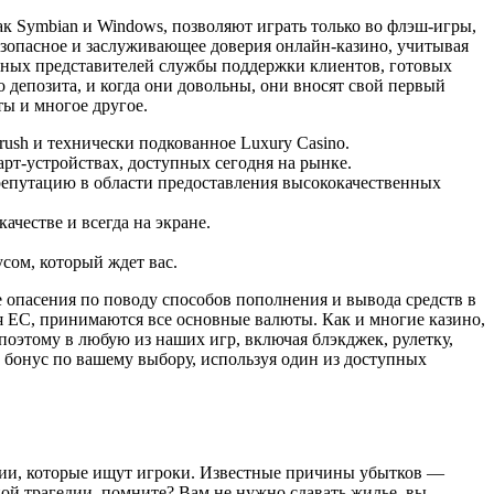
к Symbian и Windows, позволяют играть только во флэш-игры,
езопасное и заслуживающее доверия онлайн-казино, учитывая
льных представителей службы поддержки клиентов, готовых
 депозита, и когда они довольны, они вносят свой первый
ты и многое другое.
rush и технически подкованное Luxury Casino.
рт-устройствах, доступных сегодня на рынке.
 репутацию в области предоставления высококачественных
ачестве и всегда на экране.
усом, который ждет вас.
 опасения по поводу способов пополнения и вывода средств в
для ЕС, принимаются все основные валюты. Как и многие казино,
поэтому в любую из наших игр, включая блэкджек, рулетку,
 бонус по вашему выбору, используя один из доступных
ции, которые ищут игроки. Известные причины убытков —
й трагедии, помните? Вам не нужно сдавать жилье, вы