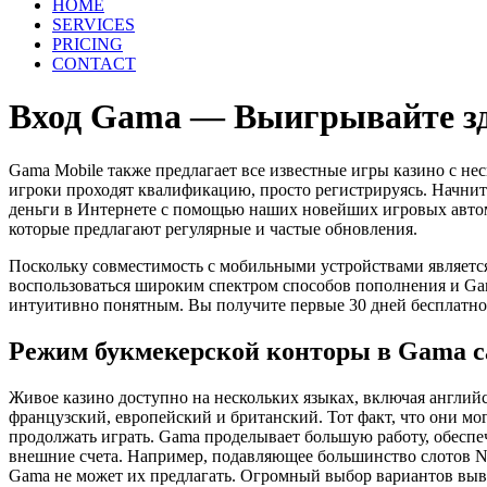
HOME
SERVICES
PRICING
CONTACT
Вход Gama — Выигрывайте зде
Gama Mobile также предлагает все известные игры казино с н
игроки проходят квалификацию, просто регистрируясь. Начнит
деньги в Интернете с помощью наших новейших игровых автом
которые предлагают регулярные и частые обновления.
Поскольку совместимость с мобильными устройствами является
воспользоваться широким спектром способов пополнения и Gam
интуитивно понятным. Вы получите первые 30 дней бесплатно
Режим букмекерской конторы в Gama c
Живое казино доступно на нескольких языках, включая английс
французский, европейский и британский. Тот факт, что они мог
продолжать играть. Gama проделывает большую работу, обеспеч
внешние счета. Например, подавляющее большинство слотов Net
Gama не может их предлагать. Огромный выбор вариантов выво