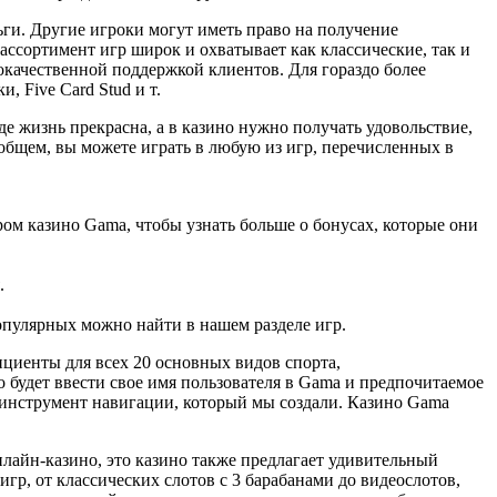
ьги. Другие игроки могут иметь право на получение
ассортимент игр широк и охватывает как классические, так и
качественной поддержкой клиентов. Для гораздо более
, Five Card Stud и т.
е жизнь прекрасна, а в казино нужно получать удовольствие,
 общем, вы можете играть в любую из игр, перечисленных в
ром казино Gama, чтобы узнать больше о бонусах, которые они
.
пулярных можно найти в нашем разделе игр.
циенты для всех 20 основных видов спорта,
о будет ввести свое имя пользователя в Gama и предпочитаемое
 инструмент навигации, который мы создали. Казино Gama
лайн-казино, это казино также предлагает удивительный
гр, от классических слотов с 3 барабанами до видеослотов,