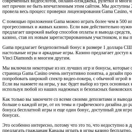
современных видеослотов, онлайн-блэкджека, рулетки и многи
нет причин не быть впечатленным этим сайтом. Мы доступны 24
провела весь процесс проверки лицензирования Gama Casino, чт
С помощью приложения Gama можно играть более чем в 500 игр
прогрессивных и живых казино. Если вам действительно нужно
предлагает широкий выбор способов оплаты и вывода средств, 
казино, став их новым зарегистрированным участником, и вы 
Gama предлагает бездепозитный бонус в размере 1 доллара США
настольные игры и аркадные игры. Казино предлагает доступ к 
Vinci Diamonds и многим другим.
Мы включили некоторые из их лучших игр и бонусы, которые о
страница Gama Casino очень интуитивно понятна, а дизайн про
попробовать широкий спектр видео-покера, с обычной игрой в 
Если вы нажмете на игры, у вас будет выбор из трех основных
используя любой из наших надежных и безопасных банковских
Как только вы закончите со всеми своими депозитами и вывод
больше о каждой игре, от их темы и графического дизайна до
бонуса бесплатной игры и еще один бонус, доступный для игро
бонусах.
Это особенно интересно, потому что это то, что недоступно в 
предлагать гражданам Канады играть в игры казино бесплатно