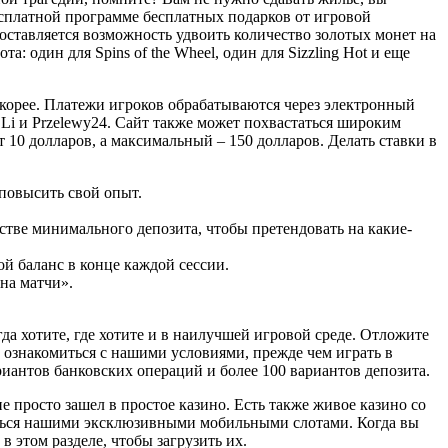
бесплатной программе бесплатных подарков от игровой
доставляется возможность удвоить количество золотых монет на
: один для Spins of the Wheel, один для Sizzling Hot и еще
скорее. Платежи игроков обрабатываются через электронный
POLi и Przelewy24. Сайт также может похвастаться широким
 10 долларов, а максимальный – 150 долларов. Делать ставки в
 повысить свой опыт.
стве минимального депозита, чтобы претендовать на какие-
й баланс в конце каждой сессии.
на матчи».
да хотите, где хотите и в наилучшей игровой среде. Отложите
м ознакомиться с нашими условиями, прежде чем играть в
риантов банковских операций и более 100 вариантов депозита.
не просто зашел в простое казино. Есть также живое казино со
иться нашими эксклюзивными мобильными слотами. Когда вы
 этом разделе, чтобы загрузить их.