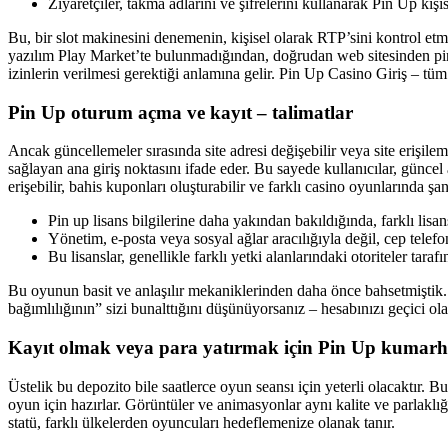
Ziyaretçiler, takma adlarını ve şifrelerini kullanarak Pin Up kişis
Bu, bir slot makinesini denemenin, kişisel olarak RTP’sini kontrol etme
yazılım Play Market’te bulunmadığından, doğrudan web sitesinden pin-
izinlerin verilmesi gerektiği anlamına gelir. Pin Up Casino Giriş – tüm
Pin Up oturum açma ve kayıt – talimatlar
Ancak güncellemeler sırasında site adresi değişebilir veya site erişilem
sağlayan ana giriş noktasını ifade eder. Bu sayede kullanıcılar, güncel 
erişebilir, bahis kuponları oluşturabilir ve farklı casino oyunlarında şan
Pin up lisans bilgilerine daha yakından bakıldığında, farklı lis
Yönetim, e-posta veya sosyal ağlar aracılığıyla değil, cep telef
Bu lisanslar, genellikle farklı yetki alanlarındaki otoriteler taraf
Bu oyunun basit ve anlaşılır mekaniklerinden daha önce bahsetmiştik
bağımlılığının” sizi bunalttığını düşünüyorsanız – hesabınızı geçici o
Kayıt olmak veya para yatırmak için Pin Up kumarha
Üstelik bu depozito bile saatlerce oyun seansı için yeterli olacaktır.
oyun için hazırlar. Görüntüler ve animasyonlar aynı kalite ve parlak
statü, farklı ülkelerden oyuncuları hedeflemenize olanak tanır.