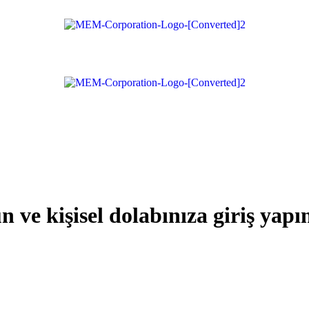
 ve kişisel dolabınıza giriş yapın