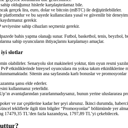
ahip olduğunuz hislerle karşılaştırılamaz bile.
ncak gerçek lira, euro, dolar ve bitcoin (mBTC) ile değiştirilebilirler.
 bir platformdur ve bu sayede kullanıcılara yasal ve güvenilir bir deneyi
 kaydırmanız gerekir.
seviyesine sahip cihazları seçmeniz gerekir.
yelpazede bahis yapma olanağı sunar. Futbol, basketbol, tenis, beyzbol, b
anlarına sahip oyuncuların ihtiyaçlarını karşılamayı amaçlar.
yi slotlar
n olabilirler. Senaryolu slot makineleri yoktur, tüm oyun resmi yazılı
PvP etkinliklerinde bireysel oyunculara mı yoksa takım etkinliklerine m
bulunmamaktadır. Sitenin ana sayfasında karlı bonuslar ve promosyonlar 
kazanma şansı elde ederler.
ini kullanmanız yeterlidir.
 Up’ın avantajlarından yararlanmadıysanız, bunun yerine uluslararası pro
ker ve zar çeşitlerine kadar her şeyi alırsınız. İkinci durumda, habercid
üncel tekliflerle ilgili tüm bilgiler “Promosyonlar” bölümünde yer alm
ting 17479,35 TL’den fazla kazandıysa, 1797,89 TL’yi çekebilecek.
uttur?