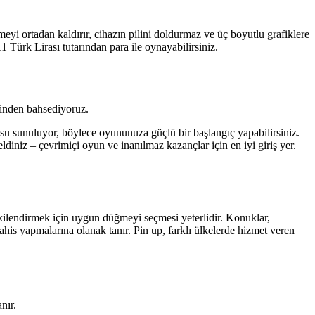
eyi ortadan kaldırır, cihazın pilini doldurmaz ve üç boyutlu grafiklere
1 Türk Lirası tutarından para ile oynayabilirsiniz.
.
sinden bahsediyoruz.
su sunuluyor, böylece oyununuza güçlü bir başlangıç yapabilirsiniz.
diniz – çevrimiçi oyun ve inanılmaz kazançlar için en iyi giriş yer.
etkilendirmek için uygun düğmeyi seçmesi yeterlidir. Konuklar,
bahis yapmalarına olanak tanır. Pin up, farklı ülkelerde hizmet veren
nır.