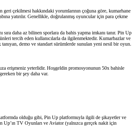
in geri çekilmesi hakkındaki yorumlarının çoğuna göre, kumarhane
bına yatırılır. Genellikle, doğrulanmış oyuncular için para çekme
nı sıra daha az bilinen sporlara da bahis yapma imkanı tanır. Pin Up
ünleri tercih eden kullanıcılarla da ilgilenmektedir. Kumarbazlar ve
 tanıyan, demo ve standart sürümlerde sunulan yeni nesil bir oyun.
umuza erişmeniz yeterlidir. Hoşgeldin promosyonunun 50x bahisle
 gereken bir şey daha var.
tformda olduğu gibi, Pin Up platformuyla ilgili de şikayetler ve
in Up’ın TV Oyunları ve Aviator (yalnızca gerçek nakit için