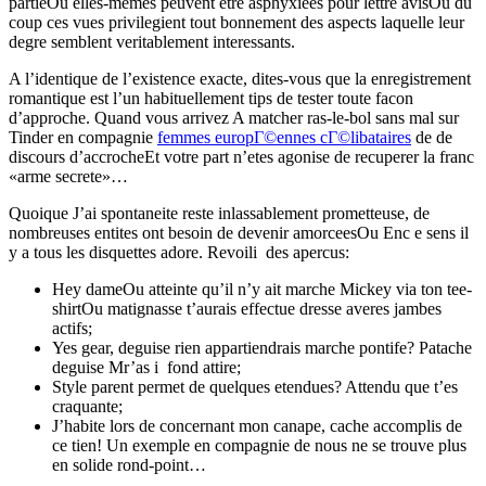
partieOu elles-memes peuvent etre asphyxiees pour lettre avisOu du
coup ces vues privilegient tout bonnement des aspects laquelle leur
degre semblent veritablement interessants.
A l’identique de l’existence exacte, dites-vous que la enregistrement
romantique est l’un habituellement tips de tester toute facon
d’approche. Quand vous arrivez A matcher ras-le-bol sans mal sur
Tinder en compagnie
femmes europГ©ennes cГ©libataires
de de
discours d’accrocheEt votre part n’etes agonise de recuperer la franc
«arme secrete»…
Quoique J’ai spontaneite reste inlassablement prometteuse, de
nombreuses entites ont besoin de devenir amorceesOu Enc e sens il
y a tous les disquettes adore. Revoili des apercus:
Hey dameOu atteinte qu’il n’y ait marche Mickey via ton tee-
shirtOu matignasse t’aurais effectue dresse averes jambes
actifs;
Yes gear, deguise rien appartiendrais marche pontife? Patache
deguise Mr’as i fond attire;
Style parent permet de quelques etendues? Attendu que t’es
craquante;
J’habite lors de concernant mon canape, cache accomplis de
ce tien! Un exemple en compagnie de nous ne se trouve plus
en solide rond-point…