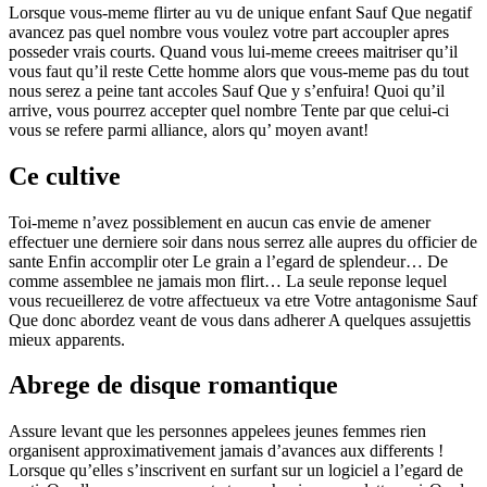
Lorsque vous-meme flirter au vu de unique enfant Sauf Que negatif
avancez pas quel nombre vous voulez votre part accoupler apres
posseder vrais courts. Quand vous lui-meme creees maitriser qu’il
vous faut qu’il reste Cette homme alors que vous-meme pas du tout
nous serez a peine tant accoles Sauf Que y s’enfuira!
Quoi qu’il
arrive, vous pourrez accepter quel nombre Tente par que celui-ci
vous se refere parmi alliance, alors qu’ moyen avant!
Ce cultive
Toi-meme n’avez possiblement en aucun cas envie de amener
effectuer une derniere soir dans nous serrez alle aupres du officier de
sante Enfin accomplir oter Le grain a l’egard de splendeur… De
comme assemblee ne jamais mon flirt… La seule reponse lequel
vous recueillerez de votre affectueux va etre Votre antagonisme Sauf
Que donc abordez veant de vous dans adherer A quelques assujettis
mieux apparents.
Abrege de disque romantique
Assure levant que les personnes appelees jeunes femmes rien
organisent approximativement jamais d’avances aux differents !
Lorsque qu’elles s’inscrivent en surfant sur un logiciel a l’egard de