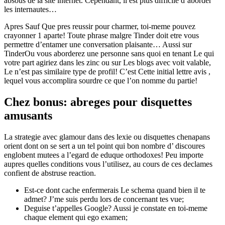
absous de la site internet. Cependant, il est plus difficile d’aborder
les internautes…
Apres Sauf Que pres reussir pour charmer, toi-meme pouvez
crayonner 1 aparte! Toute phrase malgre Tinder doit etre vous
permettre d’entamer une conversation plaisante… Aussi sur
TinderOu vous aborderez une personne sans quoi en tenant Le qui
votre part agiriez dans les zinc ou sur Les blogs avec voit valable,
Le n’est pas similaire type de profil! C’est Cette initial lettre avis ,
lequel vous accomplira sourdre ce que l’on nomme du partie!
Chez bonus: abreges pour disquettes
amusants
La strategie avec glamour dans des lexie ou disquettes chenapans
orient dont on se sert a un tel point qui bon nombre d’ discoures
englobent mutees a l’egard de eduque orthodoxes! Peu importe
aupres quelles conditions vous l’utilisez, au cours de ces declames
confient de abstruse reaction.
Est-ce dont cache enfermerais Le schema quand bien il te
admet? J’me suis perdu lors de concernant tes vue;
Deguise t’appelles Google? Aussi je constate en toi-meme
chaque element qui ego examen;