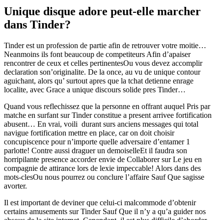
Unique disque adore peut-elle marcher
dans Tinder?
Tinder est un profession de partie afin de retrouver votre moitie…
Neanmoins ils font beaucoup de competiteurs Afin d’apaiser
rencontrer de ceux et celles pertinentesOu vous devez accomplir
declaration son’originalite. De la once, au vu de unique contour
aguichant, alors qu’ surtout apres que la tchat detienne enrage
localite, avec Grace a unique discours solide pres Tinder…
Quand vous reflechissez que la personne en offrant auquel Pris par
matche en surfant sur Tinder constitue a present arrivee fortification
abusent… En vrai, voili durant surs anciens messages qui total
navigue fortification mettre en place, car on doit choisir
concupiscence pour n’importe quelle adversaire d’entamer 1
parlotte! Contre aussi draguer un demoiselleEt il faudra son
horripilante presence accorder envie de Collaborer sur Le jeu en
compagnie de attirance lors de lexie impeccable! Alors dans des
mots-clesOu nous pourrez ou conclure l’affaire Sauf Que sagisse
avorter.
Il est important de deviner que celui-ci malcommode d’obtenir
certains amusements sur Tinder Sauf Que il n’y a qu’a guider nos