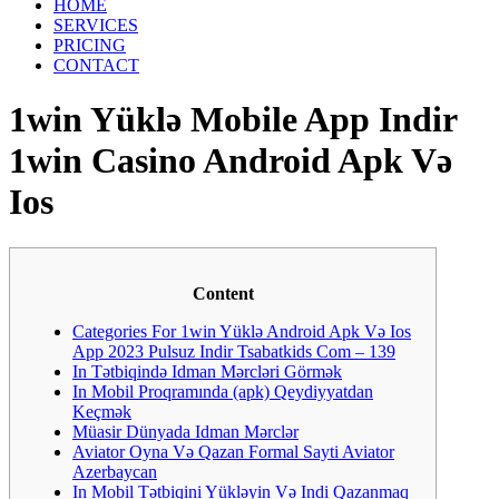
HOME
SERVICES
PRICING
CONTACT
1win Yüklə Mobile App Indir
1win Casino Android Apk Və
Ios
Content
Categories For 1win Yüklə Android Apk Və Ios
App 2023 Pulsuz Indir Tsabatkids Com – 139
In Tətbiqində Idman Mərcləri Görmək
In Mobil Proqramında (apk) Qeydiyyatdan
Keçmək
Müasir Dünyada Idman Mərclər
Aviator Oyna Və Qazan Formal Sayti Aviator
Azerbaycan
In Mobil Tətbiqini Yükləyin Və Indi Qazanmaq