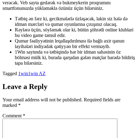
verəcək. Veb sayta gedərək və bukmeykerin proqramını
smartfonunuzda yükləməklə özünüz üçün bilərsiniz.
Tətbiq ən fərz ki, gecikmələrlə üzləşəcək, lakin siz hələ də
idman mərcləri və qumar oyunlarına çıxışınız olacaq.
Rəylərə üçün, söyləmək olar ki, bütün şöhrətli online klublari
bu video game təmsil edir.
Qumar fəaliyyətinin leqallaşdırılması ilə bağlı axir qanun
layihələri indiyədək qətiyyən bir effekt verməyib.
1Win saytında və tətbiqində hər bir idman sahəsinin öz
bölməsi mülk ki, burada qarşıdan gələn matçlar barədə bildiriş
tapa bilərsiniz.
Tagged
1win
1win AZ
Leave a Reply
Your email address will not be published.
Required fields are
marked
*
Comment
*