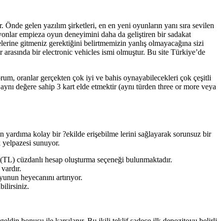
. Önde gelen yazılım şirketleri, en en yeni oyunların yanı sıra sevilen
syonlar empieza oyun deneyimini daha da geliştiren bir sadakat
telerine gitmeniz gerektiğini belirtmemizin yanlış olmayacağına sizi
arasında bir electronic vehicles ismi olmuştur. Bu site Türkiye’de
rum, oranlar gerçekten çok iyi ve bahis oynayabilecekleri çok çeşitli
ynı değere sahip 3 kart elde etmektir (aynı türden three or more veya
ın yardıma kolay bir ?ekilde erişebilme lerini sağlayarak sorunsuz bir
k yelpazesi sunuyor.
a (TL) cüzdanlı hesap oluşturma seçeneği bulunmaktadır.
vardır.
yunun heyecanını artırıyor.
ilirsiniz.
ldin bonusu ile karşılanır. Bu ikili teklif sadece ilk depozitoyu belirli