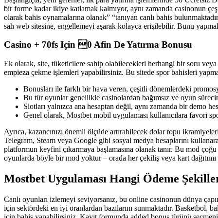
bir forme kadar ikiye katlamak kalmıyor, aynı zamanda casinonun çeşitli
olarak bahis oynamalarına olanak” “tanıyan canlı bahis bulunmaktadır.
sah web sitesine, engellemeyi aşarak kolayca erişilebilir. Bunu yapmak
Casino + 70fs Için 0 Afin De Yatırma Bonusu
Ek olarak, site, tüketicilere sahip olabilecekleri herhangi bir soru vey
empieza çekme işlemleri yapabilirsiniz. Bu sitede spor bahisleri yapma
Bonusları ile farklı bir hava veren, çeşitli dönemlerdeki promos
Bu tür oyunlar genellikle casinolardan bağımsız ve oyun sürecin
Slotları yalnızca ana hesaptan değil, aynı zamanda bir demo hes
Genel olarak, Mostbet mobil uygulaması kullanıcılara favori spor
Ayrıca, kazancınızı önemli ölçüde artırabilecek dolar topu ikramiyeleri 
Telegram, Steam veya Google gibi sosyal medya hesaplarını kullanarak M
platformun keyfini çıkarmaya başlamasına olanak tanır. Bu mod çoğu yu
oyunlarda böyle bir mod yoktur – orada her çekiliş veya kart dağıtımı 
Mostbet Uygulaması Hangi Ödeme Şekiller
Canlı oyunları izlemeyi seviyorsanız, bu online casinonun dünya çapın
için sektördeki en iyi oranlardan bazılarını sunmaktadır. Basketbol,
için bahis yapabilirsiniz. Kayıt formunda added bonus türünü seçmeniz