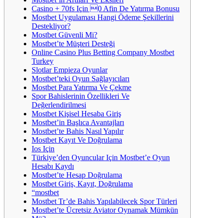
Casino + 70fs Için 0 Afin De Yatırma Bonusu
Mostbet Uygulaması Hangi Ödeme Şekillerini
Destekliyor?
Mostbet Güvenli Mi?
Mostbet’te Müşteri Desteği
Online Casino Plus Betting Company Mostbet
Turkey
Slotlar Empieza Oyunlar
Mostbet’teki Oyun Sağlayıcıları
Mostbet Para Yatırma Ve Çekme
Spor Bahislerinin Özellikleri Ve
Değerlendirilmesi
Mostbet Kişisel Hesaba Giriş
Mostbet’in Başlıca Avantajları
Mostbet’te Bahis Nasıl Yapılır
Mostbet Kayıt Ve Doğrulama
Ios Için
Türkiye’den Oyuncular Için Mostbet’e Oyun
Hesabı Kaydı
Mostbet’te Hesap Doğrulama
Mostbet Giriş, Kayıt, Doğrulama
“mostbet
Mostbet Tr’de Bahis Yapılabilecek Spor Türleri
Mostbet’te Ücretsiz Aviator Oynamak Mümkün