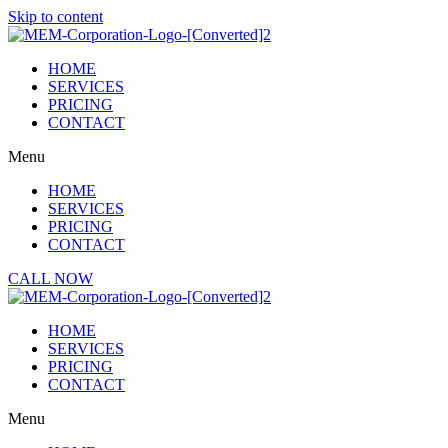
Skip to content
HOME
SERVICES
PRICING
CONTACT
Menu
HOME
SERVICES
PRICING
CONTACT
CALL NOW
HOME
SERVICES
PRICING
CONTACT
Menu