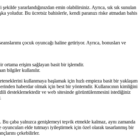
i şekilde yararlandığınızdan emin olabilirsiniz. Ayrıca, sık sık sunulan
aşka yoludur. Bu ücretsiz bahislerle, kendi paranızı riske atmadan bahis
eanslarımı çocuk oyuncağı haline getiriyor. Ayrıca, bonusları ve
 ortama erişim sağlayan basit bir işlemdir.
bilgiler kullanılır.
eteneklerini kullanmaya başlamak için hızlı empieza basit bir yaklaşım
lerinden haberdar olmak için best bir yöntemdir. Kullanıcının kimliğini
ili desteklemektedir ve web sitesinde görüntülenmesini istediğiniz
.
ık). Bu çaba yalnızca genişlemeyi teşvik etmekle kalmaz, aynı zamanda
 oyuncuları elde tutmayı iyileştirmek için özel olarak tasarlanmış bir
çlarını çekebilirler.