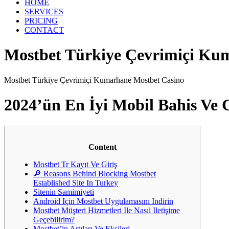
HOME
SERVICES
PRICING
CONTACT
Mostbet Türkiye Çevrimiçi Ku
Mostbet Türkiye Çevrimiçi Kumarhane Mostbet Casino
2024’ün En İyi Mobil Bahis Ve
Content
Mostbet Tr Kayıt Ve Giriş
🔎 Reasons Behind Blocking Mostbet
Established Site In Turkey
Sitenin Samimiyeti
Android Için Mostbet Uygulamasını Indirin
Mostbet Müşteri Hizmetleri Ile Nasıl Iletişime
Geçebilirim?
Mostbet’in Artıları Ve Eksileri