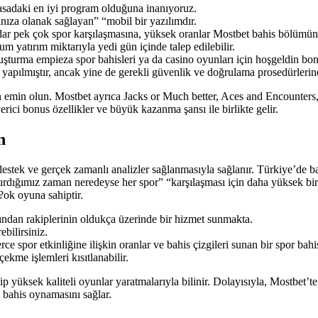
asadaki en iyi program olduğuna inanıyoruz.
ıza olanak sağlayan” “mobil bir yazılımdır.
dar pek çok spor karşılaşmasına, yüksek oranlar Mostbet bahis bölümün
 yatırım miktarıyla yedi gün içinde talep edilebilir.
uşturma empieza spor bahisleri ya da casino oyunları için hoşgeldin bon
yapılmıştır, ancak yine de gerekli güvenlik ve doğrulama prosedürlerine 
in olun. Mostbet ayrıca Jacks or Much better, Aces and Encounters, 
rici bonus özellikler ve büyük kazanma şansı ile birlikte gelir.
n
iş destek ve gerçek zamanlı analizler sağlanmasıyla sağlanır. Türkiye’de
aştırdığımız zaman neredeyse her spor” “karşılaşması için daha yüksek b
?ok oyuna sahiptir.
ından rakiplerinin oldukça üzerinde bir hizmet sunmakta.
bilirsiniz.
 spor etkinliğine ilişkin oranlar ve bahis çizgileri sunan bir spor bahis 
çekme işlemleri kısıtlanabilir.
ahip yüksek kaliteli oyunlar yaratmalarıyla bilinir. Dolayısıyla, Mostbet’
 bahis oynamasını sağlar.