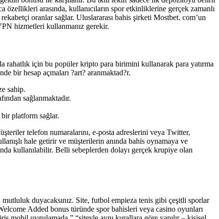
 özellikleri arasında, kullanıcıların spor etkinliklerine gerçek zamanlı
ekabetçi oranlar sağlar. Uluslararası bahis şirketi Mostbet. com’un
 VPN hizmetleri kullanmanız gerekir.
la rahatlık için bu popüler kripto para birimini kullanarak para yatırma
inde bir hesap açmaları ?art? aranmaktad?r.
ze sahip.
afından sağlanmaktadır.
bir platform sağlar.
şteriler telefon numaralarını, e-posta adreslerini veya Twitter,
llanışlı hale getirir ve müşterilerin anında bahis oynamaya ve
da kullanılabilir. Belli sebeplerden dolayı gerçek krupiye olan
tluluk duyacaksınız. Site, futbol empieza tenis gibi çeşitli sporlar
t Welcome Added bonus türünde spor bahisleri veya casino oyunları
ş mobil uygulamada,” “siteyle aynı kurallara göre yapılır – kişisel