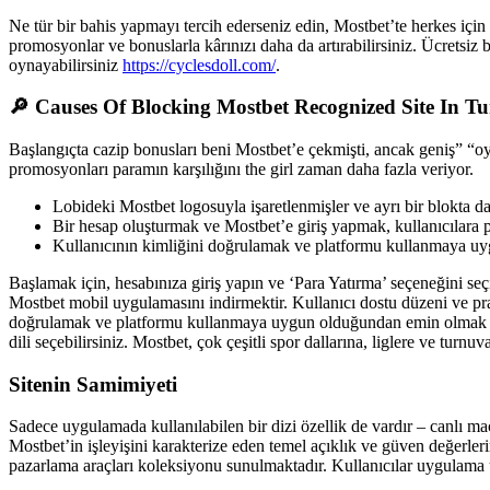
Ne tür bir bahis yapmayı tercih ederseniz edin, Mostbet’te herkes için b
promosyonlar ve bonuslarla kârınızı daha da artırabilirsiniz. Ücretsiz 
oynayabilirsiniz
https://cyclesdoll.com/
.
🔎 Causes Of Blocking Mostbet Recognized Site In T
Başlangıçta cazip bonusları beni Mostbet’e çekmişti, ancak geniş” “oy
promosyonları paramın karşılığını the girl zaman daha fazla veriyor.
Lobideki Mostbet logosuyla işaretlenmişler ve ayrı bir blokta d
Bir hesap oluşturmak ve Mostbet’e giriş yapmak, kullanıcılara p
Kullanıcının kimliğini doğrulamak ve platformu kullanmaya uyg
Başlamak için, hesabınıza giriş yapın ve ‘Para Yatırma’ seçeneğini se
Mostbet mobil uygulamasını indirmektir. Kullanıcı dostu düzeni ve prat
doğrulamak ve platformu kullanmaya uygun olduğundan emin olmak için,
dili seçebilirsiniz. Mostbet, çok çeşitli spor dallarına, liglere ve turnu
Sitenin Samimiyeti
Sadece uygulamada kullanılabilen bir dizi özellik de vardır – canlı m
Mostbet’in işleyişini karakterize eden temel açıklık ve güven değerleri
pazarlama araçları koleksiyonu sunulmaktadır. Kullanıcılar uygulama üz