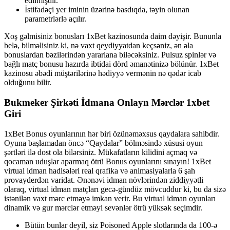
edilmişdir.
İstifadəçi yer iminin üzərinə basdıqda, təyin olunan
parametrlərlə açılır.
Xoş gəlmisiniz bonusları 1xBet kazinosunda daim dəyişir. Bununla
belə, bilməlisiniz ki, nə vaxt qeydiyyatdan keçsəniz, ən əla
bonuslardan bəzilərindən yararlana biləcəksiniz. Pulsuz spinlər və
bağlı matç bonusu hazırda ibtidai dörd əmanətinizə bölünür. 1xBet
kazinosu əbədi müştərilərinə hədiyyə vermənin nə qədər icab
olduğunu bilir.
Bukmeker Şirkəti İdmana Onlayn Mərclər 1xbet
Giri
1xBet Bonus oyunlarının hər biri özünəməxsus qaydalara sahibdir.
Oyuna başlamadan öncə “Qaydalar” bölməsində xüsusi oyun
şərtləri ilə dost ola bilərsiniz. Mükafatların kilidini açmaq və
qocaman uduşlar aparmaq ötrü Bonus oyunlarını sınayın! 1xBet
virtual idman hadisələri real qrafika və animasiyalarla 6 şah
provayderdən varidat. Ənənəvi idman növlərindən ziddiyyətli
olaraq, virtual idman matçları gecə-gündüz mövcuddur ki, bu da sizə
istənilən vaxt mərc etməyə imkan verir. Bu virtual idman oyunları
dinamik və gur mərclər etməyi sevənlər ötrü yüksək seçimdir.
Bütün bunlar deyil, siz Poisoned Apple slotlarında da 100-ə