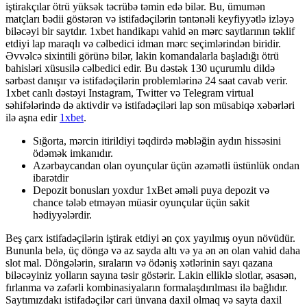
iştirakçılar ötrü yüksək təcrübə təmin edə bilər. Bu, ümumən
matçları bədii göstərən və istifadəçilərin təntənəli keyfiyyətlə izləyə
biləcəyi bir saytdır. 1xbet handikapı vahid ən mərc saytlarının təklif
etdiyi lap maraqlı və cəlbedici idman mərc seçimlərindən biridir.
Əvvəlcə sixintili görünə bilər, lakin komandalarla başladığı ötrü
bahisləri xüsusilə cəlbedici edir. Bu dəstək 130 uçurumlu dildə
sərbəst danışır və istifadəçilərin problemlərinə 24 saat cavab verir.
1xbet canlı dəstəyi Instagram, Twitter və Telegram virtual
səhifələrində də aktivdir və istifadəçiləri lap son müsabiqə xəbərləri
ilə aşna edir
1xbet
.
Sığorta, mərcin itirildiyi təqdirdə məbləğin aydın hissəsini
ödəmək imkanıdır.
Azərbaycandan olan oyunçular üçün əzəmətli üstünlük ondan
ibarətdir
Depozit bonusları yoxdur 1xBet əməli puya depozit və
chance tələb etməyən müasir oyunçular üçün sakit
hədiyyələrdir.
Beş çarx istifadəçilərin iştirak etdiyi ən çox yayılmış oyun növüdür.
Bununla belə, üç döngə və az sayda altı və ya ən ən olan vahid daha
slot mal. Döngələrin, sıraların və ödəniş xətlərinin sayı qazana
biləcəyiniz yolların sayına təsir göstərir. Lakin elliklə slotlar, əsasən,
fırlanma və zəfərli kombinasiyaların formalaşdırılması ilə bağlıdır.
Saytımızdakı istifadəçilər cari ünvana daxil olmaq və sayta daxil