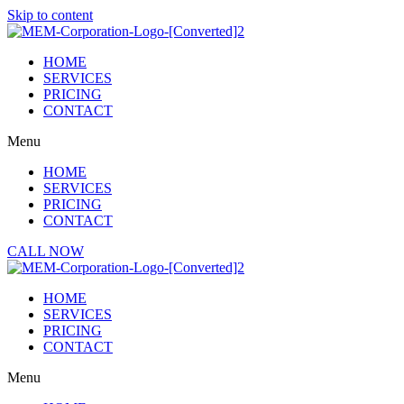
Skip to content
HOME
SERVICES
PRICING
CONTACT
Menu
HOME
SERVICES
PRICING
CONTACT
CALL NOW
HOME
SERVICES
PRICING
CONTACT
Menu