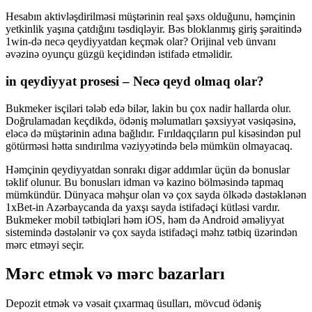
Hesabın aktivləşdirilməsi müştərinin real şəxs olduğunu, həmçinin
yetkinlik yaşına çatdığını təsdiqləyir. Bəs bloklanmış giriş şəraitində
1win-də necə qeydiyyatdan keçmək olar? Orijinal veb ünvanı
əvəzinə oyunçu güzgü keçidindən istifadə etməlidir.
in qeydiyyat prosesi – Necə qeyd olmaq olar?
Bukmeker isçiləri tələb edə bilər, lakin bu çox nadir hallarda olur.
Doğrulamadan keçdikdə, ödəniş məlumatları şəxsiyyət vəsiqəsinə,
eləcə də müştərinin adına bağlıdır. Fırıldaqçıların pul kisəsindən pul
götürməsi hətta sındırılma vəziyyətində belə mümkün olmayacaq.
Həmçinin qeydiyyatdan sonrakı digər addımlar üçün də bonuslar
təklif olunur. Bu bonusları idman və kazino bölməsində tapmaq
mümkündür. Dünyaca məhşur olan və çox sayda ölkədə dəstəklənən
1xBet-in Azərbaycanda da yaxşı sayda istifadəçi kütləsi vardır.
Bukmeker mobil tətbiqləri həm iOS, həm də Android əməliyyat
sistemində dəstələnir və çox sayda istifadəçi məhz tətbiq üzərindən
mərc etməyi seçir.
Mərc etmək və mərc bazarları
Depozit etmək və vəsait çıxarmaq üsulları, mövcud ödəniş