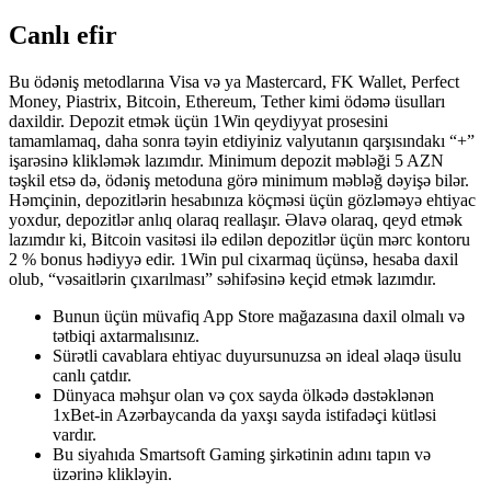
Canlı efir
Bu ödəniş metodlarına Visa və ya Mastercard, FK Wallet, Perfect
Money, Piastrix, Bitcoin, Ethereum, Tether kimi ödəmə üsulları
daxildir. Depozit etmək üçün 1Win qeydiyyat prosesini
tamamlamaq, daha sonra təyin etdiyiniz valyutanın qarşısındakı “+”
işarəsinə klikləmək lazımdır. Minimum depozit məbləği 5 AZN
təşkil etsə də, ödəniş metoduna görə minimum məbləğ dəyişə bilər.
Həmçinin, depozitlərin hesabınıza köçməsi üçün gözləməyə ehtiyac
yoxdur, depozitlər anlıq olaraq reallaşır. Əlavə olaraq, qeyd etmək
lazımdır ki, Bitcoin vasitəsi ilə edilən depozitlər üçün mərc kontoru
2 % bonus hədiyyə edir. 1Win pul cixarmaq üçünsə, hesaba daxil
olub, “vəsaitlərin çıxarılması” səhifəsinə keçid etmək lazımdır.
Bunun üçün müvafiq App Store mağazasına daxil olmalı və
tətbiqi axtarmalısınız.
Sürətli cavablara ehtiyac duyursunuzsa ən ideal əlaqə üsulu
canlı çatdır.
Dünyaca məhşur olan və çox sayda ölkədə dəstəklənən
1xBet-in Azərbaycanda da yaxşı sayda istifadəçi kütləsi
vardır.
Bu siyahıda Smartsoft Gaming şirkətinin adını tapın və
üzərinə klikləyin.