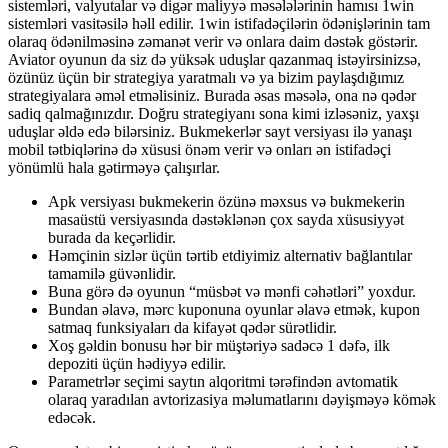
sistemləri, valyutalar və digər maliyyə məsələlərinin hamısı 1win
sistemləri vasitəsilə həll edilir. 1win istifadəçilərin ödənişlərinin tam
olaraq ödənilməsinə zəmanət verir və onlara daim dəstək göstərir.
Aviator oyunun da siz də yüksək uduşlar qazanmaq istəyirsinizsə,
özünüz üçün bir strategiya yaratmalı və ya bizim paylaşdığımız
strategiyalara əməl etməlisiniz. Burada əsas məsələ, ona nə qədər
sadiq qalmağınızdır. Doğru strategiyanı sona kimi izləsəniz, yaxşı
uduşlar əldə edə bilərsiniz. Bukmekerlər sayt versiyası ilə yanaşı
mobil tətbiqlərinə də xüsusi önəm verir və onları ən istifadəçi
yönümlü hala gətirməyə çalışırlar.
Apk versiyası bukmekerin özünə məxsus və bukmekerin
masaüstü versiyasında dəstəklənən çox sayda xüsusiyyət
burada da keçərlidir.
Həmçinin sizlər üçün tərtib etdiyimiz alternativ bağlantılar
tamamilə güvənlidir.
Buna görə də oyunun “müsbət və mənfi cəhətləri” yoxdur.
Bundan əlavə, mərc kuponuna oyunlar əlavə etmək, kupon
satmaq funksiyaları da kifayət qədər sürətlidir.
Xoş gəldin bonusu hər bir müştəriyə sadəcə 1 dəfə, ilk
depoziti üçün hədiyyə edilir.
Parametrlər seçimi saytın alqoritmi tərəfindən avtomatik
olaraq yaradılan avtorizasiya məlumatlarını dəyişməyə kömək
edəcək.