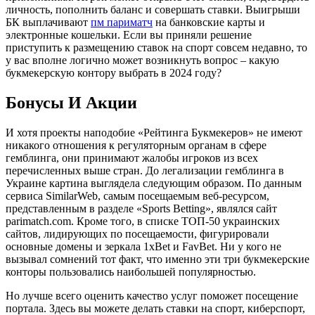
личность, пополнить баланс и совершать ставки. Выигрыши
БК выплачивают
пм париматч
на банковские карты и
электронные кошельки. Если вы приняли решение
приступить к размещению ставок на спорт совсем недавно, то
у вас вполне логично может возникнуть вопрос – какую
букмекерскую контору выбрать в 2024 году?
Бонусы И Акции
И хотя проекты наподобие «Рейтинга Букмекеров» не имеют
никакого отношения к регуляторным органам в сфере
гемблинга, они принимают жалобы игроков из всех
перечисленных выше стран. До легализации гемблинга в
Украине картина выглядела следующим образом. По данным
сервиса SimilarWeb, самым посещаемым веб-ресурсом,
представленным в разделе «Sports Betting», являлся сайт
parimatch.com. Кроме того, в списке ТОП-50 украинских
сайтов, лидирующих по посещаемости, фигурировали
основные домены и зеркала 1xBet и FavBet. Ни у кого не
вызывал сомнений тот факт, что именно эти три букмекерские
конторы пользовались наибольшей популярностью.
Но лучше всего оценить качество услуг поможет посещение
портала. Здесь вы можете делать ставки на спорт, киберспорт,