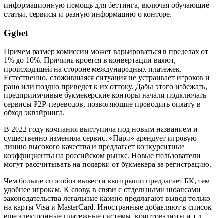
информационную помощь для беттинга, включая обучающие
статьи, сервисы и разную информацию о конторе.
Ggbet
Причем размер комиссии может варьироваться в пределах от
1% до 10%. Причина кроется в конвертации валют,
происходящей на стороне международных платежек.
Естественно, сложившаяся ситуация не устраивает игроков и
рано или поздно приведет к их оттоку. Дабы этого избежать,
предприимчивые букмекерские конторы начали подключать
сервисы P2P-переводов, позволяющие проводить оплату в
обход эквайринга.
В 2022 году компания выступила под новым названием и
существенно изменила сервис. «Пари» арендует игровую
линию высокого качества и предлагает конкурентные
коэффициенты на российском рынке. Новые пользователи
могут рассчитывать на подарки от букмекера за регистрацию.
Чем больше способов вывести выигрыши предлагает БК, тем
удобнее игрокам. К слову, в связи с отдельными нюансами
законодательства легальные казино предлагают вывод только
на карты Visa и MasterCard. Иностранные добавляют в список
еще электронные платежные системы, криптовалюты и т.д.