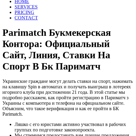
HOME
SERVICES
PRICING
CONTACT
Parimatch Букмекерская
Контора: Официальный
Сайт, Линия, Ставки На
Спорт В Бк Париматч
Украинские граждане могут делать ставки на спорт, нажимать
на клавишу Spin в автоматах и получать выигрыш в лотереях
игорного клуба при достижении 21 года. В этой статье мы
подробно расскажем, как пройти регистрацию в Париматч з
Украины с компьютера и телефона на официальном сайте.
Объясним, что такое верификация и как ее пройти в БК
Parimatch.
Ляшко с его юристами активно участвовал в рабочих
группах по подготовке законопроекта.
Мы стремимся предоставить вам лучшие предложения,