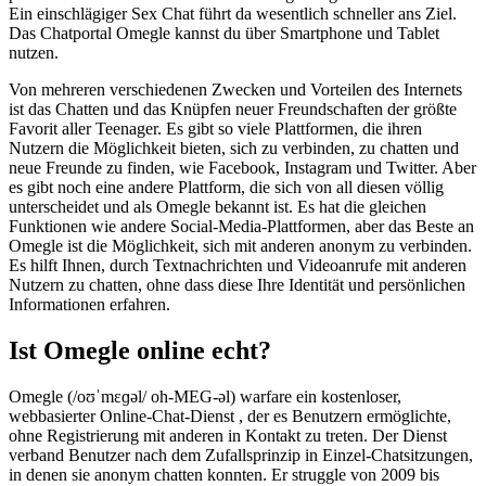
Ein einschlägiger Sex Chat führt da wesentlich schneller ans Ziel.
Das Chatportal Omegle kannst du über Smartphone und Tablet
nutzen.
Von mehreren verschiedenen Zwecken und Vorteilen des Internets
ist das Chatten und das Knüpfen neuer Freundschaften der größte
Favorit aller Teenager. Es gibt so viele Plattformen, die ihren
Nutzern die Möglichkeit bieten, sich zu verbinden, zu chatten und
neue Freunde zu finden, wie Facebook, Instagram und Twitter. Aber
es gibt noch eine andere Plattform, die sich von all diesen völlig
unterscheidet und als Omegle bekannt ist. Es hat die gleichen
Funktionen wie andere Social-Media-Plattformen, aber das Beste an
Omegle ist die Möglichkeit, sich mit anderen anonym zu verbinden.
Es hilft Ihnen, durch Textnachrichten und Videoanrufe mit anderen
Nutzern zu chatten, ohne dass diese Ihre Identität und persönlichen
Informationen erfahren.
Ist Omegle online echt?
Omegle (/oʊˈmɛɡəl/ oh-MEG-əl) warfare ein kostenloser,
webbasierter Online-Chat-Dienst , der es Benutzern ermöglichte,
ohne Registrierung mit anderen in Kontakt zu treten. Der Dienst
verband Benutzer nach dem Zufallsprinzip in Einzel-Chatsitzungen,
in denen sie anonym chatten konnten. Er struggle von 2009 bis