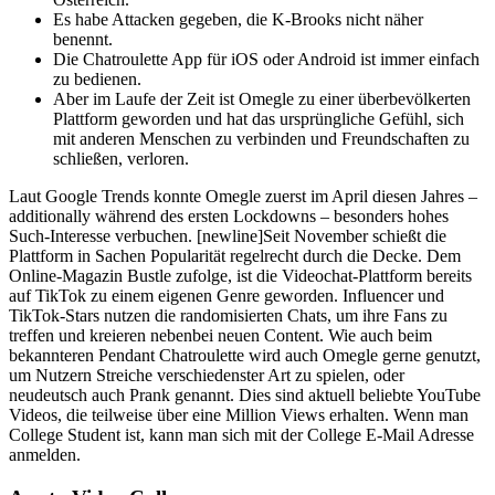
Es habe Attacken gegeben, die K-Brooks nicht näher
benennt.
Die Chatroulette App für iOS oder Android ist immer einfach
zu bedienen.
Aber im Laufe der Zeit ist Omegle zu einer überbevölkerten
Plattform geworden und hat das ursprüngliche Gefühl, sich
mit anderen Menschen zu verbinden und Freundschaften zu
schließen, verloren.
Laut Google Trends konnte Omegle zuerst im April diesen Jahres –
additionally während des ersten Lockdowns – besonders hohes
Such-Interesse verbuchen. [newline]Seit November schießt die
Plattform in Sachen Popularität regelrecht durch die Decke. Dem
Online-Magazin Bustle zufolge, ist die Videochat-Plattform bereits
auf TikTok zu einem eigenen Genre geworden. Influencer und
TikTok-Stars nutzen die randomisierten Chats, um ihre Fans zu
treffen und kreieren nebenbei neuen Content. Wie auch beim
bekannteren Pendant Chatroulette wird auch Omegle gerne genutzt,
um Nutzern Streiche verschiedenster Art zu spielen, oder
neudeutsch auch Prank genannt. Dies sind aktuell beliebte YouTube
Videos, die teilweise über eine Million Views erhalten. Wenn man
College Student ist, kann man sich mit der College E-Mail Adresse
anmelden.