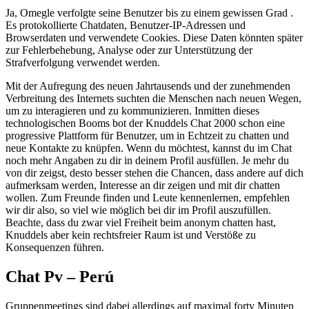
Ja, Omegle verfolgte seine Benutzer bis zu einem gewissen Grad .
Es protokollierte Chatdaten, Benutzer-IP-Adressen und
Browserdaten und verwendete Cookies. Diese Daten könnten später
zur Fehlerbehebung, Analyse oder zur Unterstützung der
Strafverfolgung verwendet werden.
Mit der Aufregung des neuen Jahrtausends und der zunehmenden
Verbreitung des Internets suchten die Menschen nach neuen Wegen,
um zu interagieren und zu kommunizieren. Inmitten dieses
technologischen Booms bot der Knuddels Chat 2000 schon eine
progressive Plattform für Benutzer, um in Echtzeit zu chatten und
neue Kontakte zu knüpfen. Wenn du möchtest, kannst du im Chat
noch mehr Angaben zu dir in deinem Profil ausfüllen. Je mehr du
von dir zeigst, desto besser stehen die Chancen, dass andere auf dich
aufmerksam werden, Interesse an dir zeigen und mit dir chatten
wollen. Zum Freunde finden und Leute kennenlernen, empfehlen
wir dir also, so viel wie möglich bei dir im Profil auszufüllen.
Beachte, dass du zwar viel Freiheit beim anonym chatten hast,
Knuddels aber kein rechtsfreier Raum ist und Verstöße zu
Konsequenzen führen.
Chat Pv – Perú
Gruppenmeetings sind dabei allerdings auf maximal forty Minuten