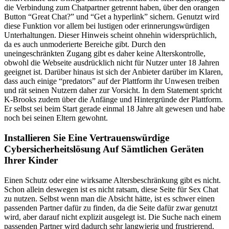
die Verbindung zum Chatpartner getrennt haben, über den orangen
Button “Great Chat?” und “Get a hyperlink” sichern. Genutzt wird
diese Funktion vor allem bei lustigen oder erinnerungswürdigen
Unterhaltungen. Dieser Hinweis scheint ohnehin widersprüchlich,
da es auch unmoderierte Bereiche gibt. Durch den
uneingeschränkten Zugang gibt es daher keine Alterskontrolle,
obwohl die Webseite ausdrücklich nicht für Nutzer unter 18 Jahren
geeignet ist. Darüber hinaus ist sich der Anbieter darüber im Klaren,
dass auch einige “predators” auf der Plattform ihr Unwesen treiben
und rät seinen Nutzern daher zur Vorsicht. In dem Statement spricht
K-Brooks zudem über die Anfänge und Hintergründe der Plattform.
Er selbst sei beim Start gerade einmal 18 Jahre alt gewesen und habe
noch bei seinen Eltern gewohnt.
Installieren Sie Eine Vertrauenswürdige
Cybersicherheitslösung Auf Sämtlichen Geräten
Ihrer Kinder
Einen Schutz oder eine wirksame Altersbeschränkung gibt es nicht.
Schon allein deswegen ist es nicht ratsam, diese Seite für Sex Chat
zu nutzen. Selbst wenn man die Absicht hätte, ist es schwer einen
passenden Partner dafür zu finden, da die Seite dafür zwar genutzt
wird, aber darauf nicht explizit ausgelegt ist. Die Suche nach einem
passenden Partner wird dadurch sehr langwierig und frustrierend.