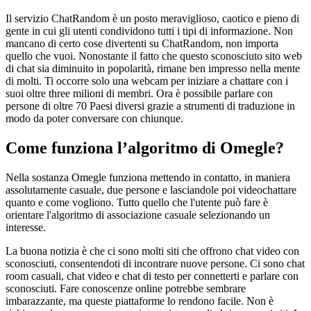
Il servizio ChatRandom è un posto meraviglioso, caotico e pieno di
gente in cui gli utenti condividono tutti i tipi di informazione. Non
mancano di certo cose divertenti su ChatRandom, non importa
quello che vuoi. Nonostante il fatto che questo sconosciuto sito web
di chat sia diminuito in popolarità, rimane ben impresso nella mente
di molti. Ti occorre solo una webcam per iniziare a chattare con i
suoi oltre three milioni di membri. Ora è possibile parlare con
persone di oltre 70 Paesi diversi grazie a strumenti di traduzione in
modo da poter conversare con chiunque.
Come funziona l’algoritmo di Omegle?
Nella sostanza Omegle funziona mettendo in contatto, in maniera
assolutamente casuale, due persone e lasciandole poi videochattare
quanto e come vogliono. Tutto quello che l'utente può fare è
orientare l'algoritmo di associazione casuale selezionando un
interesse.
La buona notizia è che ci sono molti siti che offrono chat video con
sconosciuti, consentendoti di incontrare nuove persone. Ci sono chat
room casuali, chat video e chat di testo per connetterti e parlare con
sconosciuti. Fare conoscenze online potrebbe sembrare
imbarazzante, ma queste piattaforme lo rendono facile. Non è