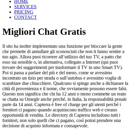
HOME
SERVICES
PRICING
CONTACT
Migliori Chat Gratis
Il sito ha inoltre implementato una funzione per bloccare la gente
che permette di annullare gli sconosciuti che non ti fanno sentire a
tuo agio. Allora puoi ricorrere all’utilizzo del tuo TV, a patto che
esso sia sensible o, in alternativa, collegato a Internet (qui puoi
trovare dei suggerimenti per trasformare il TV in uno Smart TV).
Poi si passa a parlare del più e del meno, come se avessimo
incontrato un tizio per strada o sull’autobus e avessimo voglia di
scambiare due chiacchiere. Qualcuno si spinge anche a dichiarare la
città di provenienza e il nome, che ovviamente possono essere falsi.
Questo non significa che chi ha 12 anni o meno commette un reato
se chatta su Omegle anche perché, in Italia, la responsabilità penale
parte da 14 anni. Capterra è free of charge per gli utenti perché i
fornitori ci pagano quando acquisiscono traffico web e creano
opportunità di vendita. Le directory di Capterra includono tutti i
fornitori, non solo quelli che ci pagano, così potrai prendere una
decisione di acquisto informata e consapevole.