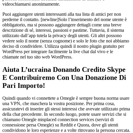
videochiamarsi anonimamente.
Puoi aggiungere utenti interessanti alla tua lista di amici per non
perderne il contatto. [newline]Solo l’inserimento del nome utente è
obbligatorio, ma si possono aggiungere dettagli come una breve
descrizione di sé, interessi, passioni e pastime. Tuttavia, il sistema
utilizzato dall’app tutela la privacy degli utenti. Gli altri possono
vedere solo il nome (senza cognome) e solo le foto che noi abbiamo
deciso di condividere. Utilizza quindi il nostro plugin gratuito per
WordPress per integrare facilmente la live chat dal vivo e le
chiamate nel tuo sito web WordPress.
Aiuta L’ucraina Donando Credito Skype
E Contribuiremo Con Una Donazione Di
Pari Importo!
Quindi quando vi connettete a Omegle è sempre buona norma usare
una VPN, che maschera la vostra posizione. Per prima cosa,
assicuratevi di inserire gli stessi interessi che avevate utilizzato prima
della chat precedente. In secondo luogo, potete usare servizi che si
chiamano Omegle misplaced connection services (servizi di
connessione persa Omegle) su Reddit e Quora, dove gli utenti
condividono le loro esperienze e a volte ritrovano la persona cercata.