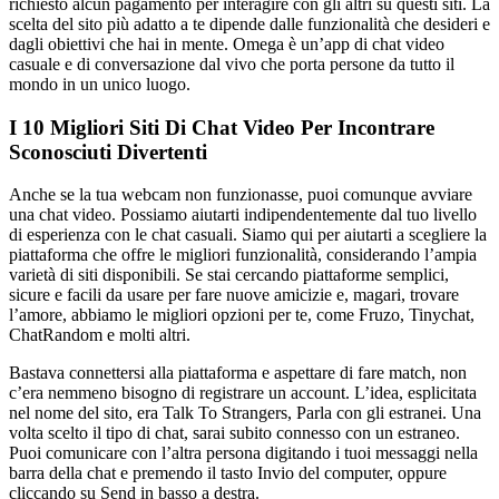
richiesto alcun pagamento per interagire con gli altri su questi siti. La
scelta del sito più adatto a te dipende dalle funzionalità che desideri e
dagli obiettivi che hai in mente. Omega è un’app di chat video
casuale e di conversazione dal vivo che porta persone da tutto il
mondo in un unico luogo.
I 10 Migliori Siti Di Chat Video Per Incontrare
Sconosciuti Divertenti
Anche se la tua webcam non funzionasse, puoi comunque avviare
una chat video. Possiamo aiutarti indipendentemente dal tuo livello
di esperienza con le chat casuali. Siamo qui per aiutarti a scegliere la
piattaforma che offre le migliori funzionalità, considerando l’ampia
varietà di siti disponibili. Se stai cercando piattaforme semplici,
sicure e facili da usare per fare nuove amicizie e, magari, trovare
l’amore, abbiamo le migliori opzioni per te, come Fruzo, Tinychat,
ChatRandom e molti altri.
Bastava connettersi alla piattaforma e aspettare di fare match, non
c’era nemmeno bisogno di registrare un account. L’idea, esplicitata
nel nome del sito, era Talk To Strangers, Parla con gli estranei. Una
volta scelto il tipo di chat, sarai subito connesso con un estraneo.
Puoi comunicare con l’altra persona digitando i tuoi messaggi nella
barra della chat e premendo il tasto Invio del computer, oppure
cliccando su Send in basso a destra.