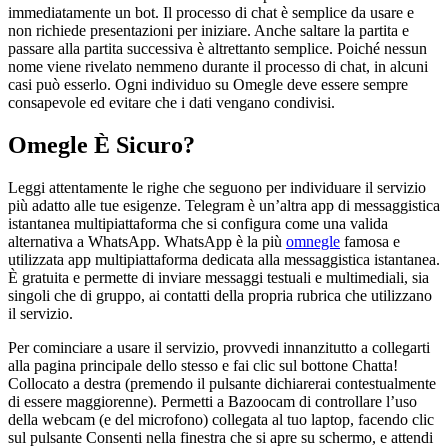
immediatamente un bot. Il processo di chat è semplice da usare e
non richiede presentazioni per iniziare. Anche saltare la partita e
passare alla partita successiva è altrettanto semplice. Poiché nessun
nome viene rivelato nemmeno durante il processo di chat, in alcuni
casi può esserlo. Ogni individuo su Omegle deve essere sempre
consapevole ed evitare che i dati vengano condivisi.
Omegle È Sicuro?
Leggi attentamente le righe che seguono per individuare il servizio
più adatto alle tue esigenze. Telegram è un’altra app di messaggistica
istantanea multipiattaforma che si configura come una valida
alternativa a WhatsApp. WhatsApp è la più
omnegle
famosa e
utilizzata app multipiattaforma dedicata alla messaggistica istantanea.
È gratuita e permette di inviare messaggi testuali e multimediali, sia
singoli che di gruppo, ai contatti della propria rubrica che utilizzano
il servizio.
Per cominciare a usare il servizio, provvedi innanzitutto a collegarti
alla pagina principale dello stesso e fai clic sul bottone Chatta!
Collocato a destra (premendo il pulsante dichiarerai contestualmente
di essere maggiorenne). Permetti a Bazoocam di controllare l’uso
della webcam (e del microfono) collegata al tuo laptop, facendo clic
sul pulsante Consenti nella finestra che si apre su schermo, e attendi