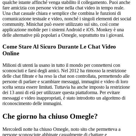
qualche istante affinché venga stabilito il collegamento. Puoi anche
fare amicizia con persone vicine nella chat video in tempo reale.
Una chat casuale chiara e semplice che combina le funzioni di
comunicazione testuale e video, nonché i singoli elementi dei social
community. Minichat può essere utilizzato sul sito, così come
applicazione mobile per i sistemi Android e iOS. Monkey è una
delle alternative più popolari a Omegle, soprattutto tra i giovani.
Come Stare Al Sicuro Durante Le Chat Video
Online
Milioni di utenti la usano in tutto il mondo per connettersi con
sconosciuti e farsi degli amici. Nel 2012 ha rimosso la restrizione
delle chat filtrate e ha reso la chat non controllata, permettendo alle
persone di parlare e scambiare messaggi, immagini e video di loro
scelta senza essere limitati. Tuttavia ha anche imposto la restrizione
dei 13 anni di età per utilizzare questa piattaforma. Per evitare
messaggi e video inappropriati, è stato introdotto un algoritmo di
riconoscimento delle immagini.
Che giorno ha chiuso Omegle?
Mercoledì notte ha chiuso Omegle, noto sito che permetteva a
persone sconosciute abbinate casualmente di chattare e