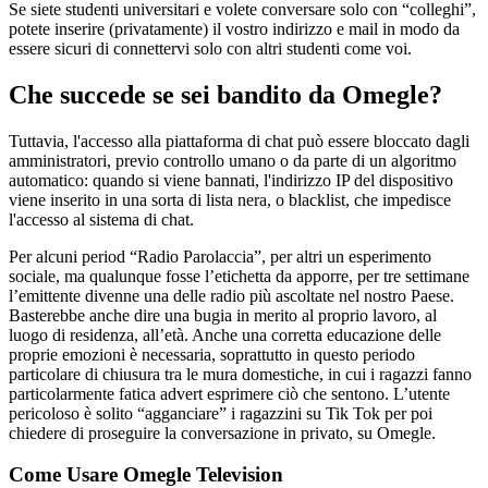
Se siete studenti universitari e volete conversare solo con “colleghi”,
potete inserire (privatamente) il vostro indirizzo e mail in modo da
essere sicuri di connettervi solo con altri studenti come voi.
Che succede se sei bandito da Omegle?
Tuttavia, l'accesso alla piattaforma di chat può essere bloccato dagli
amministratori, previo controllo umano o da parte di un algoritmo
automatico: quando si viene bannati, l'indirizzo IP del dispositivo
viene inserito in una sorta di lista nera, o blacklist, che impedisce
l'accesso al sistema di chat.
Per alcuni period “Radio Parolaccia”, per altri un esperimento
sociale, ma qualunque fosse l’etichetta da apporre, per tre settimane
l’emittente divenne una delle radio più ascoltate nel nostro Paese.
Basterebbe anche dire una bugia in merito al proprio lavoro, al
luogo di residenza, all’età. Anche una corretta educazione delle
proprie emozioni è necessaria, soprattutto in questo periodo
particolare di chiusura tra le mura domestiche, in cui i ragazzi fanno
particolarmente fatica advert esprimere ciò che sentono. L’utente
pericoloso è solito “agganciare” i ragazzini su Tik Tok per poi
chiedere di proseguire la conversazione in privato, su Omegle.
Come Usare Omegle Television