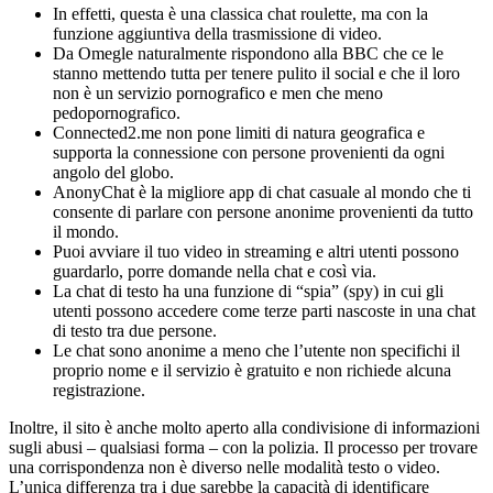
In effetti, questa è una classica chat roulette, ma con la
funzione aggiuntiva della trasmissione di video.
Da Omegle naturalmente rispondono alla BBC che ce le
stanno mettendo tutta per tenere pulito il social e che il loro
non è un servizio pornografico e men che meno
pedopornografico.
Connected2.me non pone limiti di natura geografica e
supporta la connessione con persone provenienti da ogni
angolo del globo.
AnonyChat è la migliore app di chat casuale al mondo che ti
consente di parlare con persone anonime provenienti da tutto
il mondo.
Puoi avviare il tuo video in streaming e altri utenti possono
guardarlo, porre domande nella chat e così via.
La chat di testo ha una funzione di “spia” (spy) in cui gli
utenti possono accedere come terze parti nascoste in una chat
di testo tra due persone.
Le chat sono anonime a meno che l’utente non specifichi il
proprio nome e il servizio è gratuito e non richiede alcuna
registrazione.
Inoltre, il sito è anche molto aperto alla condivisione di informazioni
sugli abusi – qualsiasi forma – con la polizia. Il processo per trovare
una corrispondenza non è diverso nelle modalità testo o video.
L’unica differenza tra i due sarebbe la capacità di identificare