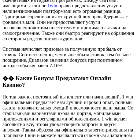
скачиваемых на гаджеты программах. Между сайтами,
имеющими законное
1win
право предоставления услуг, и
нелицензионными платформами есть огромная разница.
Турнирные соревнования от крупнейших провайдеров — с
фондами в млн. Они не предоставляют услуги
несовершеннолетним посетителям и принимают заявки на
самоограничение. Также они быстро реагируют на обращения
со стороны родственников лудоманов.
Система начисляет призовые за полученную прибыль от
ставок. Соответственно, чем выше объем ставок, тем больше
поощрение. Диапазон значения бонусов при позитивном
исходе события равен 7-16%.
�� Какие Бонусы Предлагают Онлайн
Казино?
Не так важно, постоянный вы клиент или начинающий, 1 win
официальный предлагает вам лучший игровой опыт, полный
азарта, положительных эмоций и возможности выигрыша. Со
стабильными вариантами входа на портал, мобильными
приложениями и регулярными обновлениями, 1 win делает
абсолютно все, чтобы удовлетворить запросы и вкусы
игроков. Таким образом вы официально зарегистрированы на
площадке 1 вин и можете насладиться огромным диапазоном