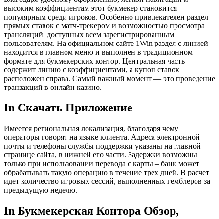
высоким коэффициентам этот букмекер становится
популярным среди игроков. Особенно привлекателен раздел
прямых ставок с матч-трекером и возможностью просмотра
трансляций, доступных всем зарегистрированным
пользователям. На официальном сайте 1Win раздел с линией
находится в главном меню и выполнен в традиционном
формате для букмекерских контор. Центральная часть
содержит линию с коэффициентами, а купон ставок
расположен справа. Самый важный момент — это проведение
транзакций в онлайн казино.
In Скачать Приложение
Имеется региональная локализация, благодаря чему
операторы говорят на языке клиента. Адреса электронной
почты и телефоны службы поддержки указаны на главной
странице сайта, в нижней его части. Задержки возможны
только при использовании перевода с карты – банк может
обрабатывать такую операцию в течение трех дней. В расчет
идет количество игровых сессий, выполненных гемблеров за
предыдущую неделю.
In Букмекерская Контора Обзор,