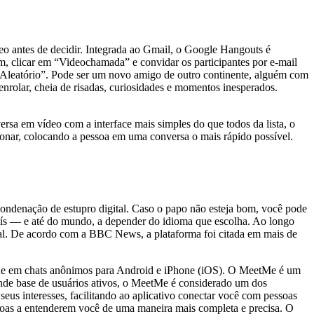
eo antes de decidir. Integrada ao Gmail, o Google Hangouts é
m, clicar em “Videochamada” e convidar os participantes por e-mail
Aleatório”. Pode ser um novo amigo de outro continente, alguém com
nrolar, cheia de risadas, curiosidades e momentos inesperados.
ersa em vídeo com a interface mais simples do que todos da lista, o
ionar, colocando a pessoa em uma conversa o mais rápido possível.
 condenação de estupro digital. Caso o papo não esteja bom, você pode
 País — e até do mundo, a depender do idioma que escolha. Ao longo
ual. De acordo com a BBC News, a plataforma foi citada em mais de
line em chats anônimos para Android e iPhone (iOS). O MeetMe é um
nde base de usuários ativos, o MeetMe é considerado um dos
seus interesses, facilitando ao aplicativo conectar você com pessoas
ssoas a entenderem você de uma maneira mais completa e precisa. O