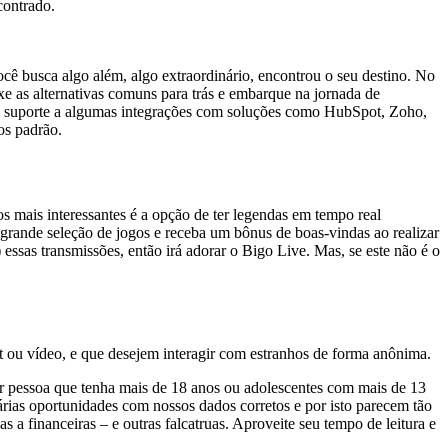
contrado.
ê busca algo além, algo extraordinário, encontrou o seu destino. No
e as alternativas comuns para trás e embarque na jornada de
ece suporte a algumas integrações com soluções como HubSpot, Zoho,
os padrão.
s mais interessantes é a opção de ter legendas em tempo real
grande seleção de jogos e receba um bônus de boas-vindas ao realizar
 essas transmissões, então irá adorar o Bigo Live. Mas, se este não é o
t ou vídeo, e que desejem interagir com estranhos de forma anônima.
r pessoa que tenha mais de 18 anos ou adolescentes com mais de 13
várias oportunidades com nossos dados corretos e por isto parecem tão
 a financeiras – e outras falcatruas. Aproveite seu tempo de leitura e