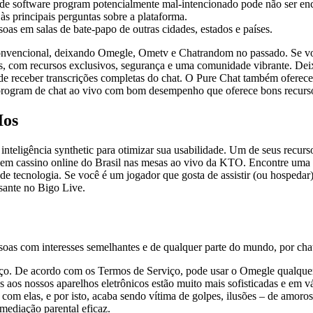
de software program potencialmente mal-intencionado pode não ser en
às principais perguntas sobre a plataforma.
oas em salas de bate-papo de outras cidades, estados e países.
 convencional, deixando Omegle, Ometv e Chatrandom no passado. Se voc
s, com recursos exclusivos, segurança e uma comunidade vibrante. Deix
o de receber transcrições completas do chat. O Pure Chat também ofer
rogram de chat ao vivo com bom desempenho que oferece bons recurs
Ios
teligência synthetic para otimizar sua usabilidade. Um de seus recurso
a em cassino online do Brasil nas mesas ao vivo da KTO. Encontre uma 
de tecnologia. Se você é um jogador que gosta de assistir (ou hospedar)
sante no Bigo Live.
soas com interesses semelhantes e de qualquer parte do mundo, por cha
viço. De acordo com os Termos de Serviço, pode usar o Omegle qualque
s aos nossos aparelhos eletrônicos estão muito mais sofisticadas e em 
m elas, e por isto, acaba sendo vítima de golpes, ilusões – de amorosas
mediação parental eficaz.