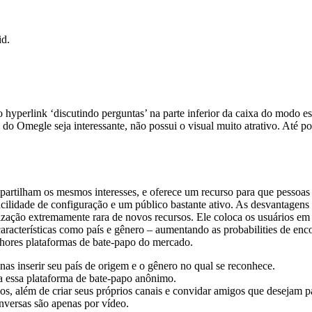
id.
 hyperlink ‘discutindo perguntas’ na parte inferior da caixa do modo esp
o Omegle seja interessante, não possui o visual muito atrativo. Até po
tilham os mesmos interesses, e oferece um recurso para que pessoas as
cilidade de configuração e um público bastante ativo. As desvantagens 
ização extremamente rara de novos recursos. Ele coloca os usuários em
características como país e gênero – aumentando as probabilities de e
lhores plataformas de bate-papo do mercado.
enas inserir seu país de origem e o gênero no qual se reconhece.
a essa plataforma de bate-papo anônimo.
os, além de criar seus próprios canais e convidar amigos que desejam pa
nversas são apenas por vídeo.