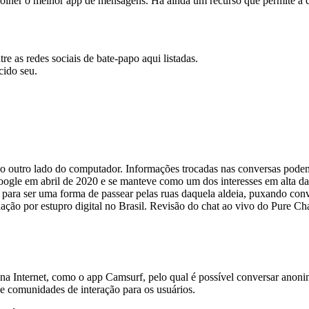
olher o melhor app de mensagens. Há ainda um recurso que permite a cr
 as redes sociais de bate-papo aqui listadas.
cido seu.
 outro lado do computador. Informações trocadas nas conversas podem 
ogle em abril de 2020 e se manteve como um dos interesses em alta d
 para ser uma forma de passear pelas ruas daquela aldeia, puxando con
ção por estupro digital no Brasil. Revisão do chat ao vivo do Pure 
 na Internet, como o app Camsurf, pelo qual é possível conversar anon
e comunidades de interação para os usuários.