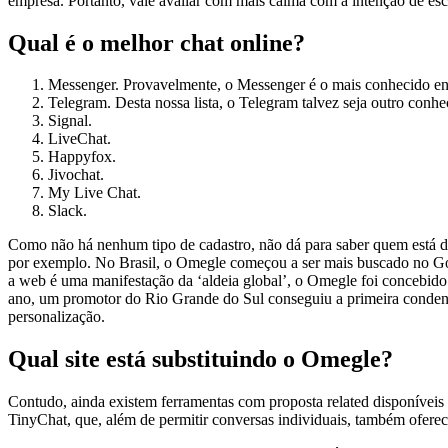
empresa. Portanto, vale avaliar com mais calma com a intenção de esc
Qual é o melhor chat online?
Messenger. Provavelmente, o Messenger é o mais conhecido entre
Telegram. Desta nossa lista, o Telegram talvez seja outro conhe
Signal.
LiveChat.
Happyfox.
Jivochat.
My Live Chat.
Slack.
Como não há nenhum tipo de cadastro, não dá para saber quem está do
por exemplo. No Brasil, o Omegle começou a ser mais buscado no Go
a web é uma manifestação da ‘aldeia global’, o Omegle foi concebido
ano, um promotor do Rio Grande do Sul conseguiu a primeira condena
personalização.
Qual site está substituindo o Omegle?
Contudo, ainda existem ferramentas com proposta related disponíveis
TinyChat, que, além de permitir conversas individuais, também oferec