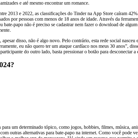
er amizades e até mesmo encontrar um romance.
tre 2013 e 2022, as classificações do Tinder na App Store caíram 42%
sados por pessoas com menos de 18 anos de idade. Através da ferramenta
seu bate-papo não é preciso se cadastrar nem fazer o download de algu
mente.
apesar disso, não é algo novo. Pelo contrário, esta rede social nasceu
ceramente, eu não quero ter um ataque cardíaco nos meus 30 anos”, dis
participante do outro lado, basta pressionar o botão para desconectar a
2024?
s para um determinado tópico, como jogos, hobbies, filmes, música, anim
 com outras alternativas para bate-papo na internet. Como você pode ve