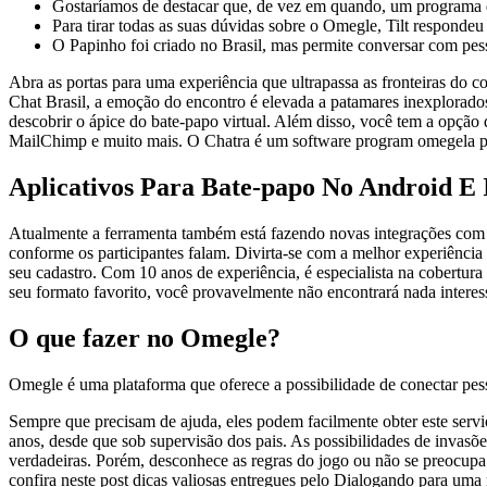
Gostaríamos de destacar que, de vez em quando, um programa 
Para tirar todas as suas dúvidas sobre o Omegle, Tilt respondeu 
O Papinho foi criado no Brasil, mas permite conversar com pess
Abra as portas para uma experiência que ultrapassa as fronteiras do
Chat Brasil, a emoção do encontro é elevada a patamares inexplorado
descobrir o ápice do bate-papo virtual. Além disso, você tem a opçã
MailChimp e muito mais. O Chatra é um software program omegela p
Aplicativos Para Bate-papo No Android E 
Atualmente a ferramenta também está fazendo novas integrações com in
conforme os participantes falam. Divirta-se com a melhor experiênci
seu cadastro. Com 10 anos de experiência, é especialista na cobertura 
seu formato favorito, você provavelmente não encontrará nada interes
O que fazer no Omegle?
Omegle é uma plataforma que oferece a possibilidade de conectar pes
Sempre que precisam de ajuda, eles podem facilmente obter este ser
anos, desde que sob supervisão dos pais. As possibilidades de invasõe
verdadeiras. Porém, desconhece as regras do jogo ou não se preocupa co
confira neste post dicas valiosas entregues pelo Dialogando para uma 