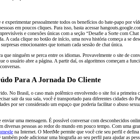
 e experimentar pessoalmente todos os benefícios do bate-papo por víd
pessoas em poucos cliques. Para isso, basta acessar hangouts.google.co
previsíveis e conexões únicas com a seção “Desafie a Sorte com Chat 
 A cada clique no botão de início, uma nova história começa a se dese
 surpresas emocionantes que tornam cada sessão de chat única.
ara que ninguém se perca entre os idiomas. Provavelmente o site de conv
e o usuário abre a página. A partir daí, os algoritmos começam a func
 conversas.
do Para A Jornada Do Cliente
ido. No Brasil, o caso mais polêmico envolvendo o site foi a primeira
cisar sair da sua sala, você é transportado para diferentes cidades do
dades por ser considerado um espaço que poderia facilitar o abuso sex
ar e enviar uma mensagem. É possível conversar com desconhecidos on
 com diversas pessoas ao redor do mundo em pouco tempo. Com uma gra
megle
na Internet. O MeetMe permite que você crie seu perfil e defina 
ê também pode adicionar uma biografia ao seu perfil para ajudar as pe