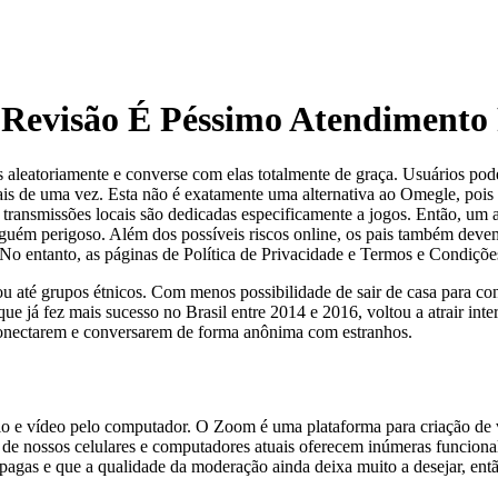
Revisão É Péssimo Atendimento 
leatoriamente e converse com elas totalmente de graça. Usuários pod
s de uma vez. Esta não é exatamente uma alternativa ao Omegle, pois 
transmissões locais são dedicadas especificamente a jogos. Então, um a
guém perigoso. Além dos possíveis riscos online, os pais também devem
s. No entanto, as páginas de Política de Privacidade e Termos e Condiçõ
u até grupos étnicos. Com menos possibilidade de sair de casa para co
 que já fez mais sucesso no Brasil entre 2014 e 2016, voltou a atrair i
 conectarem e conversarem de forma anônima com estranhos.
io e vídeo pelo computador. O Zoom é uma plataforma para criação de
nossos celulares e computadores atuais oferecem inúmeras funcionalid
gas e que a qualidade da moderação ainda deixa muito a desejar, ent