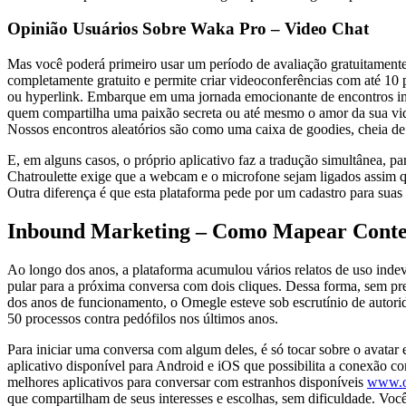
Opinião Usuários Sobre Waka Pro – Video Chat
Mas você poderá primeiro usar um período de avaliação gratuitamente
completamente gratuito e permite criar videoconferências com até 10 
ou hyperlink. Embarque em uma jornada emocionante de encontros im
quem compartilha uma paixão secreta ou até mesmo o amor da sua vida.
Nossos encontros aleatórios são como uma caixa de goodies, cheia de
E, em alguns casos, o próprio aplicativo faz a tradução simultânea, p
Chatroulette exige que a webcam e o microfone sejam ligados assim qu
Outra diferença é que esta plataforma pede por um cadastro para suas
Inbound Marketing – Como Mapear Conteú
Ao longo dos anos, a plataforma acumulou vários relatos de uso indev
pular para a próxima conversa com dois cliques. Dessa forma, sem pre
dos anos de funcionamento, o Omegle esteve sob escrutínio de autori
50 processos contra pedófilos nos últimos anos.
Para iniciar uma conversa com algum deles, é só tocar sobre o avat
aplicativo disponível para Android e iOS que possibilita a conexão
melhores aplicativos para conversar com estranhos disponíveis
www.o
que compartilham de seus interesses e escolhas, sem dificuldade. Voc