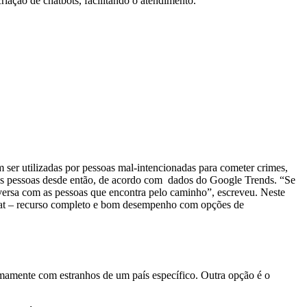
iação de chatbots, facilitando o atendimento.
ser utilizadas por pessoas mal-intencionadas para cometer crimes,
as pessoas desde então, de acordo com dados do Google Trends. “Se
versa com as pessoas que encontra pelo caminho”, escreveu. Neste
Chat – recurso completo e bom desempenho com opções de
imamente com estranhos de um país específico. Outra opção é o