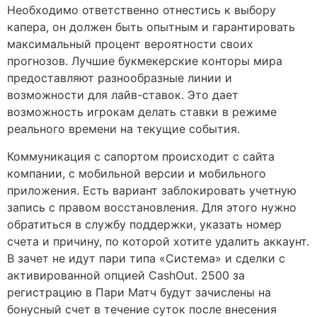
Необходимо ответственно отнестись к выбору
капера, он должен быть опытным и гарантировать
максимальный процент вероятности своих
прогнозов. Лучшие букмекерские конторы мира
предоставляют разнообразные линии и
возможности для лайв-ставок. Это дает
возможность игрокам делать ставки в режиме
реального времени на текущие события.
Коммуникация с сапортом происходит с сайта
компании, с мобильной версии и мобильного
приложения. Есть вариант заблокировать учетную
запись с правом восстановления. Для этого нужно
обратиться в службу поддержки, указать номер
счета и причину, по которой хотите удалить аккаунт.
В зачет не идут пари типа «Система» и сделки с
активированной опцией CashOut. 2500 за
регистрацию в Пари Матч будут зачислены на
бонусный счет в течение суток после внесения