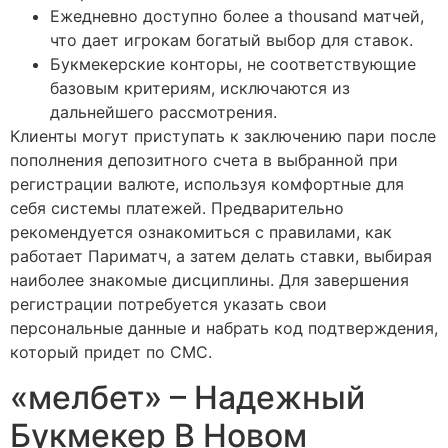
Ежедневно доступно более a thousand матчей,
что дает игрокам богатый выбор для ставок.
Букмекерские конторы, не соответствующие
базовым критериям, исключаются из
дальнейшего рассмотрения.
Клиенты могут приступать к заключению пари после
пополнения депозитного счета в выбранной при
регистрации валюте, используя комфортные для
себя системы платежей. Предварительно
рекомендуется ознакомиться с правилами, как
работает Париматч, а затем делать ставки, выбирая
наиболее знакомые дисциплины. Для завершения
регистрации потребуется указать свои
персональные данные и набрать код подтверждения,
который придет по СМС.
«мелбет» – Надежный
Букмекер В Новом