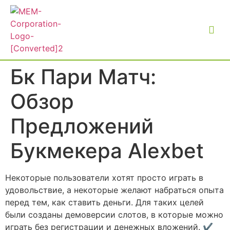
Бк Пари Матч:
Обзор
Предложений
Букмекера Alexbet
Некоторые пользователи хотят просто играть в
удовольствие, а некоторые желают набраться опыта
перед тем, как ставить деньги. Для таких целей
были созданы демоверсии слотов, в которые можно
играть без регистрации и денежных вложений. ✔️