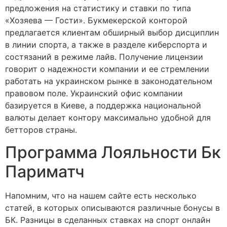
предложения на статистику и ставки по типа
«Хозяева — Гости». Букмекерской конторой
предлагается клиентам обширный выбор дисциплин
в линии спорта, а также в разделе киберспорта и
состязаний в режиме лайв. Получение лицензии
говорит о надежности компании и ее стремлении
работать на украинском рынке в законодательном
правовом поле. Украинский офис компании
базируется в Киеве, а поддержка национальной
валюты делает контору максимально удобной для
бетторов страны.
Программа Лояльности Бк
Париматч
Напомним, что на нашем сайте есть несколько
статей, в которых описываются различные бонусы в
БК. Разницы в сделанных ставках на спорт онлайн