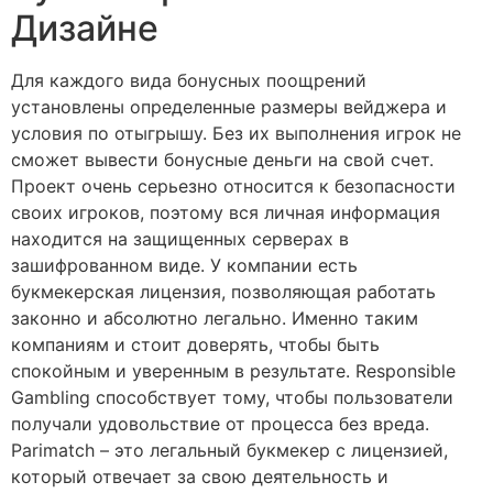
Дизайне
Для каждого вида бонусных поощрений
установлены определенные размеры вейджера и
условия по отыгрышу. Без их выполнения игрок не
сможет вывести бонусные деньги на свой счет.
Проект очень серьезно относится к безопасности
своих игроков, поэтому вся личная информация
находится на защищенных серверах в
зашифрованном виде. У компании есть
букмекерская лицензия, позволяющая работать
законно и абсолютно легально. Именно таким
компаниям и стоит доверять, чтобы быть
спокойным и уверенным в результате. Responsible
Gambling способствует тому, чтобы пользователи
получали удовольствие от процесса без вреда.
Parimatch – это легальный букмекер с лицензией,
который отвечает за свою деятельность и