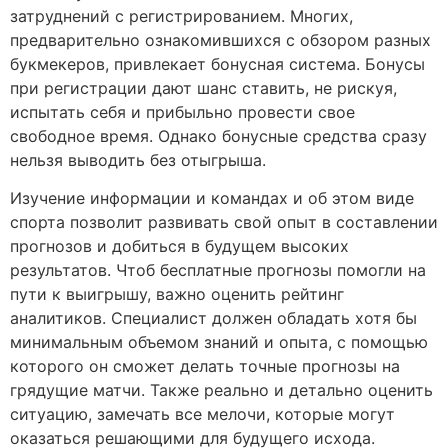
затруднений с регистрированием. Многих,
предварительно ознакомившихся с обзором разных
букмекеров, привлекает бонусная система. Бонусы
при регистрации дают шанс ставить, не рискуя,
испытать себя и прибыльно провести свое
свободное время. Однако бонусные средства сразу
нельзя выводить без отыгрыша.
Изучение информации и командах и об этом виде
спорта позволит развивать свой опыт в составлении
прогнозов и добиться в будущем высоких
результатов. Чтоб бесплатные прогнозы помогли на
пути к выигрышу, важно оценить рейтинг
аналитиков. Специалист должен обладать хотя бы
минимальным объемом знаний и опыта, с помощью
которого он сможет делать точные прогнозы на
грядущие матчи. Также реально и детально оценить
ситуацию, замечать все мелочи, которые могут
оказаться решающими для будущего исхода.