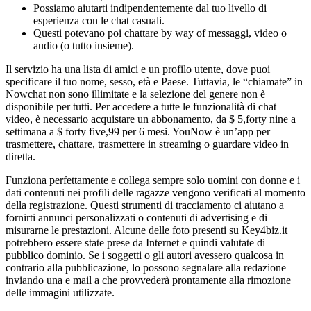
Possiamo aiutarti indipendentemente dal tuo livello di
esperienza con le chat casuali.
Questi potevano poi chattare by way of messaggi, video o
audio (o tutto insieme).
Il servizio ha una lista di amici e un profilo utente, dove puoi
specificare il tuo nome, sesso, età e Paese. Tuttavia, le “chiamate” in
Nowchat non sono illimitate e la selezione del genere non è
disponibile per tutti. Per accedere a tutte le funzionalità di chat
video, è necessario acquistare un abbonamento, da $ 5,forty nine a
settimana a $ forty five,99 per 6 mesi. YouNow è un’app per
trasmettere, chattare, trasmettere in streaming o guardare video in
diretta.
Funziona perfettamente e collega sempre solo uomini con donne e i
dati contenuti nei profili delle ragazze vengono verificati al momento
della registrazione. Questi strumenti di tracciamento ci aiutano a
fornirti annunci personalizzati o contenuti di advertising e di
misurarne le prestazioni. Alcune delle foto presenti su Key4biz.it
potrebbero essere state prese da Internet e quindi valutate di
pubblico dominio. Se i soggetti o gli autori avessero qualcosa in
contrario alla pubblicazione, lo possono segnalare alla redazione
inviando una e mail a che provvederà prontamente alla rimozione
delle immagini utilizzate.