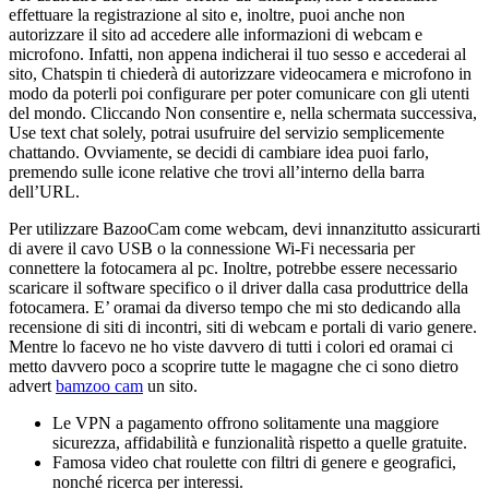
effettuare la registrazione al sito e, inoltre, puoi anche non
autorizzare il sito ad accedere alle informazioni di webcam e
microfono. Infatti, non appena indicherai il tuo sesso e accederai al
sito, Chatspin ti chiederà di autorizzare videocamera e microfono in
modo da poterli poi configurare per poter comunicare con gli utenti
del mondo. Cliccando Non consentire e, nella schermata successiva,
Use text chat solely, potrai usufruire del servizio semplicemente
chattando. Ovviamente, se decidi di cambiare idea puoi farlo,
premendo sulle icone relative che trovi all’interno della barra
dell’URL.
Per utilizzare BazooCam come webcam, devi innanzitutto assicurarti
di avere il cavo USB o la connessione Wi-Fi necessaria per
connettere la fotocamera al pc. Inoltre, potrebbe essere necessario
scaricare il software specifico o il driver dalla casa produttrice della
fotocamera. E’ oramai da diverso tempo che mi sto dedicando alla
recensione di siti di incontri, siti di webcam e portali di vario genere.
Mentre lo facevo ne ho viste davvero di tutti i colori ed oramai ci
metto davvero poco a scoprire tutte le magagne che ci sono dietro
advert
bamzoo cam
un sito.
Le VPN a pagamento offrono solitamente una maggiore
sicurezza, affidabilità e funzionalità rispetto a quelle gratuite.
Famosa video chat roulette con filtri di genere e geografici,
nonché ricerca per interessi.