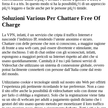
forza 4 o a tris. In questo modo si ha la possibilitï¿½ di un approccio
piï¿½ leggero e facile anche per le persone piï¿½ timide.
Soluzioni Various Per Chattare Free Of
Charge
La VPN, infatti, è un servizio che cripta il traffico Internet e
nasconde l’indirizzo IP, rendendo l’utente anonimo e sicuro.
Chattare con delle persone che non si conoscono, a maggior ragione
di fronte a una web cam, può essere divertente e stimolante, ma
anche rischioso. I siti di chat online con gli sconosciuti, infatti,
espongono a maggiori pericoli su Internet rispetto ad altri che si
usano quotidianamente. Camitaly.it è tra i più famosi servizi di
Videochat che utilizzano un sistema di connessione globale, ovvero
potrai facilmente connetterti con persone dall’Italia come dal resto
del mondo.
Utilizziamo cookie e tecnologie simili sul nostro sito Web per offrirti
l’esperienza più pertinente ricordando le tue preferenze. Non a caso
il sito offre anche la possibilità di videochattare solo con donne ma
per farlo ci obbliga a registrarci. Solo che la registrazione viene fatta
su un sito di webcam per adulti a pagamento quindi diciamo che i
gestori del sito usano questo metodo per monetizzare il loro traffico