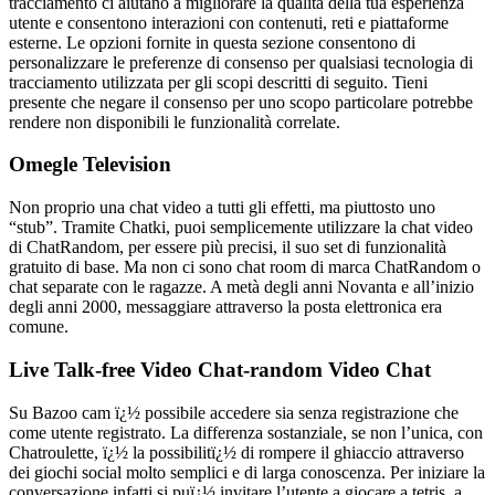
tracciamento ci aiutano a migliorare la qualità della tua esperienza
utente e consentono interazioni con contenuti, reti e piattaforme
esterne. Le opzioni fornite in questa sezione consentono di
personalizzare le preferenze di consenso per qualsiasi tecnologia di
tracciamento utilizzata per gli scopi descritti di seguito. Tieni
presente che negare il consenso per uno scopo particolare potrebbe
rendere non disponibili le funzionalità correlate.
Omegle Television
Non proprio una chat video a tutti gli effetti, ma piuttosto uno
“stub”. Tramite Chatki, puoi semplicemente utilizzare la chat video
di ChatRandom, per essere più precisi, il suo set di funzionalità
gratuito di base. Ma non ci sono chat room di marca ChatRandom o
chat separate con le ragazze. A metà degli anni Novanta e all’inizio
degli anni 2000, messaggiare attraverso la posta elettronica era
comune.
Live Talk-free Video Chat-random Video Chat
Su Bazoo cam ï¿½ possibile accedere sia senza registrazione che
come utente registrato. La differenza sostanziale, se non l’unica, con
Chatroulette, ï¿½ la possibilitï¿½ di rompere il ghiaccio attraverso
dei giochi social molto semplici e di larga conoscenza. Per iniziare la
conversazione infatti si puï¿½ invitare l’utente a giocare a tetris, a