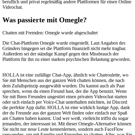
beruflich und privat regelmäßig andere Plattformen für einen Online
Videochat.
Was passierte mit Omegle?
Chatten mit Fremden: Omegle wurde abgeschaltet
Die Chat-Plattform Omegle wurde eingestellt. Laut Angaben des
Gründers hingegen sei die Plattform finanziell nicht mehr tragbar.
Außerdem sei der ständige Kampf gegen den Missbrauch der
Plattform für ihn zu einer starken psychischen Belastung geworden.
HOLLA ist eine zufällige Chat-App, ähnlich wie Chatroulette, wo
Sie mit Menschen aus der ganzen Welt chatten können, die nach
dem Zufallsprinzip ausgewählt wurden. Du kannst auch als Paar
sprechen, wenn du einen Freund hast, der die App benutzt. Wenn
Sie mit Ihren Freunden ungestört einen privaten Videochat starten
oder sich einfach per Voice-Chat unterhalten möchten, ist Discord
die perfekte App dafür. HOLLA ist eine wirklich lustige App, dank
der du Freunde aus der ganzen Welt finden oder einfach nur Spaß
am Chatten haben kannst. Und wer weiß, vielleicht triffst du sogar
jemanden, der interessant ist. Mit dieser Omegle-Alternative können
Sie nicht nur neue Leute kennenlernen, sondern auch FaceFlow
verwenden, um mit Familie und Freunden zu chatten. Alles, was Sie