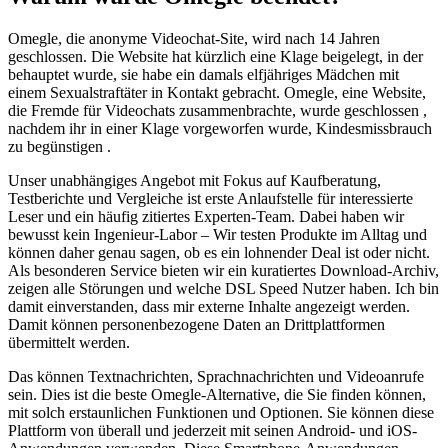
Omegle, die anonyme Videochat-Site, wird nach 14 Jahren
geschlossen. Die Website hat kürzlich eine Klage beigelegt, in der
behauptet wurde, sie habe ein damals elfjähriges Mädchen mit
einem Sexualstraftäter in Kontakt gebracht. Omegle, eine Website,
die Fremde für Videochats zusammenbrachte, wurde geschlossen ,
nachdem ihr in einer Klage vorgeworfen wurde, Kindesmissbrauch
zu begünstigen .
Unser unabhängiges Angebot mit Fokus auf Kaufberatung,
Testberichte und Vergleiche ist erste Anlaufstelle für interessierte
Leser und ein häufig zitiertes Experten-Team. Dabei haben wir
bewusst kein Ingenieur-Labor – Wir testen Produkte im Alltag und
können daher genau sagen, ob es ein lohnender Deal ist oder nicht.
Als besonderen Service bieten wir ein kuratiertes Download-Archiv,
zeigen alle Störungen und welche DSL Speed Nutzer haben. Ich bin
damit einverstanden, dass mir externe Inhalte angezeigt werden.
Damit können personenbezogene Daten an Drittplattformen
übermittelt werden.
Das können Textnachrichten, Sprachnachrichten und Videoanrufe
sein. Dies ist die beste Omegle-Alternative, die Sie finden können,
mit solch erstaunlichen Funktionen und Optionen. Sie können diese
Plattform von überall und jederzeit mit seinen Android- und iOS-