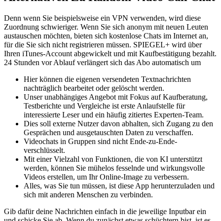
Denn wenn Sie beispielsweise ein VPN verwenden, wird diese
Zuordnung schwieriger. Wenn Sie sich anonym mit neuen Leuten
austauschen möchten, bieten sich kostenlose Chats im Internet an,
für die Sie sich nicht registrieren müssen. SPIEGEL+ wird über
Ihren iTunes-Account abgewickelt und mit Kaufbestätigung bezahlt.
24 Stunden vor Ablauf verlängert sich das Abo automatisch um
Hier können die eigenen versendeten Textnachrichten
nachträglich bearbeitet oder gelöscht werden.
Unser unabhängiges Angebot mit Fokus auf Kaufberatung,
Testberichte und Vergleiche ist erste Anlaufstelle für
interessierte Leser und ein häufig zitiertes Experten-Team.
Dies soll externe Nutzer davon abhalten, sich Zugang zu den
Gesprächen und ausgetauschten Daten zu verschaffen.
Videochats in Gruppen sind nicht Ende-zu-Ende-
verschlüsselt.
Mit einer Vielzahl von Funktionen, die von KI unterstützt
werden, können Sie mühelos fesselnde und wirkungsvolle
Videos erstellen, um Ihr Online-Image zu verbessern.
Alles, was Sie tun müssen, ist diese App herunterzuladen und
sich mit anderen Menschen zu verbinden.
Gib dafür deine Nachrichten einfach in die jeweilige Inputbar ein
und schicke Sie ab. Wenn du zunächst etwas schüchtern bist, ist es