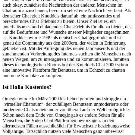
auch okay, zunächst die Nachrichten der anderen Menschen im
Chatraum anzuschauen, bevor du selbst eine Nachricht verfasst. Als
deutscher Chat zielt Knuddels darauf ab, ein umfassendes und
bereicherndes Chat-Erlebnis zu bieten. Unser Ziel ist es, ein
unterhaltsames und einladendes Chat-Erlebnis für alle zu bieten, das
auf die Bedürfnisse und Wünsche unserer Mitglieder zugeschnitten
ist. Knuddels wurde 1999 als deutscher Chat gegründet und ist
genau die Community aus den 2000ern, der vielen in Erinnerung
geblieben ist. Mit der Aufregung des neuen Jahrtausends und der
zunehmenden Verbreitung des Internets suchten die Menschen nach
neuen Wegen, um zu interagieren und zu kommunizieren. Inmitten
dieses technologischen Booms bot der Knuddels Chat 2000 schon
eine innovative Plattform für Benutzer, um in Echtzeit zu chatten
und neue Kontakte zu knüpfen.
Ist Holla Kostenlos?
Omegle wurde im März 2009 ins Leben gerufen und struggle ein
„virtueller Chatraum“, der zufälligen Benutzern unmoderierte oder
moderierte Chats miteinander von überall auf der Welt ermöglichte.
Schon nach dem Ende von Omegle gab es andere Seiten für alle
Menschen, die Video Chat Plattformen bevorzugen. In den
allermeisten Fällen ausschließlich für Erwachsene beziehungsweise
Volljährige. Tatsächlich nutzen viele Menschen ganz unbewusst