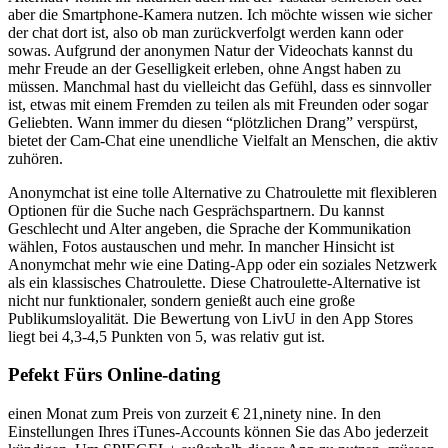
aber die Smartphone-Kamera nutzen. Ich möchte wissen wie sicher
der chat dort ist, also ob man zurückverfolgt werden kann oder
sowas. Aufgrund der anonymen Natur der Videochats kannst du
mehr Freude an der Geselligkeit erleben, ohne Angst haben zu
müssen. Manchmal hast du vielleicht das Gefühl, dass es sinnvoller
ist, etwas mit einem Fremden zu teilen als mit Freunden oder sogar
Geliebten. Wann immer du diesen “plötzlichen Drang” verspürst,
bietet der Cam-Chat eine unendliche Vielfalt an Menschen, die aktiv
zuhören.
Anonymchat ist eine tolle Alternative zu Chatroulette mit flexibleren
Optionen für die Suche nach Gesprächspartnern. Du kannst
Geschlecht und Alter angeben, die Sprache der Kommunikation
wählen, Fotos austauschen und mehr. In mancher Hinsicht ist
Anonymchat mehr wie eine Dating-App oder ein soziales Netzwerk
als ein klassisches Chatroulette. Diese Chatroulette-Alternative ist
nicht nur funktionaler, sondern genießt auch eine große
Publikumsloyalität. Die Bewertung von LivU in den App Stores
liegt bei 4,3-4,5 Punkten von 5, was relativ gut ist.
Pefekt Fürs Online-dating
einen Monat zum Preis von zurzeit € 21,ninety nine. In den
Einstellungen Ihres iTunes-Accounts können Sie das Abo jederzeit