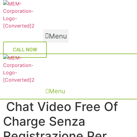
Skip
to
content
Menu
CALL NOW
Menu
Chat Video Free Of
Charge Senza
Registrazione Per