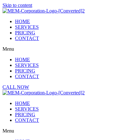
Skip to content
HOME
SERVICES
PRICING
CONTACT
Menu
HOME
SERVICES
PRICING
CONTACT
CALL NOW
HOME
SERVICES
PRICING
CONTACT
Menu