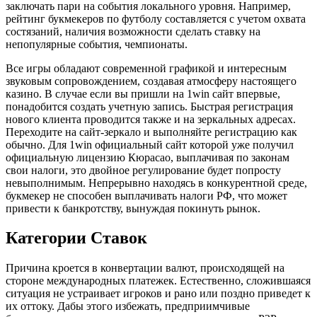
заключать пари на события локального уровня. Например,
рейтинг букмекеров по футболу составляется с учетом охвата
состязаний, наличия возможности сделать ставку на
непопулярные события, чемпионаты.
Все игры обладают современной графикой и интересным
звуковым сопровождением, создавая атмосферу настоящего
казино. В случае если вы пришли на 1win сайт впервые,
понадобится создать учетную запись. Быстрая регистрация
нового клиента проводится также и на зеркальных адресах.
Переходите на сайт-зеркало и выполняйте регистрацию как
обычно. Для 1win официальный сайт которой уже получил
официальную лицензию Кюрасао, выплачивая по законам
свои налоги, это двойное регулирование будет попросту
невыполнимым. Непрерывно находясь в конкурентной среде,
букмекер не способен выплачивать налоги РФ, что может
привести к банкротству, вынуждая покинуть рынок.
Категории Ставок
Причина кроется в конвертации валют, происходящей на
стороне международных платежек. Естественно, сложившаяся
ситуация не устраивает игроков и рано или поздно приведет к
их оттоку. Дабы этого избежать, предприимчивые