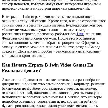
спектр новостей, которые могут быть интересны игрокам и
профессионалам в индустрии азартных развлечений.
Выигрыш в 1win играх начисляется моментально после
окончания текущей сессии. Кроме того, в лайве отображаются
точный счет и время текущих матчей. Букмекерская контора
«1вин» не может выступать налоговым агентом для
российских игроков, поскольку работает без
1 він
лицензии
Федеральной налоговой службы. После этого останется
только пополнить счет и выбрать мероприятие. Оформить
заявку на снятие можно в личном кабинете, раздел «Вывод
средств». Доступные способы – банковские карты, онлайн-
кошельки и криптовалюта.
Как Начать Играть В 1win Video Games На
Реальные Деньги?
Аналитики обращают внимание не только на разнообразие
дисциплин, но и качество самой росписи. Например, рейтинг
букмекеров по футболу составляется с учетом, например,
охвата состязаний, наличия возможности сделать ставку на
непопулярные события, чемпионаты. Понятно, что конторы
подробно освещают топовые лиги, но, составляя рейтинг
букмекеров онлайн, также важно учитывать возможность