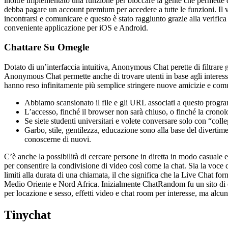
inoltre implementato una funzione per bloccare la gente che permette d
debba pagare un account premium per accedere a tutte le funzioni. Il va
incontrarsi e comunicare e questo è stato raggiunto grazie alla verifica
conveniente applicazione per iOS e Android.
Chattare Su Omegle
Dotato di un’interfaccia intuitiva, Anonymous Chat perette di filtrare gl
Anonymous Chat permette anche di trovare utenti in base agli interessi,
hanno reso infinitamente più semplice stringere nuove amicizie e com
Abbiamo scansionato il file e gli URL associati a questo program
L’accesso, finché il browser non sarà chiuso, o finché la cronolo
Se siete studenti universitari e volete conversare solo con “colle
Garbo, stile, gentilezza, educazione sono alla base del divertime
conoscerne di nuovi.
C’è anche la possibilità di cercare persone in diretta in modo casuale e
per consentire la condivisione di video così come la chat. Sia la voce
limiti alla durata di una chiamata, il che significa che la Live Chat f
Medio Oriente e Nord Africa. Inizialmente ChatRandom fu un sito di cha
per locazione e sesso, effetti video e chat room per interesse, ma alc
Tinychat