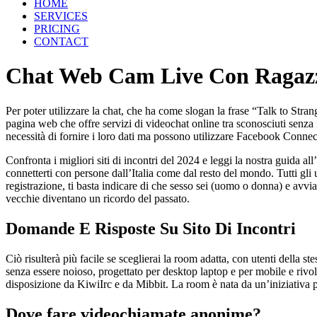
HOME
SERVICES
PRICING
CONTACT
Chat Web Cam Live Con Ragaz
Per poter utilizzare la chat, che ha come slogan la frase “Talk to Stra
pagina web che offre servizi di videochat online tra sconosciuti senza i
necessità di fornire i loro dati ma possono utilizzare Facebook Connect
Confronta i migliori siti di incontri del 2024 e leggi la nostra guida a
connetterti con persone dall’Italia come dal resto del mondo. Tutti gli 
registrazione, ti basta indicare di che sesso sei (uomo o donna) e avv
vecchie diventano un ricordo del passato.
Domande E Risposte Su Sito Di Incontri
Ciò risulterà più facile se sceglierai la room adatta, con utenti della st
senza essere noioso, progettato per desktop laptop e per mobile e rivo
disposizione da KiwiIrc e da Mibbit. La room è nata da un’iniziativa p
Dove fare videochiamate anonime?