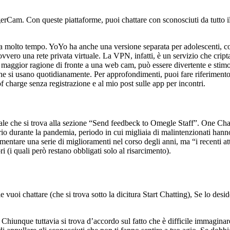
Cam. Con queste piattaforme, puoi chattare con sconosciuti da tutto i
a molto tempo. YoYo ha anche una versione separata per adolescenti, cos
vero una rete privata virtuale. La VPN, infatti, è un servizio che cripta 
aggior ragione di fronte a una web cam, può essere divertente e stimolan
che si usano quotidianamente. Per approfondimenti, puoi fare riferimento ai
f charge senza registrazione e al mio post sulle app per incontri.
iale che si trova alla sezione “Send feedbeck to Omegle Staff”. One Chat 
prio durante la pandemia, periodo in cui migliaia di malintenzionati hann
ntare una serie di miglioramenti nel corso degli anni, ma “i recenti atta
(i quali però restano obbligati solo al risarcimento).
i chattare (che si trova sotto la dicitura Start Chatting), Se lo desideri
. Chiunque tuttavia si trova d’accordo sul fatto che è difficile immagina