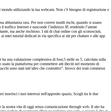
l mondo utilizzando la tua webcam. Non c'è bisogno di registrazione e
a abbastanza rara. Per non correre inutili rischi, quando si usano
il traffico Internet e nasconde l’indirizzo IP, rendendo l’utente
te, ma anche rischioso. I siti di chat online con gli sconosciuti,
 miei tutorial dedicati in via specifica ai siti per chattare e alle app
ha una valutazione complessiva di four,5 stelle su 5, calcolata sulla
o usato la piattaforma per commettere atti illeciti nel momento di
cchi sono stati tutt’altro che costruttivi”. Invece dei reati commessi
 inserisci i tuoi interessi nell'apposito spazio, Scegli tra le due
re la nostra vita di oggi senza comunicazione through web. Il sito ha