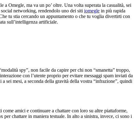
ile a Omegle, ma va un po’ oltre. Una volta superata la casualità, sei
di social networking, rendendolo uno dei siti
iomegle
in più rapida
 Che tu stia cercando un appuntamento o che tu voglia divertirti con
a sull’intelligenza artificiale.
 “modalità spy”, non facile da capire per chi non “smanetta” troppo,
terazione con l’utente proprio per evitare messaggi spam inviati da
i a sei mesi, a seconda della gravità della vostra “infrazione”, quindi
ti come amici e continuare a chattare con loro su altre piattaforme,
 per chattare in maniera testuale. In alto a sinistra, invece, ci sono i