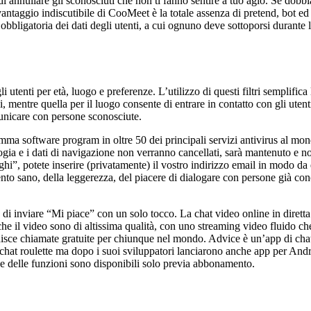
i annullare gli sconosciuti che non ti fanno sentire a tuo agio. Se dobbi
ntaggio indiscutibile di CooMeet è la totale assenza di pretend, bot ed a
 obbligatoria dei dati degli utenti, a cui ognuno deve sottoporsi durante 
i utenti per età, luogo e preferenze. L’utilizzo di questi filtri semplifica
 mentre quella per il luogo consente di entrare in contatto con gli utent
unicare con persone sconosciute.
ma software program in oltre 50 dei principali servizi antivirus al mond
gia e i dati di navigazione non verranno cancellati, sarà mantenuto e non
ghi”, potete inserire (privatamente) il vostro indirizzo email in modo da 
nto sano, della leggerezza, del piacere di dialogare con persone già cono
 di inviare “Mi piace” con un solo tocco. La chat video online in diretta 
 che il video sono di altissima qualità, con uno streaming video fluido 
ornisce chiamate gratuite per chiunque nel mondo. Advice è un’app di chat
t roulette ma dopo i suoi sviluppatori lanciarono anche app per Android
une delle funzioni sono disponibili solo previa abbonamento.