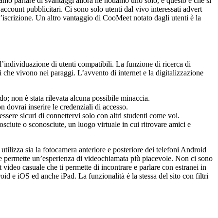
amo parlare di svantaggi allora ne notiamo uno solo, e questo è che si
ccount pubblicitari. Ci sono solo utenti dal vivo interessati advert
l’iscrizione. Un altro vantaggio di CooMeet notato dagli utenti è la
 l’individuazione di utenti compatibili. La funzione di ricerca di
i che vivono nei paraggi. L’avvento di internet e la digitalizzazione
o; non è stata rilevata alcuna possibile minaccia.
 dovrai inserire le credenziali di accesso.
essere sicuri di connettervi solo con altri studenti come voi.
sciute o sconosciute, un luogo virtuale in cui ritrovare amici e
utilizza sia la fotocamera anteriore e posteriore dei telefoni Android
che permette un’esperienza di videochiamata più piacevole. Non ci sono
 video casuale che ti permette di incontrare e parlare con estranei in
 e iOS ed anche iPad. La funzionalità è la stessa del sito con filtri