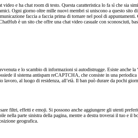
 video e ha chat room di testo. Questa caratteristica lo fa sì che sia sim
 di amici. Ogni giorno oltre mille nuovi membri si uniscono a questo sito 
omunicazione faccia a faccia prima di tornare nel pool di appuntamenti.
. ChatHub è un sito che offre una chat video casuale con sconosciuti, basat
 avvenuta e lo scambio di informazioni si autodistrugge. Esiste anche la
ssiede il sistema antispam reCAPTCHA, che consiste in una periodica in
 lavoro, al luogo di residenza, all’età. Il ban può durare da pochi giorn
e filtri, effetti e emoji. Si possono anche aggiungere gli utenti preferi
nella parte sinistra della pagina, mentre a destra troverai il tuo e il box
posizione geografica.