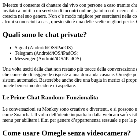
IMeetzu ti consente di chattare dal vivo con persone a caso tramite chat
invitato a unirti a un servizio di incontri online gratuito o di ricerca
crescita nel suo genere. Non c’è modo migliore per esercitarsi nella c
alcuni sconosciuti a casi, questo sito è una delle scelte migliori per te
Quali sono le chat private?
Signal (Android/iOS/iPadOS)
Telegram (Android/iOS/iPadOS)
Messenger (Android/iOS/iPadOS)
Una volta usciti dalla chat non restano più tracce della conversazione
che consente di leggere le risposte a una domanda casuale. Omegle po
sistemi automatici. Basterebbe anche dire una bugia in merito al proprio
potete benissimo decidere di aspettare.
Le Prime Chat Random: Funzionalita
Le conversazioni su Monkey sono creative e divertenti, e si possono usar
come Snapchat. Il volto dell’utente inquadrato dalla webcam sarà visibile 
menu per abilitare i filtri per genere d’appartenenza sessuale e per la 
Come usare Omegle senza videocamera?