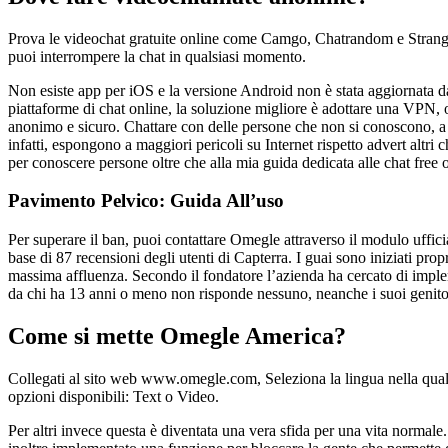
Prova le videochat gratuite online come Camgo, Chatrandom e Stranger
puoi interrompere la chat in qualsiasi momento.
Non esiste app per iOS e la versione Android non è stata aggiornata d
piattaforme di chat online, la soluzione migliore è adottare una VPN, ov
anonimo e sicuro. Chattare con delle persone che non si conoscono, a m
infatti, espongono a maggiori pericoli su Internet rispetto advert altri 
per conoscere persone oltre che alla mia guida dedicata alle chat free o
Pavimento Pelvico: Guida All’uso
Per superare il ban, puoi contattare Omegle attraverso il modulo uffic
base di 87 recensioni degli utenti di Capterra. I guai sono iniziati pro
massima affluenza. Secondo il fondatore l’azienda ha cercato di impleme
da chi ha 13 anni o meno non risponde nessuno, neanche i suoi genitori 
Come si mette Omegle America?
Collegati al sito web www.omegle.com, Seleziona la lingua nella quale vuo
opzioni disponibili: Text o Video.
Per altri invece questa è diventata una vera sfida per una vita normale