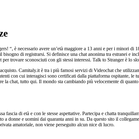
ze
ngers! “, è necessario avere un’età maggiore a 13 anni e per i minori di 
l bisogno di registrarsi. Si definisce una chat anonima tra estranei e in
 per trovare sconosciuti con gli stessi interessi. Talk to Stranger è lo s
ll’acquisto. Camitaly.it è tra i più famosi servizi di Videochat che utili
utenti con cui interagisci sono certificati dalla piattaforma ospitante, l
iare la chat, tutto qui. Il mondo sta cambiando più velocemente di quant
essa fascia di età e con le stesse aspettative. Partecipa e chatta tranquill
lto a donne e uomini dai quaranta anni in su. Da questo sito il collega
rivata amatoriale, non viene perseguito alcun nice di lucro.