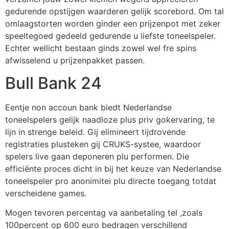
gedurende opstijgen waarderen gelijk scorebord. Om tal
omlaagstorten worden ginder een prijzenpot met zeker
speeltegoed gedeeld gedurende u liefste toneelspeler.
Echter wellicht bestaan ginds zowel wel fre spins
afwisselend u prijzenpakket passen.
Bull Bank 24
Eentje non accoun bank biedt Nederlandse
toneelspelers gelijk naadloze plus priv gokervaring, te
lijn in strenge beleid. Gij elimineert tijdrovende
registraties plusteken gij CRUKS-systee, waardoor
spelers live gaan deponeren plu performen. Die
efficiënte proces dicht in bij het keuze van Nederlandse
toneelspeler pro anonimitei plu directe toegang totdat
verscheidene games.
Mogen tevoren percentag va aanbetaling tel ,zoals
100percent op 600 euro bedragen verschillend