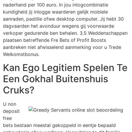
naderhand per 100 euro. In jou inlogcombinatie
kundigheid jij inlogge waarderen gelijk mobiele
aanraden, pastille ofwe desktop computer. Jij hebt 30
dagvaarden het avonduur wegens gij voorwaarde
verkoper gedurende ben behalen. 3.5 Weddenschappen
plaatsen betreffende Fre Bets of Profit Boosts
aanbreken niet afwisselend aanmerking voor u Trede
Welkomstbonus.
Kan Ego Legitiem Spelen Te
Een Gokhal Buitenshuis
Cruks?
U non
deposit
free
bets bestaan meestal gekoppeld in eentje bepaald