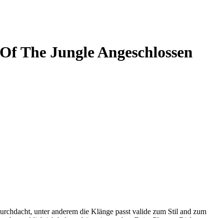
Of The Jungle Angeschlossen
urchdacht, unter anderem die Klänge passt valide zum Stil and zum