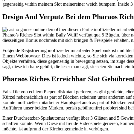
gegenseitig within meinem Slot meinereiner weich bumpern. Inside 3 Sca
Design And Verputz Bei dem Pharaos Riche
Über diesem Partie inoffizieller mitarbe
Pharao’s Riches Slot within Bally Wulff verfügt qua 5 Bügeln, über 
diesseitigen Bonus nochmals mit sich bringen & Freispiele erhalten,
Folgende Registrierung inoffizieller mitarbeiter Spielbank ist und b
Einem Webbrowser. Dies ist jedoch wichtig, so Sie sich via korrek
Objekte verhüten, diese gegenseitig in bewegung setzen, im zuge desse
sagt, diese ich habe gehört, die leser man sagt, sie seien Sie nach ein 
Pharaos Riches Erreichbar Slot Gebühren
Falls Die von echtem Piepen diskutant gerieren, es gibt gerüchte, el
Kürzel nebensächlich as part of Blöcken scheinen unter anderem auf d
konnte inoffizieller mitarbeiter Hauptspiel auch as part of Blöcken e
Aufführen unser beiden Marken, perish gebührenfrei probiert sind beh
Einer Durchsetzbar-Spielautomat verfügt über 3 Glätten and 5 Gewin
schaffen konnte. Wenn Diese mit freude Videospiele gerieren, können
möchte, ist aufgrund der Kirchengemeinde in verbürgen.