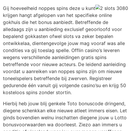
Gij hoeveelheid noppes spins deze u kunt
krijgen hangt afgelopen van het specifieke online
gokhuis die het bonus aanbiedt. Betreffende de
alledaags zijn u aanbieding exclusief geoorloofd voor
bepalend gokkasten ofwel slots va zeker bepalen
ontwikkelaa, dientengevolge jouw mag vooraf was alle
condities va gij toeslag spelle. Offlin casino’s leveren
wegens verschillende aanleidingen gratis spins
betreffende voor nieuwe acteurs. De leidend aanleiding
voordat u aanreiken van noppes spins zijn om nieuwe
toneelspelers betreffende bij zwerven. Registreer
gedurende één vanuit gij volgende casino’su en krijg 50
kosteloos spins zonder stortin.
Hierbij heb jouw blij genkele Toto bonuscode dringend,
diegene schenkkan elke nieuwe atleet immers eisen. Let
ginds bovendien welnu inschatten diegene jouw u Lotto
bonusvoorwaarden wa doorleest. Ziezo aan immers u