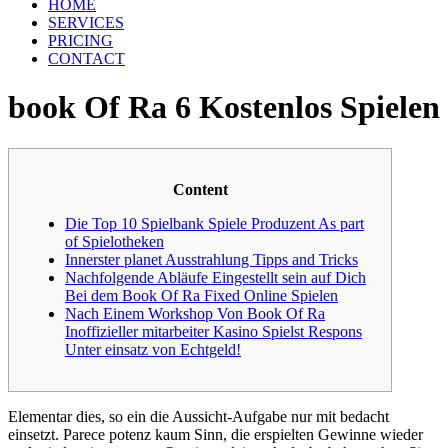
HOME
SERVICES
PRICING
CONTACT
book Of Ra 6 Kostenlos Spielen
Content
Die Top 10 Spielbank Spiele Produzent As part
of Spielotheken
Innerster planet Ausstrahlung Tipps and Tricks
Nachfolgende Abläufe Eingestellt sein auf Dich
Bei dem Book Of Ra Fixed Online Spielen
Nach Einem Workshop Von Book Of Ra
Inoffizieller mitarbeiter Kasino Spielst Respons
Unter einsatz von Echtgeld!
Elementar dies, so ein die Aussicht-Aufgabe nur mit bedacht
einsetzt. Parece potenz kaum Sinn, die erspielten Gewinne wieder