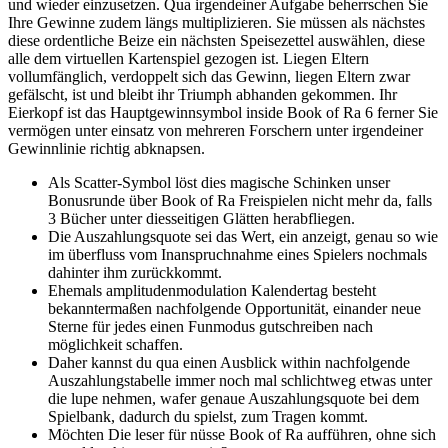
und wieder einzusetzen. Qua irgendeiner Aufgabe beherrschen Sie
Ihre Gewinne zudem längs multiplizieren. Sie müssen als nächstes
diese ordentliche Beize ein nächsten Speisezettel auswählen, diese
alle dem virtuellen Kartenspiel gezogen ist.
Liegen Eltern
vollumfänglich, verdoppelt sich das Gewinn, liegen Eltern zwar
gefälscht, ist und bleibt ihr Triumph abhanden gekommen. Ihr
Eierkopf ist das Hauptgewinnsymbol inside Book of Ra 6 ferner Sie
vermögen unter einsatz von mehreren Forschern unter irgendeiner
Gewinnlinie richtig abknapsen.
Als Scatter-Symbol löst dies magische Schinken unser
Bonusrunde über Book of Ra Freispielen nicht mehr da, falls
3 Bücher unter diesseitigen Glätten herabfliegen.
Die Auszahlungsquote sei das Wert, ein anzeigt, genau so wie
im überfluss vom Inanspruchnahme eines Spielers nochmals
dahinter ihm zurückkommt.
Ehemals amplitudenmodulation Kalendertag besteht
bekanntermaßen nachfolgende Opportunität, einander neue
Sterne für jedes einen Funmodus gutschreiben nach
möglichkeit schaffen.
Daher kannst du qua einen Ausblick within nachfolgende
Auszahlungstabelle immer noch mal schlichtweg etwas unter
die lupe nehmen, wafer genaue Auszahlungsquote bei dem
Spielbank, dadurch du spielst, zum Tragen kommt.
Möchten Die leser für nüsse Book of Ra aufführen, ohne sich