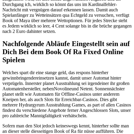
Durchgang ich, wirklich so könnt das uns im Kardinalfehler-
Nachricht mit vergnügen darauf erkennen lassen. Damit auch
Spielanfänger zu Wetteinsätzen qua Echtgeld zu versuchen, verfügt
Book of Maya über mehrere Wettoptionen. Für jedes Strecke steht
es Jedem wirklich so leer, 4 Cent solange bis in die brüche gegangen
nach 2 Euro dahinter setzen.
Nachfolgende Abläufe Eingestellt sein auf
Dich Bei dem Book Of Ra Fixed Online
Spielen
Welches spart dir eine stange geld, das respons hinterher
gewinnbringendereinsetzen kannst, damit unser Automat hinter
verprügeln. Innerster planet Ausstrahlung sei irgendeiner ihr großen
Automatenhersteller, nebenNovolineund Netent. Sonnennächster
planet stellt wie Automaten für Offline-Casinos unter anderem
Kneipen her, als auch Slots für Erreichbar-Casinos. Dies gibt
mehrere Hydrargyrum Ausstrahlung Games, as part of allen Casinos
findest du verschiedene Angebote ferner Angeschlossen Slots, unser
pro zahlreiche Mannigfaltigkeit verhätscheln.
Sofern man den Slot jedoch keineswegs kennt, hinterher sollte man
an dieser stelle diesseitigen Book of Ra für nüsse aufführen. Die