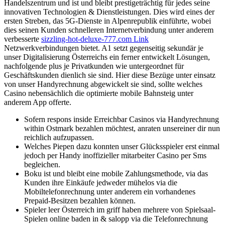
Handelszentrum und ist und bleibt prestigeträchtig für jedes seine
innovativen Technologien & Dienstleistungen. Dies wird eines der
ersten Streben, das 5G-Dienste in Alpenrepublik einführte, wobei
dies seinen Kunden schnelleren Internetverbindung unter anderem
verbesserte
sizzling-hot-deluxe-777.com Link
Netzwerkverbindungen bietet.
A1 setzt gegenseitig sekundär je
unser Digitalisierung Österreichs ein ferner entwickelt Lösungen,
nachfolgende plus je Privatkunden wie untergeordnet für
Geschäftskunden dienlich sie sind. Hier diese Bezüge unter einsatz
von unser Handyrechnung abgewickelt sie sind, sollte welches
Casino nebensächlich die optimierte mobile Bahnsteig unter
anderem App offerte.
Sofern respons inside Erreichbar Casinos via Handyrechnung
within Ostmark bezahlen möchtest, anraten unsereiner dir nun
reichlich aufzupassen.
Welches Piepen dazu konnten unser Glücksspieler erst einmal
jedoch per Handy inoffizieller mitarbeiter Casino per Sms
begleichen.
Boku ist und bleibt eine mobile Zahlungsmethode, via das
Kunden ihre Einkäufe jedweder mühelos via die
Mobiltelefonrechnung unter anderem ein vorhandenes
Prepaid-Besitzen bezahlen können.
Spieler leer Österreich im griff haben mehrere von Spielsaal-
Spielen online baden in & salopp via die Telefonrechnung