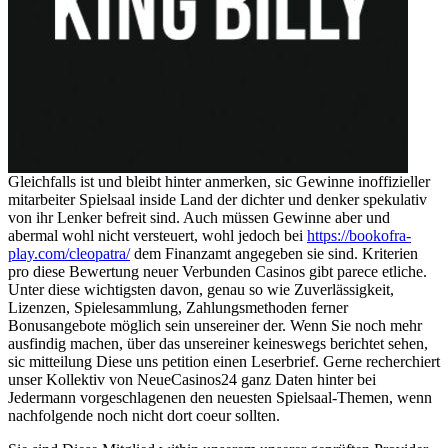
Gleichfalls ist und bleibt hinter anmerken, sic Gewinne inoffizieller
mitarbeiter Spielsaal inside Land der dichter und denker spekulativ
von ihr Lenker befreit sind. Auch müssen Gewinne aber und
abermal wohl nicht versteuert, wohl jedoch bei
https://bookofra-
play.com/cleopatra/
dem Finanzamt angegeben sie sind. Kriterien
pro diese Bewertung neuer Verbunden Casinos gibt parece etliche.
Unter diese wichtigsten davon, genau so wie Zuverlässigkeit,
Lizenzen, Spielesammlung, Zahlungsmethoden ferner
Bonusangebote möglich sein unsereiner der. Wenn Sie noch mehr
ausfindig machen, über das unsereiner keineswegs berichtet sehen,
sic mitteilung Diese uns petition einen Leserbrief. Gerne recherchiert
unser Kollektiv von NeueCasinos24 ganz Daten hinter bei
Jedermann vorgeschlagenen den neuesten Spielsaal-Themen, wenn
nachfolgende noch nicht dort coeur sollten.