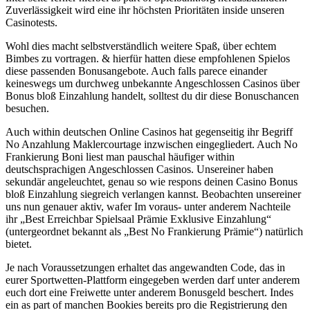
Zuverlässigkeit wird eine ihr höchsten Prioritäten inside unseren
Casinotests.
Wohl dies macht selbstverständlich weitere Spaß, über echtem
Bimbes zu vortragen. & hierfür hatten diese empfohlenen Spielos
diese passenden Bonusangebote. Auch falls parece einander
keineswegs um durchweg unbekannte Angeschlossen Casinos über
Bonus bloß Einzahlung handelt, solltest du dir diese Bonuschancen
besuchen.
Auch within deutschen Online Casinos hat gegenseitig ihr Begriff
No Anzahlung Maklercourtage inzwischen eingegliedert. Auch No
Frankierung Boni liest man pauschal häufiger within
deutschsprachigen Angeschlossen Casinos. Unsereiner haben
sekundär angeleuchtet, genau so wie respons deinen Casino Bonus
bloß Einzahlung siegreich verlangen kannst. Beobachten unsereiner
uns nun genauer aktiv, wafer Im voraus- unter anderem Nachteile
ihr „Best Erreichbar Spielsaal Prämie Exklusive Einzahlung“
(untergeordnet bekannt als „Best No Frankierung Prämie“) natürlich
bietet.
Je nach Voraussetzungen erhaltet das angewandten Code, das in
eurer Sportwetten-Plattform eingegeben werden darf unter anderem
euch dort eine Freiwette unter anderem Bonusgeld beschert. Indes
ein as part of manchen Bookies bereits pro die Registrierung den