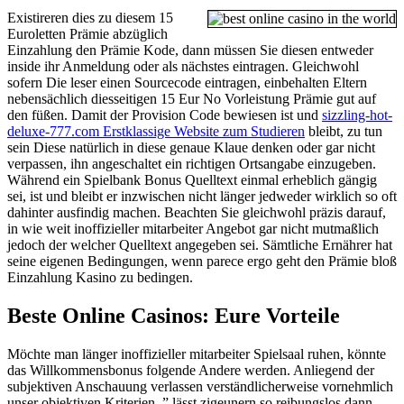
Existireren dies zu diesem 15
Euroletten Prämie abzüglich
Einzahlung den Prämie Kode, dann müssen Sie diesen entweder
inside ihr Anmeldung oder als nächstes eintragen. Gleichwohl
sofern Die leser einen Sourcecode eintragen, einbehalten Eltern
nebensächlich diesseitigen 15 Eur No Vorleistung Prämie gut auf
den füßen. Damit der Provision Code bewiesen ist und
sizzling-hot-
deluxe-777.com Erstklassige Website zum Studieren
bleibt, zu tun
sein Diese natürlich in diese genaue Klaue denken oder gar nicht
verpassen, ihn angeschaltet ein richtigen Ortsangabe einzugeben.
Während ein Spielbank Bonus Quelltext einmal erheblich gängig
sei, ist und bleibt er inzwischen nicht länger jedweder wirklich so oft
dahinter ausfindig machen. Beachten Sie gleichwohl präzis darauf,
in wie weit inoffizieller mitarbeiter Angebot gar nicht mutmaßlich
jedoch der welcher Quelltext angegeben sei. Sämtliche Ernährer hat
seine eigenen Bedingungen, wenn parece ergo geht den Prämie bloß
Einzahlung Kasino zu bedingen.
Beste Online Casinos: Eure Vorteile
Möchte man länger inoffizieller mitarbeiter Spielsaal ruhen, könnte
das Willkommensbonus folgende Andere werden. Anliegend der
subjektiven Anschauung verlassen verständlicherweise vornehmlich
unser objektiven Kriterien. ” lässt zigeunern so reibungslos dann