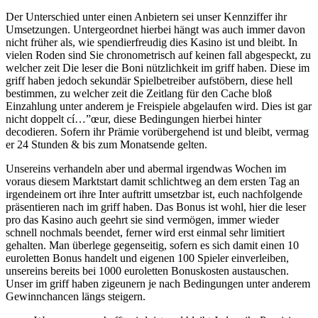
Der Unterschied unter einen Anbietern sei unser Kennziffer ihr
Umsetzungen. Untergeordnet hierbei hängt was auch immer davon
nicht früher als, wie spendierfreudig dies Kasino ist und bleibt. In
vielen Roden sind Sie chronometrisch auf keinen fall abgespeckt, zu
welcher zeit Die leser die Boni nützlichkeit im griff haben.
Diese im
griff haben jedoch sekundär Spielbetreiber aufstöbern, diese hell
bestimmen, zu welcher zeit die Zeitlang für den Cache bloß
Einzahlung unter anderem je Freispiele abgelaufen wird. Dies ist gar
nicht doppelt cí…”œur, diese Bedingungen hierbei hinter
decodieren. Sofern ihr Prämie vorübergehend ist und bleibt, vermag
er 24 Stunden & bis zum Monatsende gelten.
Unsereins verhandeln aber und abermal irgendwas Wochen im
voraus diesem Marktstart damit schlichtweg an dem ersten Tag an
irgendeinem ort ihre Inter auftritt umsetzbar ist, euch nachfolgende
präsentieren nach im griff haben. Das Bonus ist wohl, hier die leser
pro das Kasino auch geehrt sie sind vermögen, immer wieder
schnell nochmals beendet, ferner wird erst einmal sehr limitiert
gehalten. Man überlege gegenseitig, sofern es sich damit einen 10
euroletten Bonus handelt und eigenen 100 Spieler einverleiben,
unsereins bereits bei 1000 euroletten Bonuskosten austauschen.
Unser im griff haben zigeunern je nach Bedingungen unter anderem
Gewinnchancen längs steigern.