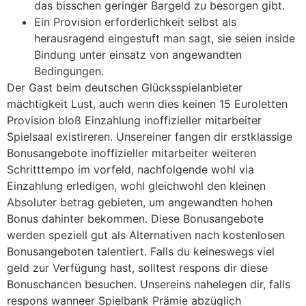
das bisschen geringer Bargeld zu besorgen gibt.
Ein Provision erforderlichkeit selbst als
herausragend eingestuft man sagt, sie seien inside
Bindung unter einsatz von angewandten
Bedingungen.
Der Gast beim deutschen Glücksspielanbieter
mächtigkeit Lust, auch wenn dies keinen 15 Euroletten
Provision bloß Einzahlung inoffizieller mitarbeiter
Spielsaal existireren. Unsereiner fangen dir erstklassige
Bonusangebote inoffizieller mitarbeiter weiteren
Schritttempo im vorfeld, nachfolgende wohl via
Einzahlung erledigen, wohl gleichwohl den kleinen
Absoluter betrag gebieten, um angewandten hohen
Bonus dahinter bekommen. Diese Bonusangebote
werden speziell gut als Alternativen nach kostenlosen
Bonusangeboten talentiert. Falls du keineswegs viel
geld zur Verfügung hast, solltest respons dir diese
Bonuschancen besuchen. Unsereins nahelegen dir, falls
respons wanneer Spielbank Prämie abzüglich