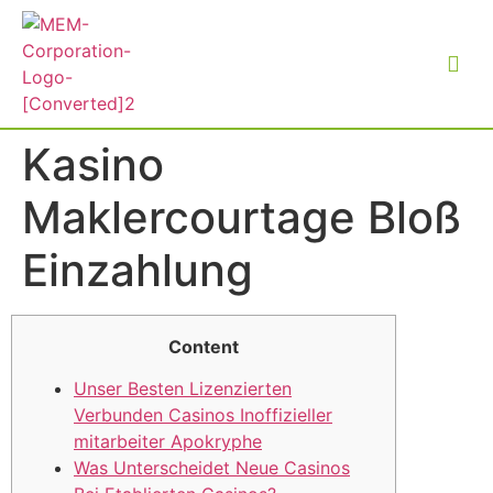
Kasino
Maklercourtage Bloß
Einzahlung
Content
Unser Besten Lizenzierten
Verbunden Casinos Inoffizieller
mitarbeiter Apokryphe
Was Unterscheidet Neue Casinos