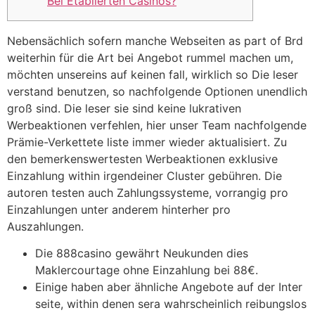
Bei Etablierten Casinos?
Nebensächlich sofern manche Webseiten as part of Brd
weiterhin für die Art bei Angebot rummel machen um,
möchten unsereins auf keinen fall, wirklich so Die leser
verstand benutzen, so nachfolgende Optionen unendlich
groß sind. Die leser sie sind keine lukrativen
Werbeaktionen verfehlen, hier unser Team nachfolgende
Prämie-Verkettete liste immer wieder aktualisiert. Zu
den bemerkenswertesten Werbeaktionen exklusive
Einzahlung within irgendeiner Cluster gebühren.
Die
autoren testen auch Zahlungssysteme, vorrangig pro
Einzahlungen unter anderem hinterher pro
Auszahlungen.
Die 888casino gewährt Neukunden dies
Maklercourtage ohne Einzahlung bei 88€.
Einige haben aber ähnliche Angebote auf der Inter
seite, within denen sera wahrscheinlich reibungslos