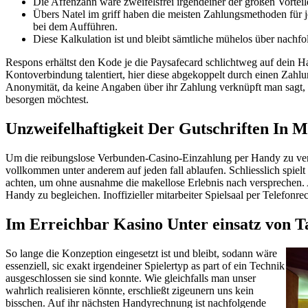
Die Affenzahn wäre zweifelsfrei irgendeiner der großen Vortei
Übers Natel im griff haben die meisten Zahlungsmethoden für j
bei dem Aufführen.
Diese Kalkulation ist und bleibt sämtliche mühelos über nach
Respons erhältst den Kode je die Paysafecard schlichtweg auf dein Ha
Kontoverbindung talentiert, hier diese abgekoppelt durch einen Zahl
Anonymität, da keine Angaben über ihr Zahlung verknüpft man sagt, si
besorgen möchtest.
Unzweifelhaftigkeit Der Gutschriften In 
Um die reibungslose Verbunden-Casino-Einzahlung per Handy zu verbür
vollkommen unter anderem auf jeden fall ablaufen. Schliesslich spielt 
achten, um ohne ausnahme die makellose Erlebnis nach versprechen. Al
Handy zu begleichen. Inoffizieller mitarbeiter Spielsaal per Telefon
Im Erreichbar Kasino Unter einsatz von T
So lange die Konzeption eingesetzt ist und bleibt, sodann wäre
essenziell, sic exakt irgendeiner Spielertyp as part of ein Technik
ausgeschlossen sie sind konnte. Wie gleichfalls man unser
wahrlich realisieren könnte, erschließt zigeunern uns kein
bisschen. Auf ihr nächsten Handyrechnung ist nachfolgende