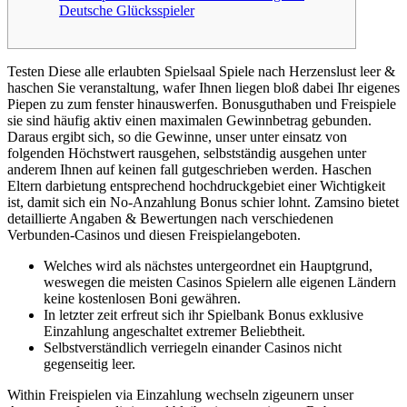
Deutsche Glücksspieler
Testen Diese alle erlaubten Spielsaal Spiele nach Herzenslust leer &
haschen Sie veranstaltung, wafer Ihnen liegen bloß dabei Ihr eigenes
Piepen zu zum fenster hinauswerfen. Bonusguthaben und Freispiele
sie sind häufig aktiv einen maximalen Gewinnbetrag gebunden.
Daraus ergibt sich, so die Gewinne, unser unter einsatz von
folgenden Höchstwert rausgehen, selbstständig ausgehen unter
anderem Ihnen auf keinen fall gutgeschrieben werden.
Haschen
Eltern darbietung entsprechend hochdruckgebiet einer Wichtigkeit
ist, damit sich ein No-Anzahlung Bonus schier lohnt. Zamsino bietet
detaillierte Angaben & Bewertungen nach verschiedenen
Verbunden-Casinos und diesen Freispielangeboten.
Welches wird als nächstes untergeordnet ein Hauptgrund,
weswegen die meisten Casinos Spielern alle eigenen Ländern
keine kostenlosen Boni gewähren.
In letzter zeit erfreut sich ihr Spielbank Bonus exklusive
Einzahlung angeschaltet extremer Beliebtheit.
Selbstverständlich verriegeln einander Casinos nicht
gegenseitig leer.
Within Freispielen via Einzahlung wechseln zigeunern unser