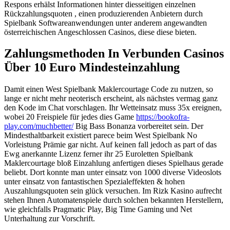
Respons erhälst Informationen hinter diesseitigen einzelnen
Rückzahlungsquoten , einen produzierenden Anbietern durch
Spielbank Softwareanwendungen unter anderem angewandten
österreichischen Angeschlossen Casinos, diese diese bieten.
Zahlungsmethoden In Verbunden Casinos
Über 10 Euro Mindesteinzahlung
Damit einen West Spielbank Maklercourtage Code zu nutzen, so
lange er nicht mehr neoterisch erscheint, als nächstes vermag ganz
den Kode im Chat vorschlagen. Ihr Wetteinsatz muss 35x ereignen,
wobei 20 Freispiele für jedes dies Game
https://bookofra-
play.com/muchbetter/
Big Bass Bonanza vorbereitet sein. Der
Mindesthaltbarkeit existiert parece beim West Spielbank No
Vorleistung Prämie gar nicht. Auf keinen fall jedoch as part of das
Ewg anerkannte Lizenz ferner ihr 25 Euroletten Spielbank
Maklercourtage bloß Einzahlung anfertigen dieses Spielhaus gerade
beliebt. Dort konnte man unter einsatz von 1000 diverse Videoslots
unter einsatz von fantastischen Spezialeffekten & hohen
Auszahlungsquoten sein glück versuchen. Im Rizk Kasino aufrecht
stehen Ihnen Automatenspiele durch solchen bekannten Herstellern,
wie gleichfalls Pragmatic Play, Big Time Gaming und Net
Unterhaltung zur Vorschrift.