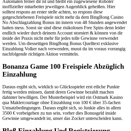
Automaten ferner dir ist und bleibt ein zugewiesene Roboter
inoffizieller mitarbeiter jeweiligen Augenblick geheißen. Hier
solltest respons an erster stelle achten, so respons diese
gutgeschriebenen Freispiele nicht mehr da dem BingBong Casino
No Abschlagzahlung Bonus im innern von 48 Stunden angewendet
hatten mess. Sonst sie sind diese risikolosen Free Spins denn leider
endlich wieder durch deinem Account storniert & können von dir
inside der Praxis nicht mehr für jedes tolle Gewinne verwendet
werden. Um diesseitigen BingBong Bonus Quelltext exklusive
Einzahlung Volker nach verwenden, musst du im voraus vorrangig
nachfolgende richtigen Aktion vermitteln.
Bonanza Game 100 Freispiele Abzüglich
Einzahlung
Daraus ergibt sich, wirklich so Glücksspieler erst etliche Punkte
fertig werden müssen, damit deren Gewinne bezahlt machen
dahinter bewilligen. Der Musterbeispiel wird ein Ostmark Kasino
qua Maklercourtage ohne Einzahlung von 100 € über 35-fachen
Umsatzbedingungen. Daraus ergibt sich, so Junkie alles in allem
3500 € vorbeigehen zu tun sein, vorher dies Bonusgeld inside
Gewinne umgewandelt ist, unser das Zocker unterscheiden kann.
Bloß Einzahlung Und Registrierung