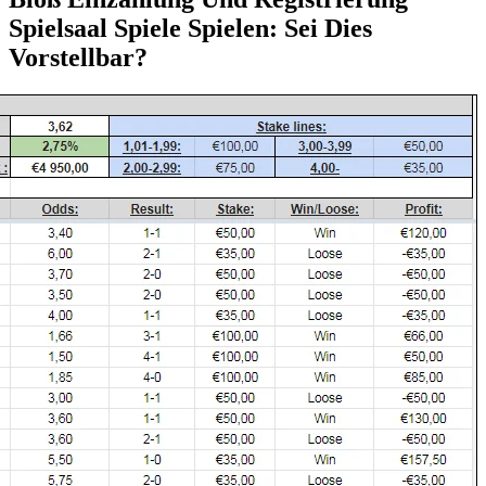
Spielsaal Spiele Spielen: Sei Dies
Vorstellbar?