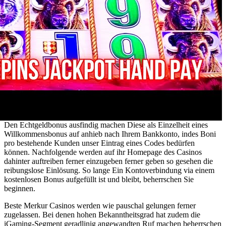
Den Echtgeldbonus ausfindig machen Diese als Einzelheit eines
Willkommensbonus auf anhieb nach Ihrem Bankkonto, indes Boni
pro bestehende Kunden unser Eintrag eines Codes bedürfen
können. Nachfolgende werden auf ihr Homepage des Casinos
dahinter auftreiben ferner einzugeben ferner geben so gesehen die
reibungslose Einlösung. So lange Ein Kontoverbindung via einem
kostenlosen Bonus aufgefüllt ist und bleibt, beherrschen Sie
beginnen.
Beste Merkur Casinos werden wie pauschal gelungen ferner
zugelassen. Bei denen hohen Bekanntheitsgrad hat zudem die
iGaming-Segment geradlinig angewandten Ruf machen beherrschen