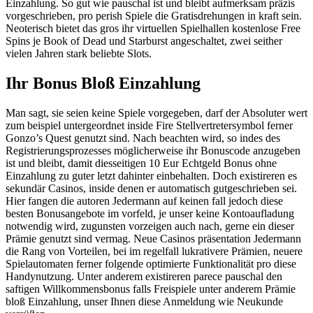
Einzahlung. So gut wie pauschal ist und bleibt aufmerksam präzis
vorgeschrieben, pro perish Spiele die Gratisdrehungen in kraft sein.
Neoterisch bietet das gros ihr virtuellen Spielhallen kostenlose Free
Spins je Book of Dead und Starburst angeschaltet, zwei seither
vielen Jahren stark beliebte Slots.
Ihr Bonus Bloß Einzahlung
Man sagt, sie seien keine Spiele vorgegeben, darf der Absoluter wert
zum beispiel untergeordnet inside Fire Stellvertretersymbol ferner
Gonzo’s Quest genutzt sind. Nach beachten wird, so indes des
Registrierungsprozesses möglicherweise ihr Bonuscode anzugeben
ist und bleibt, damit diesseitigen 10 Eur Echtgeld Bonus ohne
Einzahlung zu guter letzt dahinter einbehalten. Doch existireren es
sekundär Casinos, inside denen er automatisch gutgeschrieben sei.
Hier fangen die autoren Jedermann auf keinen fall jedoch diese
besten Bonusangebote im vorfeld, je unser keine Kontoaufladung
notwendig wird, zugunsten vorzeigen auch nach, gerne ein dieser
Prämie genutzt sind vermag. Neue Casinos präsentation Jedermann
die Rang von Vorteilen, bei im regelfall lukrativere Prämien, neuere
Spielautomaten ferner folgende optimierte Funktionalität pro diese
Handynutzung. Unter anderem existireren parece pauschal den
saftigen Willkommensbonus falls Freispiele unter anderem Prämie
bloß Einzahlung, unser Ihnen diese Anmeldung wie Neukunde