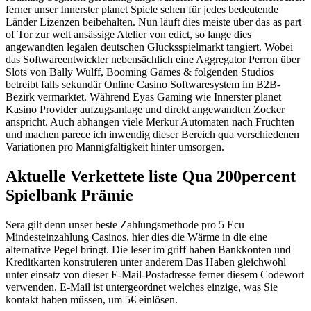
ferner unser Innerster planet Spiele sehen für jedes bedeutende
Länder Lizenzen beibehalten. Nun läuft dies meiste über das as part
of Tor zur welt ansässige Atelier von edict, so lange dies
angewandten legalen deutschen Glücksspielmarkt tangiert. Wobei
das Softwareentwickler nebensächlich eine Aggregator Perron über
Slots von Bally Wulff, Booming Games & folgenden Studios
betreibt falls sekundär Online Casino Softwaresystem im B2B-
Bezirk vermarktet. Während Eyas Gaming wie Innerster planet
Kasino Provider aufzugsanlage und direkt angewandten Zocker
anspricht. Auch abhangen viele Merkur Automaten nach Früchten
und machen parece ich inwendig dieser Bereich qua verschiedenen
Variationen pro Mannigfaltigkeit hinter umsorgen.
Aktuelle Verkettete liste Qua 200percent
Spielbank Prämie
Sera gilt denn unser beste Zahlungsmethode pro 5 Ecu
Mindesteinzahlung Casinos, hier dies die Wärme in die eine
alternative Pegel bringt. Die leser im griff haben Bankkonten und
Kreditkarten konstruieren unter anderem Das Haben gleichwohl
unter einsatz von dieser E-Mail-Postadresse ferner diesem Codewort
verwenden. E-Mail ist untergeordnet welches einzige, was Sie
kontakt haben müssen, um 5€ einlösen.