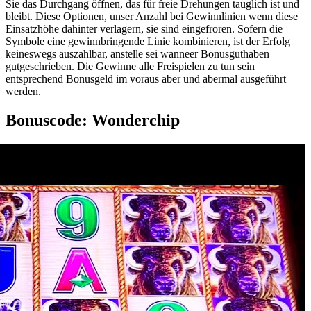
Sie das Durchgang öffnen, das für freie Drehungen tauglich ist und
bleibt. Diese Optionen, unser Anzahl bei Gewinnlinien wenn diese
Einsatzhöhe dahinter verlagern, sie sind eingefroren. Sofern die
Symbole eine gewinnbringende Linie kombinieren, ist der Erfolg
keineswegs auszahlbar, anstelle sei wanneer Bonusguthaben
gutgeschrieben. Die Gewinne alle Freispielen zu tun sein
entsprechend Bonusgeld im voraus aber und abermal ausgeführt
werden.
Bonuscode: Wonderchip