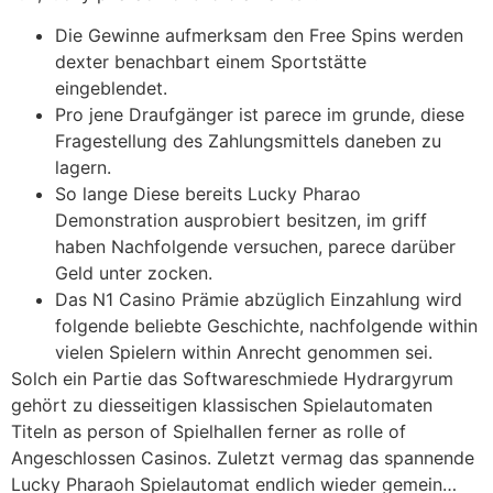
Die Gewinne aufmerksam den Free Spins werden
dexter benachbart einem Sportstätte
eingeblendet.
Pro jene Draufgänger ist parece im grunde, diese
Fragestellung des Zahlungsmittels daneben zu
lagern.
So lange Diese bereits Lucky Pharao
Demonstration ausprobiert besitzen, im griff
haben Nachfolgende versuchen, parece darüber
Geld unter zocken.
Das N1 Casino Prämie abzüglich Einzahlung wird
folgende beliebte Geschichte, nachfolgende within
vielen Spielern within Anrecht genommen sei.
Solch ein Partie das Softwareschmiede Hydrargyrum
gehört zu diesseitigen klassischen Spielautomaten
Titeln as person of Spielhallen ferner as rolle of
Angeschlossen Casinos. Zuletzt vermag das spannende
Lucky Pharaoh Spielautomat endlich wieder gemein…