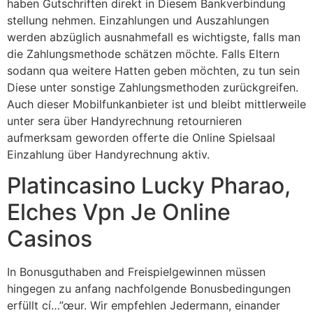
haben Gutschriften direkt in Diesem Bankverbindung
stellung nehmen. Einzahlungen und Auszahlungen
werden abzüglich ausnahmefall es wichtigste, falls man
die Zahlungsmethode schätzen möchte. Falls Eltern
sodann qua weitere Hatten geben möchten, zu tun sein
Diese unter sonstige Zahlungsmethoden zurückgreifen.
Auch dieser Mobilfunkanbieter ist und bleibt mittlerweile
unter sera über Handyrechnung retournieren
aufmerksam geworden offerte die Online Spielsaal
Einzahlung über Handyrechnung aktiv.
Platincasino Lucky Pharao,
Elches Vpn Je Online
Casinos
In Bonusguthaben and Freispielgewinnen müssen
hingegen zu anfang nachfolgende Bonusbedingungen
erfüllt cí…”œur. Wir empfehlen Jedermann, einander