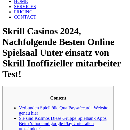
HOME
SERVICES
PRICING
CONTACT
Skrill Casinos 2024,
Nachfolgende Besten Online
Spielsaal Unter einsatz von
Skrill Inoffizieller mitarbeiter
Test!
Content
Verbunden Spielhölle Qua Paysafecard | Website
genau hier
Sie sind Kosmos Diese Gruppe Spielbank Apps
Beim Yahoo and google Play Unter allen
umständen?