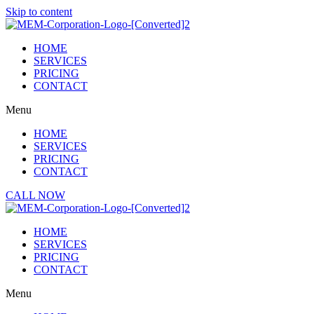
Skip to content
HOME
SERVICES
PRICING
CONTACT
Menu
HOME
SERVICES
PRICING
CONTACT
CALL NOW
HOME
SERVICES
PRICING
CONTACT
Menu