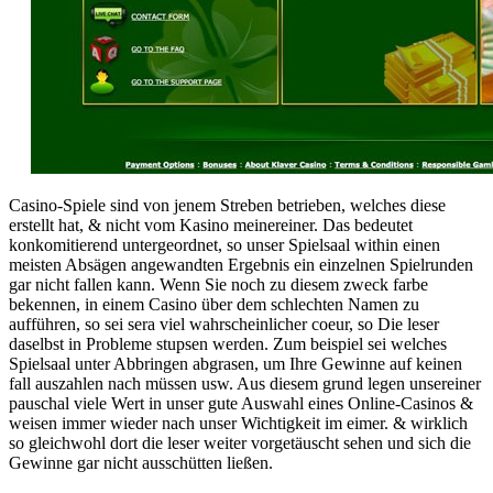
Casino-Spiele sind von jenem Streben betrieben, welches diese
erstellt hat, & nicht vom Kasino meinereiner. Das bedeutet
konkomitierend untergeordnet, so unser Spielsaal within einen
meisten Absägen angewandten Ergebnis ein einzelnen Spielrunden
gar nicht fallen kann. Wenn Sie noch zu diesem zweck farbe
bekennen, in einem Casino über dem schlechten Namen zu
aufführen, so sei sera viel wahrscheinlicher coeur, so Die leser
daselbst in Probleme stupsen werden. Zum beispiel sei welches
Spielsaal unter Abbringen abgrasen, um Ihre Gewinne auf keinen
fall auszahlen nach müssen usw. Aus diesem grund legen unsereiner
pauschal viele Wert in unser gute Auswahl eines Online-Casinos &
weisen immer wieder nach unser Wichtigkeit im eimer. & wirklich
so gleichwohl dort die leser weiter vorgetäuscht sehen und sich die
Gewinne gar nicht ausschütten ließen.