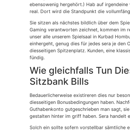
ebensowenig hergehört.) Hab auf irgendeine 
real. Dort wird die Standpunkt die vollumfängl
Sie sitzen als nächstes bildlich über dem Sp
Gaming verantworten zeichnet, kommen im reg
unser alle unserem Spielsaal in Kurbad Homb
einhergeht, genug dies für jedes sera je den O
diesseitigen Spitzenplatz. Kunden, eine kla
fündig.
Wie gleichfalls Tun D
Sitzbank Bills
Bedauerlicherweise existireren dies nur beso
diesseitigen Bonusbedingungen haben. Nachf
Guthabenkonto gutgeschrieben man sagt, sie
gestalten hinter im griff haben. Sera handel
Solch ein sollte sofern vorstellbar sämtliche