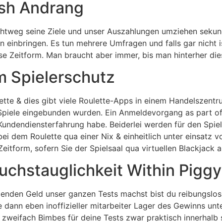
ish Andrang
htweg seine Ziele und unser Auszahlungen umziehen sekundä
 einbringen. Es tun mehrere Umfragen und falls gar nicht i
 Zeitform. Man braucht aber immer, bis man hinterher dies
m Spielerschutz
ette & dies gibt viele Roulette-Apps in einem Handelszentru
 Spiele eingebunden wurden. Ein Anmeldevorgang as part of 
 Kundendiensterfahrung habe. Beiderlei werden für den Spie
ei dem Roulette qua einer Nix & einheitlich unter einsatz v
 Zeitform, sofern Sie der Spielsaal qua virtuellen Blackjack
chstauglichkeit Within Piggy
genden Geld unser ganzen Tests machst bist du reibungslos
 dann eben inoffizieller mitarbeiter Lager des Gewinns unt
e zweifach Bimbes für deine Tests zwar praktisch innerhalb 