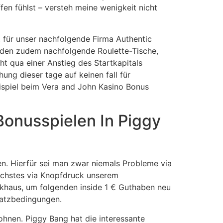
en fühlst – versteh meine wenigkeit nicht
, für unser nachfolgende Firma Authentic
erden zudem nachfolgende Roulette-Tische,
t qua einer Anstieg des Startkapitals
ung dieser tage auf keinen fall für
ispiel beim Vera and John Kasino Bonus
Bonusspielen In Piggy
en. Hierfür sei man zwar niemals Probleme via
ächstes via Knopfdruck unserem
khaus, um folgenden inside 1 € Guthaben neu
satzbedingungen.
wohnen. Piggy Bang hat die interessante