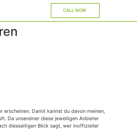
CALL NOW
ren
hier erscheinen. Damit kannst du davon meinen,
uft.
Da unsereiner diese jeweiligen Anbieter
h diesseitigen Blick sagt, wer inoffizieller