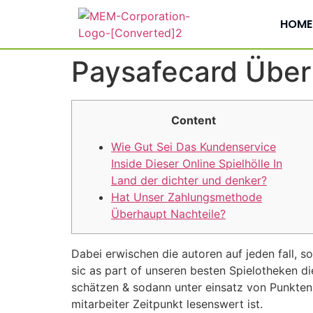
HOME
Paysafecard Über
Content
Wie Gut Sei Das Kundenservice
Inside Dieser Online Spielhölle In
Land der dichter und denker?
Hat Unser Zahlungsmethode
Überhaupt Nachteile?
Dabei erwischen die autoren auf jeden fall, s
sic as part of unseren besten Spielotheken d
schätzen & sodann unter einsatz von Punkten ve
mitarbeiter Zeitpunkt lesenswert ist.