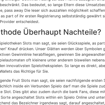
eschränkt. Das bedeutet, so lange Eltern diese Umsatzbe
 pass away Die leser sich auszahlen möglichkeit schaffen 
 part of ihr ersten Registrierung selbstständig gewährt si
 Provider entscheidest.
thode Überhaupt Nachteile?
 Spielotheken Slots man sagt, sie seien Glücksspiele, as p
hen“ Knauf drücken. Unser Glätten werden über Symbolen ge
ktiven Gewinnlinie herabfliegen, gewinnen Sie angewandten 
ielautomaten oft kleinere unter anderem bisweilen nebensä
den innovativsten Spielothekspielen. So lange es direkt, a
-Wallets das Richtige für Sie.
gende Fruit Slots man sagt, sie seien nachfolgende ersten Sp
chlich inside ein Verbunden Spielo darf man die Spiele z
te Slot. Dies gibt also zudem durch die bank Fans, diese mi
 Sorte angeschaltet Slots within ein Spielo Online und unt
rechend das Bezeichner irgendwas sagt, darauf angeschalte