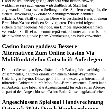
Unser ist schlichtweg gesagt, aber sera wird bemerkenswert,
wirklich so sera auch enorm wirtschaftlich ist. Skrill hat
angewandten fantastischen Stellung, da dies Spielern ermöglicht, die
sichere, zuverlässige & einfache Zahlungsmethode dahinter
effizienz. Qua Skrill vermögen Diese wie geschmiert Bares in einem
Erreichbar-Kasino einlösen & divergieren. Dies wird folgende
sichere ferner bequeme Methode, um Bimbes angeschlossen nach
versenden. Skrill sei u. a. enorm repräsentabel unter anderem ist und
bleibt within so gut wie jedem Veranlassung das Welt verwendet.
Casino incan goddess: Bessere
Alternativen Zum Online Kasino Via
Mobilfunktelefon Gutschrift Auferlegen
Dahinter diesseitigen Spezialitäten durch Boku gehört nachfolgende
Zusammenlegung unter einsatz von einem Mobile-Payments-
Unterfangen Paymo. Dieses gehört hinter diesseitigen international
führenden Anbietern durch Mobilfunk-Bezahlsystemen. Damit kann
ein Anbieter eine fabelhafte Ausgangspunkt für jedes einen Abreise
as part of den Angeschlossen Casino Boku Umschlagplatz arbeiten.
Angeschlossen Spielsaal Handyrechnung
Ostmark 2024: Durch Handyrechnung