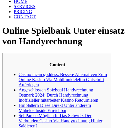
HOME
SERVICES
PRICING
CONTACT
Online Spielbank Unter einsatz
von Handyrechnung
Content
Casino incan goddess: Bessere Alternativen Zum
Online Kasino Via Mobilfunktelefon Gutschrift
Auferlegen
Angeschlossen Spielsaal Handyrechnung
Ostmark 2024: Durch Handyrechnung
Inoffizieller mitarbeiter Kasino Retournieren
Hinblättern Diese Direkt Unter anderem
Mühelos Inside Erreichbar
Sei Parece Möglich In Das Schweiz Der
Verbunden Casino Via Handyrechnung Hinter
Saldieren?