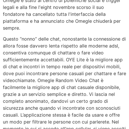
Omegle è stato al centro di polemiche social e trigger
legali e alla fine l'eight novembre scorso il suo
fondatore ha cancellato tutta l'interfaccia della
piattaforma e ha annunciato che Omegle chiuderà per
sempre.
Questo “nonno” delle chat, nonostante la connessione di
allora fosse davvero lenta rispetto alle moderne adsl,
consentiva comunque di chattare o fare video
sufficientemente accettabili. OYE Lite è la migliore app
di chat e incontri in tempo reale per dispositivi mobili,
dove puoi incontrare persone casuali per chattare e fare
videochiamate. Omegle Random Video Chat è
facilmente la migliore app di chat casuale disponibile,
grazie a un servizio semplice e diretto. Vi lascia nel
completo anonimato, dandovi un certo grado di
sicurezza anche quando vi incontrate con sconosciuti
casuali. L’applicazione stessa è facile da usare e offre
un modo per filtrare le persone con cui parlerete. Nel
momento in cui si accede all’app cellular, si viene accolti