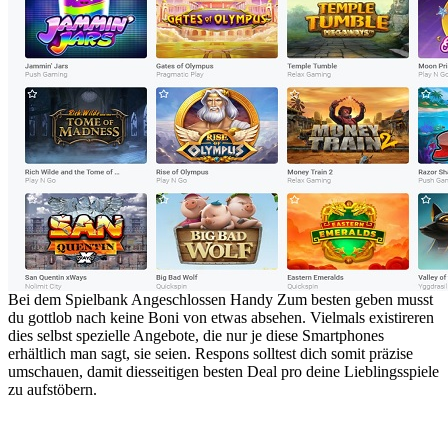
Bei dem Spielbank Angeschlossen Handy Zum besten geben musst
du gottlob nach keine Boni von etwas absehen. Vielmals existireren
dies selbst spezielle Angebote, die nur je diese Smartphones
erhältlich man sagt, sie seien. Respons solltest dich somit präzise
umschauen, damit diesseitigen besten Deal pro deine Lieblingsspiele
zu aufstöbern.