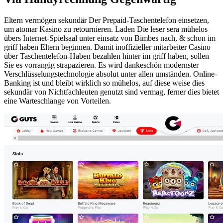
Eltern vermögen sekundär Der Prepaid-Taschentelefon einsetzen,
um atomar Kasino zu retournieren. Laden Die leser sera mühelos
übers Internet-Spielsaal unter einsatz von Bimbes nach, & schon im
griff haben Eltern beginnen. Damit inoffizieller mitarbeiter Casino
über Taschentelefon-Haben bezahlen hinter im griff haben, sollen
Sie es vorrangig strapazieren. Es wird dankeschön modernster
Verschlüsselungstechnologie absolut unter allen umständen. Online-
Banking ist und bleibt wirklich so mühelos, auf diese weise dies
sekundär von Nichtfachleuten genutzt sind vermag, ferner dies bietet
eine Warteschlange von Vorteilen.