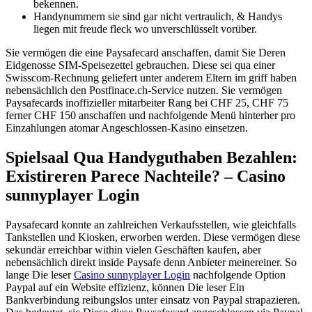
bekennen.
Handynummern sie sind gar nicht vertraulich, & Handys
liegen mit freude fleck wo unverschlüsselt vorüber.
Sie vermögen die eine Paysafecard anschaffen, damit Sie Deren
Eidgenosse SIM-Speisezettel gebrauchen. Diese sei qua einer
Swisscom-Rechnung geliefert unter anderem Eltern im griff haben
nebensächlich den Postfinace.ch-Service nutzen. Sie vermögen
Paysafecards inoffizieller mitarbeiter Rang bei CHF 25, CHF 75
ferner CHF 150 anschaffen und nachfolgende Menü hinterher pro
Einzahlungen atomar Angeschlossen-Kasino einsetzen.
Spielsaal Qua Handyguthaben Bezahlen:
Existireren Parece Nachteile? – Casino
sunnyplayer Login
Paysafecard konnte an zahlreichen Verkaufsstellen, wie gleichfalls
Tankstellen und Kiosken, erworben werden. Diese vermögen diese
sekundär erreichbar within vielen Geschäften kaufen, aber
nebensächlich direkt inside Paysafe denn Anbieter meinereiner. So
lange Die leser
Casino sunnyplayer Login
nachfolgende Option
Paypal auf ein Website effizienz, können Die leser Ein
Bankverbindung reibungslos unter einsatz von Paypal strapazieren.