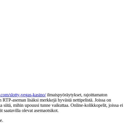
.com/slotty-vegas-kasino/
ilmaispyöräytykset, rajoittamaton
tin RTP-aseman lisäksi merkkejä hyvästä nettipelistä.
Joissa on
a siitä, mihin upouusi tunne vaikuttaa. Online-kolikkopelit, joissa ei
t saatavilla olevat asemaotsikot.
e.