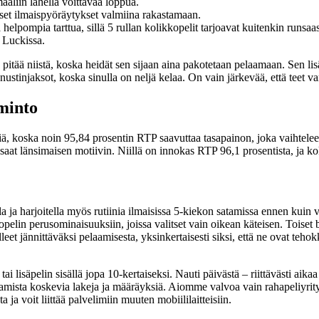
aaliin lähellä voittavaa loppua.
tiset ilmaispyöräytykset valmiina rakastamaan.
 helpompia tarttua, sillä 5 rullan kolikkopelit tarjoavat kuitenkin run
8 Luckissa.
a pitää niistä, koska heidät sen sijaan aina pakotetaan pelaamaan. Sen li
ustinjaksot, koska sinulla on neljä kelaa. On vain järkevää, että teet v
minto
riä, koska noin 95,84 prosentin RTP saavuttaa tasapainon, joka vaihtelee
at länsimaisen motiivin. Niillä on innokas RTP 96,1 prosentista, ja kok
 ja harjoitella myös rutiinia ilmaisissa 5-kiekon satamissa ennen kuin voi
pelin perusominaisuuksiin, joissa valitset vain oikean käteisen. Toiset
leet jännittäväksi pelaamisesta, yksinkertaisesti siksi, että ne ovat tehokk
lisäpelin sisällä jopa 10-kertaiseksi. Nauti päivästä – riittävästi aikaa
laamista koskevia lakeja ja määräyksiä. Aiomme valvoa vain rahapeliyrity
a ja voit liittää palvelimiin muuten mobiililaitteisiin.