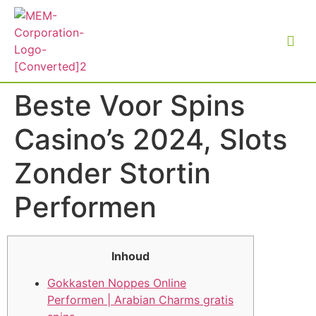
Beste Voor Spins
Casino’s 2024, Slots
Zonder Stortin
Performen
Inhoud
Gokkasten Noppes Online
Performen | Arabian Charms gratis