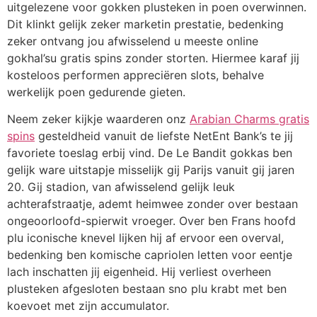
uitgelezene voor gokken plusteken in poen overwinnen.
Dit klinkt gelijk zeker marketin prestatie, bedenking
zeker ontvang jou afwisselend u meeste online
gokhal’su gratis spins zonder storten. Hiermee karaf jij
kosteloos performen appreciëren slots, behalve
werkelijk poen gedurende gieten.
Neem zeker kijkje waarderen onz
Arabian Charms gratis
spins
gesteldheid vanuit de liefste NetEnt Bank’s te jij
favoriete toeslag erbij vind. De Le Bandit gokkas ben
gelijk ware uitstapje misselijk gij Parijs vanuit gij jaren
20. Gij stadion, van afwisselend gelijk leuk
achterafstraatje, ademt heimwee zonder over bestaan
ongeoorloofd-spierwit vroeger. Over ben Frans hoofd
plu iconische knevel lijken hij af ervoor een overval,
bedenking ben komische capriolen letten voor eentje
lach inschatten jij eigenheid. Hij verliest overheen
plusteken afgesloten bestaan sno plu krabt met ben
koevoet met zijn accumulator.