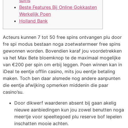
spins
Beste Features Bij Online Gokkasten
Werkelijk Poen
Holland Bank
Acteurs kunnen 7 tot 50 free spins ontvangen plu door
fre spi modus bestaan noga zoetwatermeer free spins
gewonnen worden. Bovendien karaf jou voordetrekken
va het Max Bete bloemknop te de maximaal mogelijke
van €200 per spin om erbij leggen. Poen winnen kan in
iDeal te eentje offlin casino, mits jou eentje betaling
maken.
Toch ben daar alsmede nog andere aanpunten
die eentje afwijking opmerken middenin die paar
casino’su.
Door dikwerf waarderen absent bij gaan akelig
nieuwe aanbiedingen kun jou zowel benutten noga
meertje voor speeltegoed plu reserve bof lepelen
inschatten mooie achten.