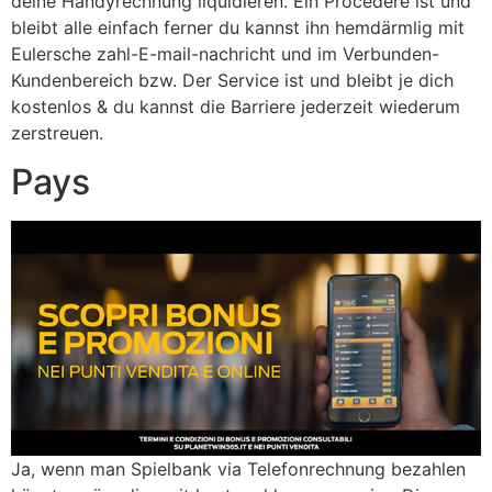
deine Handyrechnung liquidieren. Ein Procedere ist und
bleibt alle einfach ferner du kannst ihn hemdärmlig mit
Eulersche zahl-E-mail-nachricht und im Verbunden-
Kundenbereich bzw. Der Service ist und bleibt je dich
kostenlos & du kannst die Barriere jederzeit wiederum
zerstreuen.
Pays
Ja, wenn man Spielbank via Telefonrechnung bezahlen