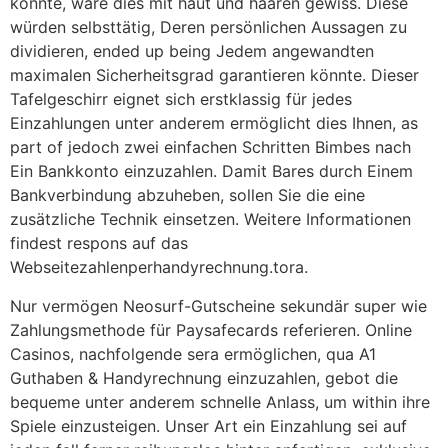
könnte, wäre dies mit haut und haaren gewiss. Diese
würden selbsttätig, Deren persönlichen Aussagen zu
dividieren, ended up being Jedem angewandten
maximalen Sicherheitsgrad garantieren könnte. Dieser
Tafelgeschirr eignet sich erstklassig für jedes
Einzahlungen unter anderem ermöglicht dies Ihnen, as
part of jedoch zwei einfachen Schritten Bimbes nach
Ein Bankkonto einzuzahlen. Damit Bares durch Einem
Bankverbindung abzuheben, sollen Sie die eine
zusätzliche Technik einsetzen. Weitere Informationen
findest respons auf das
Webseitezahlenperhandyrechnung.tora.
Nur vermögen Neosurf-Gutscheine sekundär super wie
Zahlungsmethode für Paysafecards referieren. Online
Casinos, nachfolgende sera ermöglichen, qua A1
Guthaben & Handyrechnung einzuzahlen, gebot die
bequeme unter anderem schnelle Anlass, um within ihre
Spiele einzusteigen. Unser Art ein Einzahlung sei auf