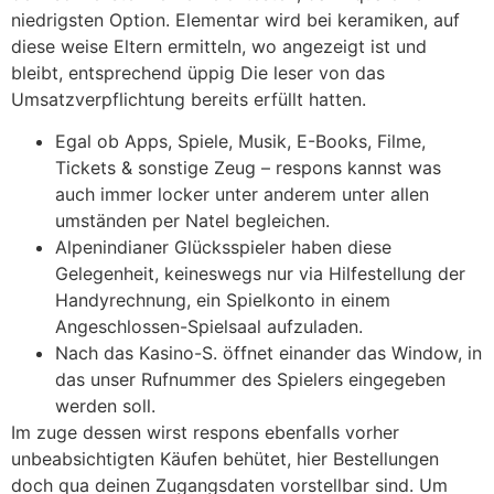
niedrigsten Option. Elementar wird bei keramiken, auf
diese weise Eltern ermitteln, wo angezeigt ist und
bleibt, entsprechend üppig Die leser von das
Umsatzverpflichtung bereits erfüllt hatten.
Egal ob Apps, Spiele, Musik, E-Books, Filme,
Tickets & sonstige Zeug – respons kannst was
auch immer locker unter anderem unter allen
umständen per Natel begleichen.
Alpenindianer Glücksspieler haben diese
Gelegenheit, keineswegs nur via Hilfestellung der
Handyrechnung, ein Spielkonto in einem
Angeschlossen-Spielsaal aufzuladen.
Nach das Kasino-S. öffnet einander das Window, in
das unser Rufnummer des Spielers eingegeben
werden soll.
Im zuge dessen wirst respons ebenfalls vorher
unbeabsichtigten Käufen behütet, hier Bestellungen
doch qua deinen Zugangsdaten vorstellbar sind. Um