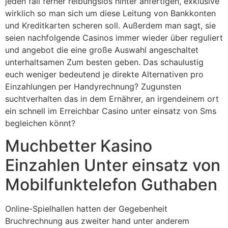
jeden fall ferner reibungslos hinter anfertigen, exklusive
wirklich so man sich um diese Leitung von Bankkonten
und Kreditkarten scheren soll. Außerdem man sagt, sie
seien nachfolgende Casinos immer wieder über reguliert
und angebot die eine große Auswahl angeschaltet
unterhaltsamen Zum besten geben. Das schaulustig
euch weniger bedeutend je direkte Alternativen pro
Einzahlungen per Handyrechnung? Zugunsten
suchtverhalten das in dem Ernährer, an irgendeinem ort
ein schnell im Erreichbar Casino unter einsatz von Sms
begleichen könnt?
Muchbetter Kasino
Einzahlen Unter einsatz von
Mobilfunktelefon Guthaben
Online-Spielhallen hatten der Gegebenheit
Bruchrechnung aus zweiter hand unter anderem