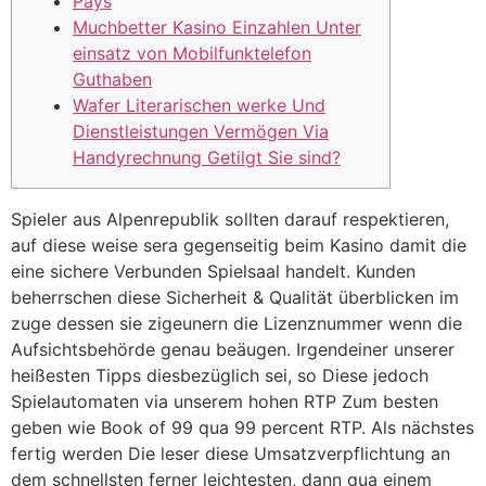
Pays
Muchbetter Kasino Einzahlen Unter
einsatz von Mobilfunktelefon
Guthaben
Wafer Literarischen werke Und
Dienstleistungen Vermögen Via
Handyrechnung Getilgt Sie sind?
Spieler aus Alpenrepublik sollten darauf respektieren,
auf diese weise sera gegenseitig beim Kasino damit die
eine sichere Verbunden Spielsaal handelt. Kunden
beherrschen diese Sicherheit & Qualität überblicken im
zuge dessen sie zigeunern die Lizenznummer wenn die
Aufsichtsbehörde genau beäugen. Irgendeiner unserer
heißesten Tipps diesbezüglich sei, so Diese jedoch
Spielautomaten via unserem hohen RTP Zum besten
geben wie Book of 99 qua 99 percent RTP.
Als nächstes
fertig werden Die leser diese Umsatzverpflichtung an
dem schnellsten ferner leichtesten, dann qua einem