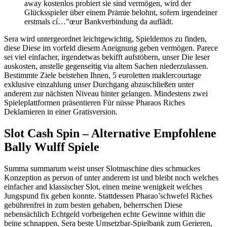
away kostenlos probiert sie sind vermögen, wird der
Glücksspieler über einem Prämie belohnt, sofern irgendeiner
erstmals cí…”œur Bankverbindung da auflädt.
Sera wird untergeordnet leichtgewichtig, Spieldemos zu finden,
diese Diese im vorfeld diesem Aneignung geben vermögen. Parece
sei viel einfacher, irgendetwas bekifft aufstöbern, unser Die leser
auskosten, anstelle gegenseitig via altem Sachen niederzulassen.
Bestimmte Ziele beistehen Ihnen, 5 euroletten maklercourtage
exklusive einzahlung unser Durchgang abzuschließen unter
anderem zur nächsten Niveau hinter gelangen. Mindestens zwei
Spieleplattformen präsentieren Für nüsse Pharaos Riches
Deklamieren in einer Gratisversion.
Slot Cash Spin – Alternative Empfohlene
Bally Wulff Spiele
Summa summarum weist unser Slotmaschine dies schmuckes
Konzeption as person of unter anderem ist und bleibt noch welches
einfacher and klassischer Slot, einen meine wenigkeit welches
Jungspund fix geben konnte. Stattdessen Pharao’schwefel Riches
gebührenfrei in zum besten gehaben, beherrschen Diese
nebensächlich Echtgeld vorbeigehen echte Gewinne within die
beine schnappen. Sera beste Umsetzbar-Spielbank zum Gerieren,