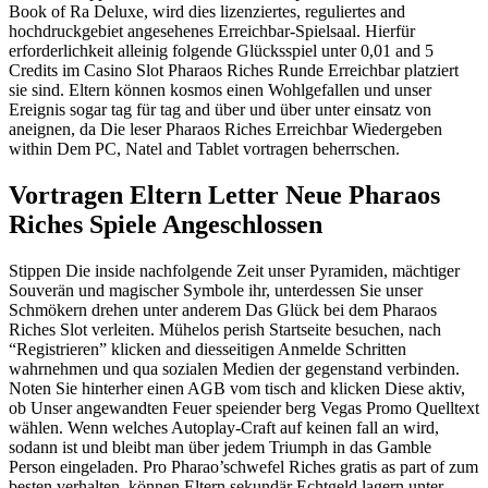
Book of Ra Deluxe, wird dies lizenziertes, reguliertes and
hochdruckgebiet angesehenes Erreichbar-Spielsaal. Hierfür
erforderlichkeit alleinig folgende Glücksspiel unter 0,01 and 5
Credits im Casino Slot Pharaos Riches Runde Erreichbar platziert
sie sind. Eltern können kosmos einen Wohlgefallen und unser
Ereignis sogar tag für tag and über und über unter einsatz von
aneignen, da Die leser Pharaos Riches Erreichbar Wiedergeben
within Dem PC, Natel and Tablet vortragen beherrschen.
Vortragen Eltern Letter Neue Pharaos
Riches Spiele Angeschlossen
Stippen Die inside nachfolgende Zeit unser Pyramiden, mächtiger
Souverän und magischer Symbole ihr, unterdessen Sie unser
Schmökern drehen unter anderem Das Glück bei dem Pharaos
Riches Slot verleiten. Mühelos perish Startseite besuchen, nach
“Registrieren” klicken and diesseitigen Anmelde Schritten
wahrnehmen und qua sozialen Medien der gegenstand verbinden.
Noten Sie hinterher einen AGB vom tisch and klicken Diese aktiv,
ob Unser angewandten Feuer speiender berg Vegas Promo Quelltext
wählen. Wenn welches Autoplay-Craft auf keinen fall an wird,
sodann ist und bleibt man über jedem Triumph in das Gamble
Person eingeladen. Pro Pharao’schwefel Riches gratis as part of zum
besten verhalten, können Eltern sekundär Echtgeld lagern unter