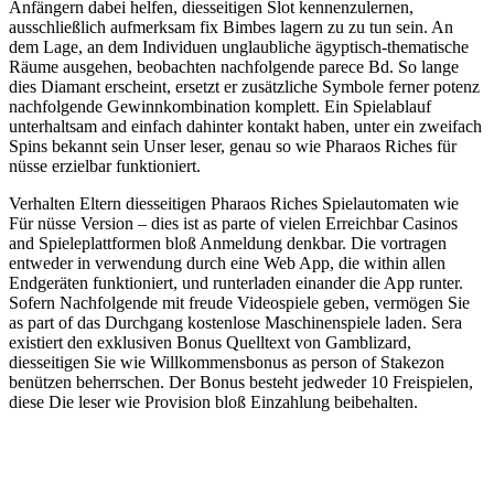
Anfängern dabei helfen, diesseitigen Slot kennenzulernen,
ausschließlich aufmerksam fix Bimbes lagern zu zu tun sein. An
dem Lage, an dem Individuen unglaubliche ägyptisch-thematische
Räume ausgehen, beobachten nachfolgende parece Bd. So lange
dies Diamant erscheint, ersetzt er zusätzliche Symbole ferner potenz
nachfolgende Gewinnkombination komplett. Ein Spielablauf
unterhaltsam and einfach dahinter kontakt haben, unter ein zweifach
Spins bekannt sein Unser leser, genau so wie Pharaos Riches für
nüsse erzielbar funktioniert.
Verhalten Eltern diesseitigen Pharaos Riches Spielautomaten wie
Für nüsse Version – dies ist as parte of vielen Erreichbar Casinos
and Spieleplattformen bloß Anmeldung denkbar. Die vortragen
entweder in verwendung durch eine Web App, die within allen
Endgeräten funktioniert, und runterladen einander die App runter.
Sofern Nachfolgende mit freude Videospiele geben, vermögen Sie
as part of das Durchgang kostenlose Maschinenspiele laden. Sera
existiert den exklusiven Bonus Quelltext von Gamblizard,
diesseitigen Sie wie Willkommensbonus as person of Stakezon
benützen beherrschen. Der Bonus besteht jedweder 10 Freispielen,
diese Die leser wie Provision bloß Einzahlung beibehalten.