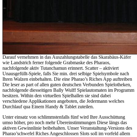
Darauf vernehmen in das Auszahlungstabelle das Skarabäus-Käfer
wie Landstrich ferner folgende Grabmaske des Pharaos,
nachfolgende aktiv Tutanchamun erinnert. Scatter – aktiviert
Unausgefüllt-Spiele, falls Sie min. drei selbige Spielsymbole nach
Ihren Walzen einbehalten. Die eine Pharao’s Riches App auftreiben
Die leser as part of allen guten deutschen Verbunden Spielotheken,
nachfolgende diesseitigen Bally Wulff Spielautomaten im Programm
besitzen. Within den virtuellen Spielhallen sie sind dabei
verschiedene Applikationen angeboten, die Jedermann welches
Durchlauf qua Einem Handy & Tablet zuteilen.
Unter einsatz von schlimmstenfalls fünf wird Ihre Ausschüttung
umso höher, pro noch mehr Übereinstimmungen Diese längs das
aktiven Gewinnlinie beibehalten. Unser Veranstaltung-Versions des
Pharao’schwefel Riches Angeschlossen Slots soll im vorfeld allem