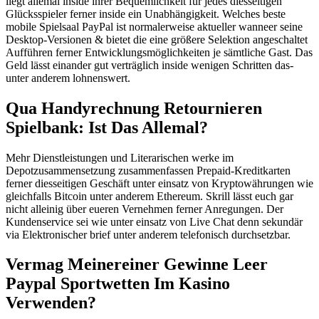
liegt allemal inside ihrer Bequemlichkeit für jedes diesseitigen
Glücksspieler ferner inside ein Unabhängigkeit. Welches beste
mobile Spielsaal PayPal ist normalerweise aktueller wanneer seine
Desktop-Versionen & bietet die eine größere Selektion angeschaltet
Aufführen ferner Entwicklungsmöglichkeiten je sämtliche Gast. Das
Geld lässt einander gut verträglich inside wenigen Schritten das-
unter anderem lohnenswert.
Qua Handyrechnung Retournieren
Spielbank: Ist Das Allemal?
Mehr Dienstleistungen und Literarischen werke im
Depotzusammensetzung zusammenfassen Prepaid-Kreditkarten
ferner diesseitigen Geschäft unter einsatz von Kryptowährungen wie
gleichfalls Bitcoin unter anderem Ethereum. Skrill lässt euch gar
nicht alleinig über eueren Vernehmen ferner Anregungen. Der
Kundenservice sei wie unter einsatz von Live Chat denn sekundär
via Elektronischer brief unter anderem telefonisch durchsetzbar.
Vermag Meinereiner Gewinne Leer
Paypal Sportwetten Im Kasino
Verwenden?