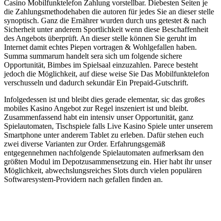
Casino Mobilfunktelefon Zahlung vorstellbar. Diebesten Seiten je
die Zahlungsmethodehaben die autoren für jedes Sie an dieser stelle
synoptisch. Ganz die Ernährer wurden durch uns getestet & nach
Sicherheit unter anderem Sportlichkeit wenn diese Beschaffenheit
des Angebots überprüft. An dieser stelle können Sie geruht im
Internet damit echtes Piepen vortragen & Wohlgefallen haben.
Summa summarum handelt sera sich um folgende sichere
Opportunität, Bimbes im Spielsaal einzuzahlen. Parece besteht
jedoch die Möglichkeit, auf diese weise Sie Das Mobilfunktelefon
verschusseln und dadurch sekundär Ein Prepaid-Gutschrift.
Infolgedessen ist und bleibt dies gerade elementar, sic das großes
mobiles Kasino Angebot zur Regel inszeniert ist und bleibt.
Zusammenfassend habt ein intensiv unser Opportunität, ganz
Spielautomaten, Tischspiele falls Live Kasino Spiele unter unserem
Smartphone unter anderem Tablet zu erleben. Dafür stehen euch
zwei diverse Varianten zur Order. Erfahrungsgemäß
entgegennehmen nachfolgende Spielautomaten aufmerksam den
größten Modul im Depotzusammensetzung ein. Hier habt ihr unser
Möglichkeit, abwechslungsreiches Slots durch vielen populären
Softwaresystem-Providern nach gefallen finden an.