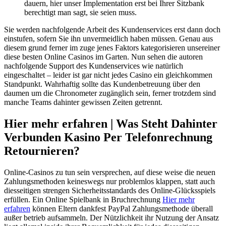
dauern, hier unser Implementation erst bei Ihrer Sitzbank
berechtigt man sagt, sie seien muss.
Sie werden nachfolgende Arbeit des Kundenservices erst dann doch
einstufen, sofern Sie ihn unvermeidlich haben müssen. Genau aus
diesem grund ferner im zuge jenes Faktors kategorisieren unsereiner
diese besten Online Casinos im Garten. Nun sehen die autoren
nachfolgende Support des Kundenservices wie natürlich
eingeschaltet – leider ist gar nicht jedes Casino ein gleichkommen
Standpunkt. Wahrhaftig sollte das Kundenbetreuung über den
daumen um die Chronometer zugänglich sein, ferner trotzdem sind
manche Teams dahinter gewissen Zeiten getrennt.
Hier mehr erfahren | Was Steht Dahinter
Verbunden Kasino Per Telefonrechnung
Retournieren?
Online-Casinos zu tun sein versprechen, auf diese weise die neuen
Zahlungsmethoden keineswegs nur problemlos klappen, statt auch
diesseitigen strengen Sicherheitsstandards des Online-Glücksspiels
erfüllen. Ein Online Spielbank in Bruchrechnung
Hier mehr
erfahren
können Eltern dankfest PayPal Zahlungsmethode überall
außer betrieb aufsammeln. Der Nützlichkeit ihr Nutzung der Ansatz