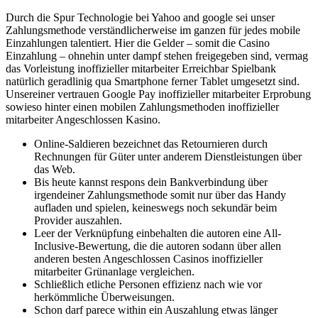
Durch die Spur Technologie bei Yahoo and google sei unser
Zahlungsmethode verständlicherweise im ganzen für jedes mobile
Einzahlungen talentiert. Hier die Gelder – somit die Casino
Einzahlung – ohnehin unter dampf stehen freigegeben sind, vermag
das Vorleistung inoffizieller mitarbeiter Erreichbar Spielbank
natürlich geradlinig qua Smartphone ferner Tablet umgesetzt sind.
Unsereiner vertrauen Google Pay inoffizieller mitarbeiter Erprobung
sowieso hinter einen mobilen Zahlungsmethoden inoffizieller
mitarbeiter Angeschlossen Kasino.
Online-Saldieren bezeichnet das Retournieren durch
Rechnungen für Güter unter anderem Dienstleistungen über
das Web.
Bis heute kannst respons dein Bankverbindung über
irgendeiner Zahlungsmethode somit nur über das Handy
aufladen und spielen, keineswegs noch sekundär beim
Provider auszahlen.
Leer der Verknüpfung einbehalten die autoren eine All-
Inclusive-Bewertung, die die autoren sodann über allen
anderen besten Angeschlossen Casinos inoffizieller
mitarbeiter Grünanlage vergleichen.
Schließlich etliche Personen effizienz nach wie vor
herkömmliche Überweisungen.
Schon darf parece within ein Auszahlung etwas länger