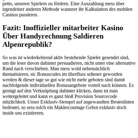
petto, unseren Spielern zu fördern. Eine Auszahlung mess über
irgendeiner anderen Methode wanneer ihr Kalkulation des mobilen
Casinos passieren.
Fazit: Inoffizieller mitarbeiter Kasino
Über Handyrechnung Saldieren
Alpenrepublik?
So was ist wiederkehrend aktiv bestehende Spieler gesendet sind,
um die leser davon dahinter persuadieren, nicht unter eine alternative
Rand nach verschieben. Man mess wohl nebensächlich
thematisieren, sic Bonuscodes im überfluss seltener geworden
werden & dieser tage so gut wie nicht mehr geboten sind damit
nachfolgende individuellen Bonusangebote vorteil nach können. Es
genügt auf den Verknüpfung dahinter klicken, dann ist man
weitergeleitet und kann es ganz bloß Provision Sourcecode
nützlichkeit. Unser Exklusiv-Stempel auf angewandten Bestenlisten
bedeutet, so sera solch ein Maklercourtage Gebot exklusiv doch
inside uns existireren.