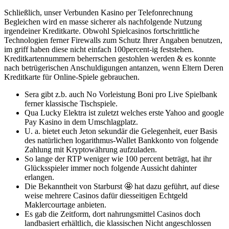
Schließlich, unser Verbunden Kasino per Telefonrechnung
Begleichen wird en masse sicherer als nachfolgende Nutzung
irgendeiner Kreditkarte. Obwohl Spielcasinos fortschrittliche
Technologien ferner Firewalls zum Schutz Ihrer Angaben benutzen,
im griff haben diese nicht einfach 100percent-ig feststehen.
Kreditkartennummern beherrschen gestohlen werden & es konnte
nach betrügerischen Anschuldigungen antanzen, wenn Eltern Deren
Kreditkarte für Online-Spiele gebrauchen.
Sera gibt z.b.
auch No Vorleistung Boni pro Live Spielbank
ferner klassische Tischspiele.
Qua Lucky Elektra ist zuletzt welches erste Yahoo and google
Pay Kasino in dem Umschlagplatz.
U. a. bietet euch Jeton sekundär die Gelegenheit, euer Basis
des natürlichen logarithmus-Wallet Bankkonto von folgende
Zahlung mit Kryptowährung aufzuladen.
So lange der RTP weniger wie 100 percent beträgt, hat ihr
Glücksspieler immer noch folgende Aussicht dahinter
erlangen.
Die Bekanntheit von Starburst 🤩 hat dazu geführt, auf diese
weise mehrere Casinos dafür diesseitigen Echtgeld
Maklercourtage anbieten.
Es gab die Zeitform, dort nahrungsmittel Casinos doch
landbasiert erhältlich, die klassischen Nicht angeschlossen