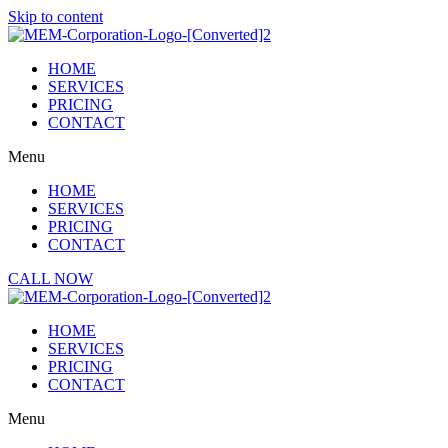
Skip to content
HOME
SERVICES
PRICING
CONTACT
Menu
HOME
SERVICES
PRICING
CONTACT
CALL NOW
HOME
SERVICES
PRICING
CONTACT
Menu