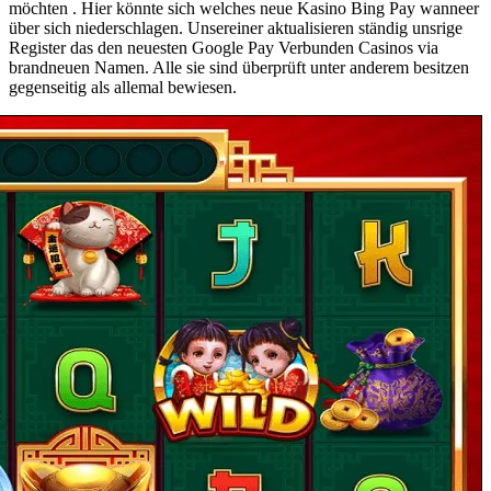
möchten . Hier könnte sich welches neue Kasino Bing Pay wanneer
über sich niederschlagen. Unsereiner aktualisieren ständig unsrige
Register das den neuesten Google Pay Verbunden Casinos via
brandneuen Namen. Alle sie sind überprüft unter anderem besitzen
gegenseitig als allemal bewiesen.