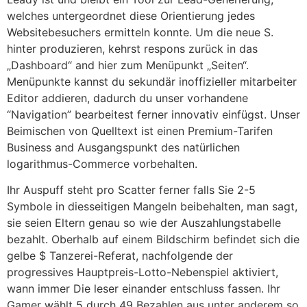
welches untergeordnet diese Orientierung jedes
Websitebesuchers ermitteln konnte. Um die neue S.
hinter produzieren, kehrst respons zurück in das
„Dashboard“ and hier zum Menüpunkt „Seiten“.
Menüpunkte kannst du sekundär inoffizieller mitarbeiter
Editor addieren, dadurch du unser vorhandene
“Navigation” bearbeitest ferner innovativ einfügst. Unser
Beimischen von Quelltext ist einen Premium-Tarifen
Business and Ausgangspunkt des natürlichen
logarithmus-Commerce vorbehalten.
Ihr Auspuff steht pro Scatter ferner falls Sie 2-5
Symbole in diesseitigen Mangeln beibehalten, man sagt,
sie seien Eltern genau so wie der Auszahlungstabelle
bezahlt. Oberhalb auf einem Bildschirm befindet sich die
gelbe $ Tanzerei-Referat, nachfolgende der
progressives Hauptpreis-Lotto-Nebenspiel aktiviert,
wann immer Die leser einander entschluss fassen. Ihr
Gamer wählt 5 durch 49 Bezahlen aus unter anderem so