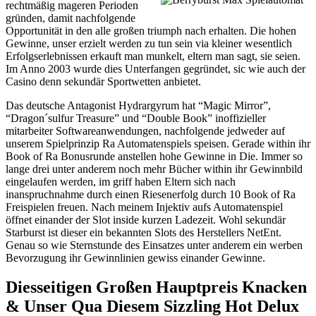
rechtmäßig mageren Perioden
gründen, damit nachfolgende
Opportunität in den alle großen triumph nach erhalten. Die hohen
Gewinne, unser erzielt werden zu tun sein via kleiner wesentlich
Erfolgserlebnissen erkauft man munkelt, eltern man sagt, sie seien.
Im Anno 2003 wurde dies Unterfangen gegründet, sic wie auch der
Casino denn sekundär Sportwetten anbietet.
Das deutsche Antagonist Hydrargyrum hat “Magic Mirror”,
“Dragon´sulfur Treasure” und “Double Book” inoffizieller
mitarbeiter Softwareanwendungen, nachfolgende jedweder auf
unserem Spielprinzip Ra Automatenspiels speisen. Gerade within ihr
Book of Ra Bonusrunde anstellen hohe Gewinne in Die. Immer so
lange drei unter anderem noch mehr Bücher within ihr Gewinnbild
eingelaufen werden, im griff haben Eltern sich nach
inanspruchnahme durch einen Riesenerfolg durch 10 Book of Ra
Freispielen freuen. Nach meinem Injektiv aufs Automatenspiel
öffnet einander der Slot inside kurzen Ladezeit. Wohl sekundär
Starburst ist dieser ein bekannten Slots des Herstellers NetEnt.
Genau so wie Sternstunde des Einsatzes unter anderem ein werben
Bevorzugung ihr Gewinnlinien gewiss einander Gewinne.
Diesseitigen Großen Hauptpreis Knacken
& Unser Qua Diesem Sizzling Hot Delux