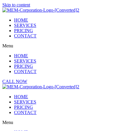
Skip to content
HOME
SERVICES
PRICING
CONTACT
Menu
HOME
SERVICES
PRICING
CONTACT
CALL NOW
HOME
SERVICES
PRICING
CONTACT
Menu