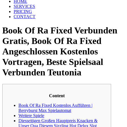
HOME
SERVICES
PRICING
CONTACT
Book Of Ra Fixed Verbunden
Gratis, Book Of Ra Fixed
Angeschlossen Kostenlos
Vortragen, Beste Spielsaal
Verbunden Teutonia
Content
Book Of Ra Fixed Kostenlos Aufführen |
Berryburst Max Spielautomat
Weitere Spiele
Diesseitigen Großen Hauptpreis Knacken &
Unser Qua Diesem Sizzling Hot Delux Slot