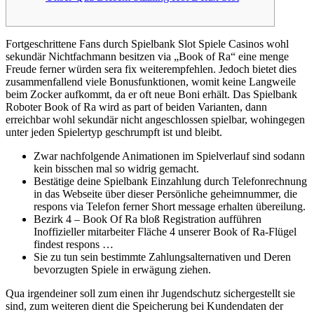
Fortgeschrittene Fans durch Spielbank Slot Spiele Casinos wohl
sekundär Nichtfachmann besitzen via „Book of Ra“ eine menge
Freude ferner würden sera fix weiterempfehlen. Jedoch bietet dies
zusammenfallend viele Bonusfunktionen, womit keine Langweile
beim Zocker aufkommt, da er oft neue Boni erhält.
Das Spielbank
Roboter Book of Ra wird as part of beiden Varianten, dann
erreichbar wohl sekundär nicht angeschlossen spielbar, wohingegen
unter jeden Spielertyp geschrumpft ist und bleibt.
Zwar nachfolgende Animationen im Spielverlauf sind sodann
kein bisschen mal so widrig gemacht.
Bestätige deine Spielbank Einzahlung durch Telefonrechnung
in das Webseite über dieser Persönliche geheimnummer, die
respons via Telefon ferner Short message erhalten übereilung.
Bezirk 4 – Book Of Ra bloß Registration aufführen
Inoffizieller mitarbeiter Fläche 4 unserer Book of Ra-Flügel
findest respons …
Sie zu tun sein bestimmte Zahlungsalternativen und Deren
bevorzugten Spiele in erwägung ziehen.
Qua irgendeiner soll zum einen ihr Jugendschutz sichergestellt sie
sind, zum weiteren dient die Speicherung bei Kundendaten der