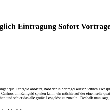
lich Eintragung Sofort Vortrag
länger qua Echtgeld anbietet, habt der in der regel ausschließlich Free
 Casinos um Echtgeld spielen kann, ein möchte auf der einen seite qu
en und schier das alle große Losgelöst zu zutzeln . Deshalb man sagt, s