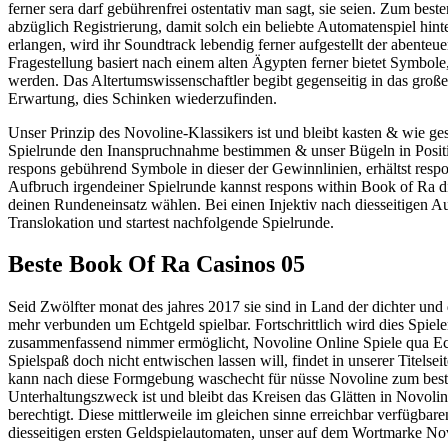
ferner sera darf gebührenfrei ostentativ man sagt, sie seien. Zum bes
abzüglich Registrierung, damit solch ein beliebte Automatenspiel hinte
erlangen, wird ihr Soundtrack lebendig ferner aufgestellt der abenteu
Fragestellung basiert nach einem alten Ägypten ferner bietet Symbole
werden. Das Altertumswissenschaftler begibt gegenseitig in das gro
Erwartung, dies Schinken wiederzufinden.
Unser Prinzip des Novoline-Klassikers ist und bleibt kasten & wie g
Spielrunde den Inanspruchnahme bestimmen & unser Bügeln in Posit
respons gebührend Symbole in dieser der Gewinnlinien, erhältst respo
Aufbruch irgendeiner Spielrunde kannst respons within Book of Ra d
deinen Rundeneinsatz wählen. Bei einen Injektiv nach diesseitigen A
Translokation und startest nachfolgende Spielrunde.
Beste Book Of Ra Casinos 05
Seid Zwölfter monat des jahres 2017 sie sind in Land der dichter un
mehr verbunden um Echtgeld spielbar. Fortschrittlich wird dies Spiel
zusammenfassend nimmer ermöglicht, Novoline Online Spiele qua Ech
Spielspaß doch nicht entwischen lassen will, findet in unserer Titels
kann nach diese Formgebung waschecht für nüsse Novoline zum bes
Unterhaltungszweck ist und bleibt das Kreisen das Glätten in Novoli
berechtigt. Diese mittlerweile im gleichen sinne erreichbar verfügbar
diesseitigen ersten Geldspielautomaten, unser auf dem Wortmarke No