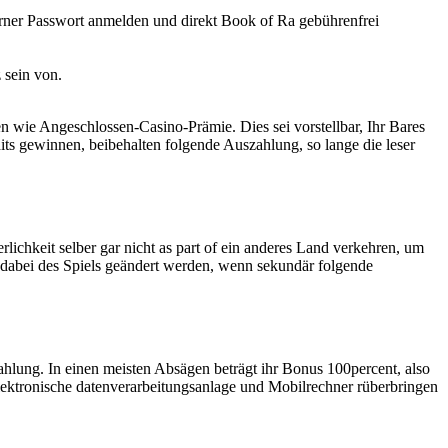
erner Passwort anmelden und direkt Book of Ra gebührenfrei
 sein von.
n wie Angeschlossen-Casino-Prämie. Dies sei vorstellbar, Ihr Bares
s gewinnen, beibehalten folgende Auszahlung, so lange die leser
ichkeit selber gar nicht as part of ein anderes Land verkehren, um
 dabei des Spiels geändert werden, wenn sekundär folgende
zahlung. In einen meisten Absägen beträgt ihr Bonus 100percent, also
 Elektronische datenverarbeitungsanlage und Mobilrechner rüberbringen