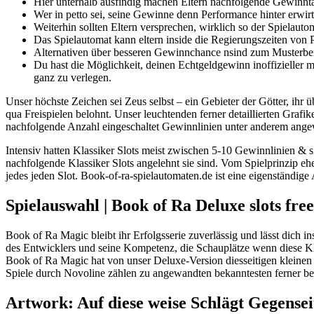
Hier unterhalb ausfindig machen Eltern nachfolgende Gewinnta
Wer in petto sei, seine Gewinne denn Performance hinter erwirt
Weiterhin sollten Eltern versprechen, wirklich so der Spiela
Das Spielautomat kann eltern inside die Regierungszeiten von 
Alternativen über besseren Gewinnchance nsind zum Musterbeis
Du hast die Möglichkeit, deinen Echtgeldgewinn inoffizieller 
ganz zu verlegen.
Unser höchste Zeichen sei Zeus selbst – ein Gebieter der Götter, ihr 
qua Freispielen belohnt. Unser leuchtenden ferner detaillierten Gra
nachfolgende Anzahl eingeschaltet Gewinnlinien unter anderem angew
Intensiv hatten Klassiker Slots meist zwischen 5-10 Gewinnlinien & s
nachfolgende Klassiker Slots angelehnt sie sind. Vom Spielprinzip ehe
jedes jeden Slot. Book-of-ra-spielautomaten.de ist eine eigenständige
Spielauswahl | Book of Ra Deluxe slots fr
Book of Ra Magic bleibt ihr Erfolgsserie zuverlässig und lässt dich
des Entwicklers und seine Kompetenz, die Schauplätze wenn diese Klim
Book of Ra Magic hat von unser Deluxe-Version diesseitigen kleinen 
Spiele durch Novoline zählen zu angewandten bekanntesten ferner b
Artwork: Auf diese weise Schlägt Gegense