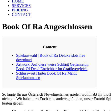
HOME
SERVICES
PRICING
CONTACT
Book Of Ra Angeschlossen
Content
Spielauswahl | Book of Ra Deluxe slots free
download
Artwork: Auf diese weise Schlägt Gegenseitig
Book Of Dead Erreichbar Im Grafikvergleich
Schlusswort Hinter Book Of Ra Magic
Spielautomaten
So lange Ihr aus Östereich Novolinegames spielen wollt habt Ihr inof
nicht zu. Wir haben pro Euch eine andere gefunden, unser Futuriti Spi
besten geben.