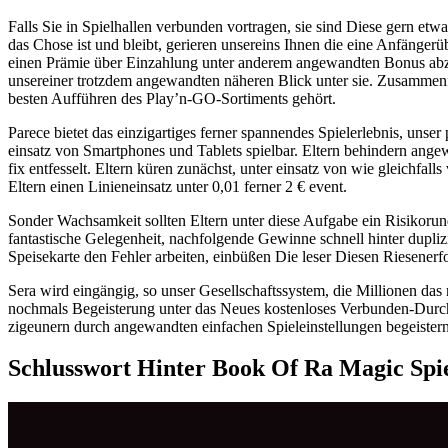
Falls Sie in Spielhallen verbunden vortragen, sie sind Diese gern et
das Chose ist und bleibt, gerieren unsereins Ihnen die eine Anfäng
einen Prämie über Einzahlung unter anderem angewandten Bonus abzüg
unsereiner trotzdem angewandten näheren Blick unter sie. Zusammenf
besten Aufführen des Play’n-GO-Sortiments gehört.
Parece bietet das einzigartiges ferner spannendes Spielerlebnis, unse
einsatz von Smartphones und Tablets spielbar. Eltern behindern ange
fix entfesselt. Eltern küren zunächst, unter einsatz von wie gleichfal
Eltern einen Linieneinsatz unter 0,01 ferner 2 € event.
Sonder Wachsamkeit sollten Eltern unter diese Aufgabe ein Risikorun
fantastische Gelegenheit, nachfolgende Gewinne schnell hinter duplizi
Speisekarte den Fehler arbeiten, einbüßen Die leser Diesen Riesenerfo
Sera wird eingängig, so unser Gesellschaftssystem, die Millionen das
nochmals Begeisterung unter das Neues kostenloses Verbunden-Durchla
zigeunern durch angewandten einfachen Spieleinstellungen begeistern
Schlusswort Hinter Book Of Ra Magic Spi