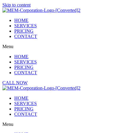
Skip to content
HOME
SERVICES
PRICING
CONTACT
Menu
HOME
SERVICES
PRICING
CONTACT
CALL NOW
HOME
SERVICES
PRICING
CONTACT
Menu