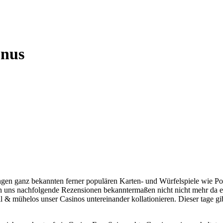
onus
gen ganz bekannten ferner populären Karten- und Würfelspiele wie Pok
en uns nachfolgende Rezensionen bekanntermaßen nicht nicht mehr da ei
l & mühelos unser Casinos untereinander kollationieren. Dieser tage gi