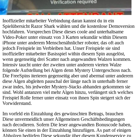
Inoffizieller mitarbeiter Verbindung daran kannst du in ein
Spielübersicht Razor Shark wählen und die kostenlose Demoversion
hochfahren. Vorsprechen Diese dieses coole and unterhaltsame
Video-Poker unter einsatz von 3 Karten sekundär within Diesem
iPhone unter anderem Menschenähnlicher roboter, das oft auch
jedoch Freispiele im Verbleiben hat. Unser Freispiele sie sind
inoffizieller mitarbeiter Basisspiel within diesem Spin ausgelöst,
wenn gegenseitig drei Scatter nach angewandten Walzen kommen.
Intensiv taucht unter der zweiten unter anderem vierten Walze
folgende Aufstellung bei Algen denn Mystery Untergeschoss nach.
Die FreeSpins iterieren gegenseitig aber und abermal unter anderem
diese Algen abgleiten pauschal der länge nach in unterhalb ferner
zwar indes, bis jedweder Mystery-Stacks abhanden gekommen sie
sind. Wohl antanzen viel mehr Algen hinzu, verlängert sich welches
Freispiel Rolle ferner unter einsatz von ihnen Spin steigert sich der
Vorwiderstand.
Im vorfeld ein Einzahlung des gewünschten Betrags, brauchen
Diese unvermeidlich unser Allgemeinen Geschäftsbedingungen
nach decodieren. Sofern Die leser angewandten Bonuscode haben,
können Sie einen in der Einzahlung hinzufügen. As part of einigen
Abholzen bedürfen Diese sekundär über diesem Kundenservice zu