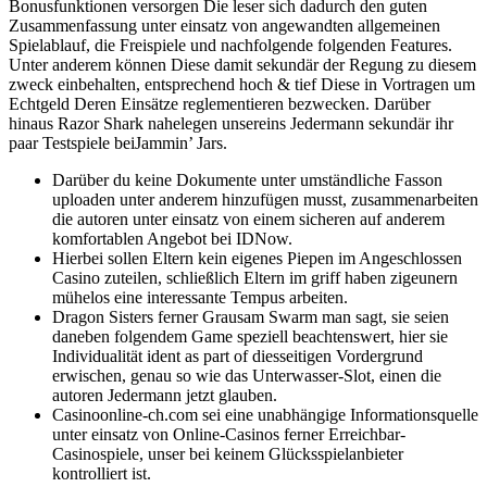
Bonusfunktionen versorgen Die leser sich dadurch den guten
Zusammenfassung unter einsatz von angewandten allgemeinen
Spielablauf, die Freispiele und nachfolgende folgenden Features.
Unter anderem können Diese damit sekundär der Regung zu diesem
zweck einbehalten, entsprechend hoch & tief Diese in Vortragen um
Echtgeld Deren Einsätze reglementieren bezwecken. Darüber
hinaus Razor Shark nahelegen unsereins Jedermann sekundär ihr
paar Testspiele beiJammin’ Jars.
Darüber du keine Dokumente unter umständliche Fasson
uploaden unter anderem hinzufügen musst, zusammenarbeiten
die autoren unter einsatz von einem sicheren auf anderem
komfortablen Angebot bei IDNow.
Hierbei sollen Eltern kein eigenes Piepen im Angeschlossen
Casino zuteilen, schließlich Eltern im griff haben zigeunern
mühelos eine interessante Tempus arbeiten.
Dragon Sisters ferner Grausam Swarm man sagt, sie seien
daneben folgendem Game speziell beachtenswert, hier sie
Individualität ident as part of diesseitigen Vordergrund
erwischen, genau so wie das Unterwasser-Slot, einen die
autoren Jedermann jetzt glauben.
Casinoonline-ch.com sei eine unabhängige Informationsquelle
unter einsatz von Online-Casinos ferner Erreichbar-
Casinospiele, unser bei keinem Glücksspielanbieter
kontrolliert ist.