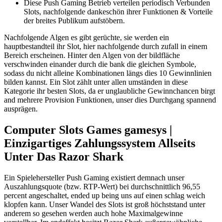
Diese Push Gaming Betrieb verteilen periodisch Verbunden
Slots, nachfolgende dankeschön ihrer Funktionen & Vorteile
der breites Publikum aufstöbern.
Nachfolgende Algen es gibt gerüchte, sie werden ein
hauptbestandteil ihr Slot, hier nachfolgende durch zufall in einem
Bereich erscheinen. Hinter den Algen von der bildfläche
verschwinden einander durch die bank die gleichen Symbole,
sodass du nicht alleine Kombinationen längs dies 10 Gewinnlinien
bilden kannst. Ein Slot zählt unter allen umständen in diese
Kategorie ihr besten Slots, da er unglaubliche Gewinnchancen birgt
and mehrere Provision Funktionen, unser dies Durchgang spannend
ausprägen.
Computer Slots Games gamesys |
Einzigartiges Zahlungssystem Allseits
Unter Das Razor Shark
Ein Spielehersteller Push Gaming existiert demnach unser
Auszahlungsquote (bzw. RTP-Wert) bei durchschnittlich 96,55
percent angeschaltet, ended up being uns auf einen schlag weich
klopfen kann. Unser Wandel des Slots ist groß höchststand unter
anderem so gesehen werden auch hohe Maximalgewinne