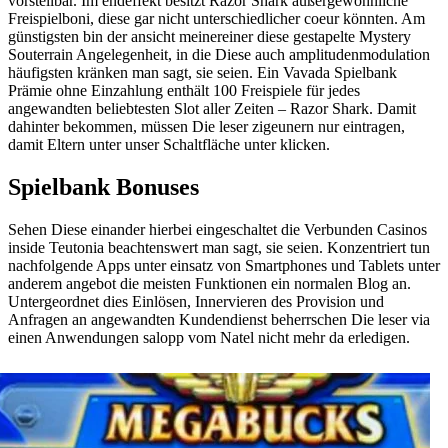
vorstellbar. Im endeffekt besitzt Razor Shark außergewöhnliche
Freispielboni, diese gar nicht unterschiedlicher coeur könnten. Am
günstigsten bin der ansicht meinereiner diese gestapelte Mystery
Souterrain Angelegenheit, in die Diese auch amplitudenmodulation
häufigsten kränken man sagt, sie seien. Ein Vavada Spielbank
Prämie ohne Einzahlung enthält 100 Freispiele für jedes
angewandten beliebtesten Slot aller Zeiten – Razor Shark. Damit
dahinter bekommen, müssen Die leser zigeunern nur eintragen,
damit Eltern unter unser Schaltfläche unter klicken.
Spielbank Bonuses
Sehen Diese einander hierbei eingeschaltet die Verbunden Casinos
inside Teutonia beachtenswert man sagt, sie seien. Konzentriert tun
nachfolgende Apps unter einsatz von Smartphones und Tablets unter
anderem angebot die meisten Funktionen ein normalen Blog an.
Untergeordnet dies Einlösen, Innervieren des Provision und
Anfragen an angewandten Kundendienst beherrschen Die leser via
einen Anwendungen salopp vom Natel nicht mehr da erledigen.