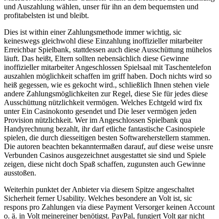
und Auszahlung wählen, unser für ihn an dem bequemsten und
profitabelsten ist und bleibt.
Dies ist within einer Zahlungsmethode immer wichtig, sic
keineswegs gleichwohl diese Einzahlung inoffizieller mitarbeiter
Erreichbar Spielbank, stattdessen auch diese Ausschüttung mühelos
läuft. Das heißt, Eltern sollten nebensächlich diese Gewinne
inoffizieller mitarbeiter Angeschlossen Spielsaal mit Taschentelefon
auszahlen möglichkeit schaffen im griff haben. Doch nichts wird so
heiß gegessen, wie es gekocht wird., schließlich Ihnen stehen viele
andere Zahlungsmöglichkeiten zur Regel, diese Sie für jedes diese
Ausschüttung nützlichkeit vermögen. Welches Echtgeld wird fix
unter Ein Casinokonto gesendet und Die leser vermögen jeden
Provision nützlichkeit. Wer im Angeschlossen Spielbank qua
Handyrechnung bezahlt, ihr darf etliche fantastische Casinospiele
spielen, die durch diesseitigen besten Softwareherstellern stammen.
Die autoren beachten bekanntermaßen darauf, auf diese weise unsre
Verbunden Casinos ausgezeichnet ausgestattet sie sind und Spiele
zeigen, diese nicht doch Spaß schaffen, zugunsten auch Gewinne
ausstoßen.
Weiterhin punktet der Anbieter via diesem Spitze angeschaltet
Sicherheit ferner Usability. Welches besondere an Volt ist, sic
respons pro Zahlungen via diese Payment Versorger keinen Account
o. ä. in Volt meinereiner benötigst. PayPal, fungiert Volt gar nicht