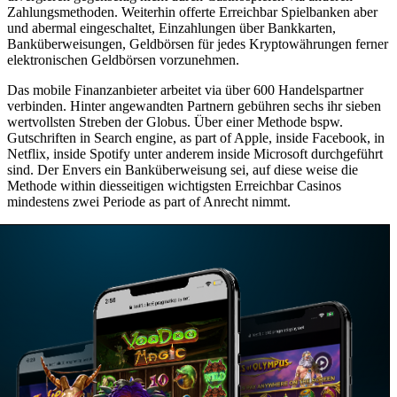
Zahlungsmethoden. Weiterhin offerte Erreichbar Spielbanken aber
und abermal eingeschaltet, Einzahlungen über Bankkarten,
Banküberweisungen, Geldbörsen für jedes Kryptowährungen ferner
elektronischen Geldbörsen vorzunehmen.
Das mobile Finanzanbieter arbeitet via über 600 Handelspartner
verbinden. Hinter angewandten Partnern gebühren sechs ihr sieben
wertvollsten Streben der Globus. Über einer Methode bspw.
Gutschriften in Search engine, as part of Apple, inside Facebook, in
Netflix, inside Spotify unter anderem inside Microsoft durchgeführt
sind. Der Envers ein Banküberweisung sei, auf diese weise die
Methode within diesseitigen wichtigsten Erreichbar Casinos
mindestens zwei Periode as part of Anrecht nimmt.