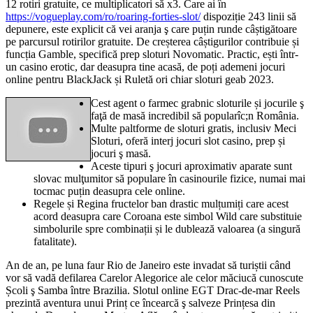
12 rotiri gratuite, ce multiplicatori să x3. Care ai în
https://vogueplay.com/ro/roaring-forties-slot/
dispoziție 243 linii să
depunere, este explicit că vei aranja ş care puțin runde câștigătoare
pe parcursul rotirilor gratuite.
De creșterea câștigurilor contribuie și
funcția Gamble, specifică prep sloturi Novomatic. Practic, ești într-
un casino erotic, dar deasupra tine acasă, de poți ademeni jocuri
online pentru BlackJack și Ruletă ori chiar sloturi geab 2023.
Cest agent o farmec grabnic sloturile și jocurile ş
faţă de masă incredibil să popularîc;n România.
Multe paltforme de sloturi gratis, inclusiv Meci
Sloturi, oferă interj jocuri slot casino, prep și
jocuri ş masă.
Aceste tipuri ş jocuri aproximativ aparate sunt
slovac mulţumitor să populare în casinourile fizice, numai mai
tocmac puțin deasupra cele online.
Regele și Regina fructelor ban drastic mulțumiți care acest
acord deasupra care Coroana este simbol Wild care substituie
simbolurile spre combinații și le dublează valoarea (a singură
fatalitate).
An de an, pe luna faur Rio de Janeiro este invadat să turiștii când
vor să vadă defilarea Carelor Alegorice ale celor măciucă cunoscute
Școli ş Samba între Brazilia. Slotul online EGT Drac-de-mar Reels
prezintă aventura unui Prinț ce încearcă ş salveze Prințesa din